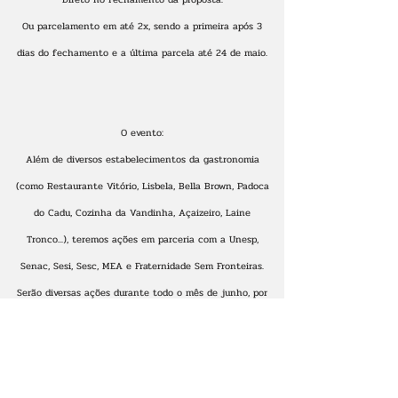
Ou parcelamento em até 2x, sendo a primeira após 3
dias do fechamento e a última parcela até 24 de maio.
O evento:
Além de diversos estabelecimentos da gastronomia
(como Restaurante Vitório, Lisbela, Bella Brown, Padoca
do Cadu, Cozinha da Vandinha, Açaizeiro, Laine
Tronco...), teremos ações em parceria com a Unesp,
Senac, Sesi, Sesc, MEA e Fraternidade Sem Fronteiras.
Serão diversas ações durante todo o mês de junho, por
diversos locais da cidade.
A publicidade do evento se dará pelo @jadeixasalvo,
rádio Hot Mix, várias placas de outdoor LEX, painel de