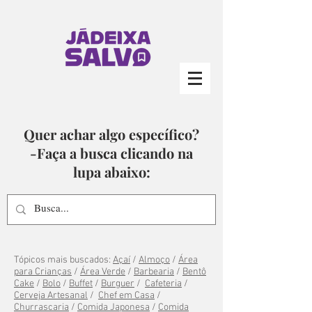
Quer achar algo específico?
-Faça a busca clicando na
lupa abaixo:
Tópicos mais buscados:
Açaí
/
Almoço
/
Área
para Crianças
/
Área Verde
/
Barbearia
/
Bentô
Cake
/
Bolo
/
Buffet
/
Burguer
/
Cafeteria
/
Cerveja Artesanal
/
Chef em Casa
/
Churrascaria
/
Comida Japonesa
/
Comida