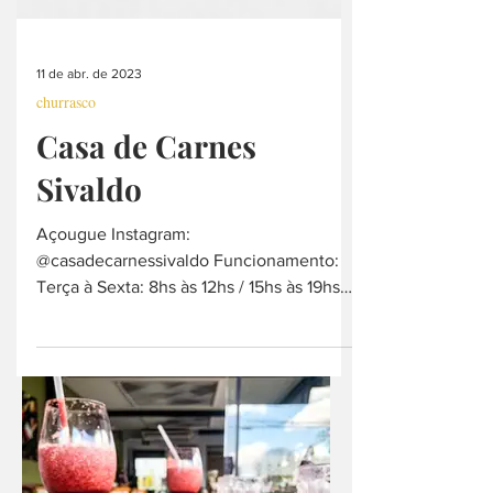
11 de abr. de 2023
churrasco
Casa de Carnes
Sivaldo
Açougue Instagram:
@casadecarnessivaldo Funcionamento:
Terça à Sexta: 8hs às 12hs / 15hs às 19hs
Sábado das 08hs às 18hs Domingo das
08hs...