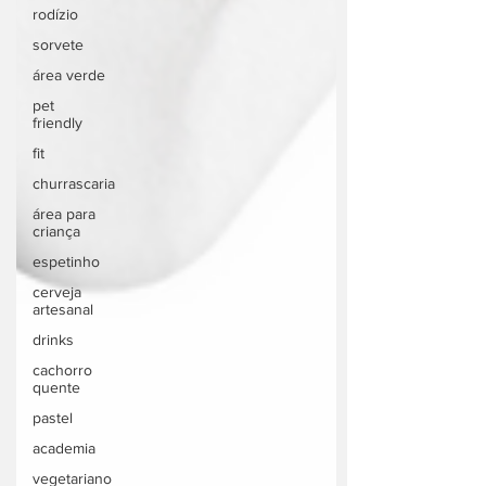
rodízio
sorvete
área verde
pet
friendly
fit
churrascaria
área para
criança
espetinho
cerveja
artesanal
drinks
cachorro
quente
pastel
academia
vegetariano