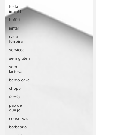
festa
infantil
buffet
jantar
cadu
ferreira
servicos
sem gluten
sem
lactose
bento cake
chopp
farofa
pão de
queijo
conservas
barbearia