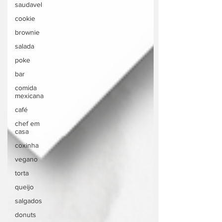
saudavel
cookie
brownie
salada
poke
bar
comida
mexicana
café
chef em
casa
coxinha
vegano
torta
queijo
salgados
donuts