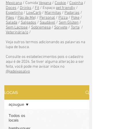
Mexicana
/ Comida
Vegana
/
Cookie
/
Coxinha
/
Doces
/
Drinks
/
Fit
/ Espaço
pet friendly
/
Espetinho
/
LowCarb
/
Marmitas
/
Padarias
/
Pães
/
Pão de Me
l /
Personal
/
Pizza
/
Poke
/
Salada
/
Salgados
/
Saudável
/
Sem Glúten
/
Sem Lactose
/
Sobremesa
/
Sorvete
/
Torta
/
Veterinária/o
/
Veja outros termos adicionando as palavras na
lupa de busca.
Consulte os estabelecimentos pois o cadastro
aqui é de 2024. Se tiver alguma alteração a ser
feita, você pode me avisar inbox no
@jadeixasalvo
LOCAIS
açougue
Todos os
locais
hamburguer