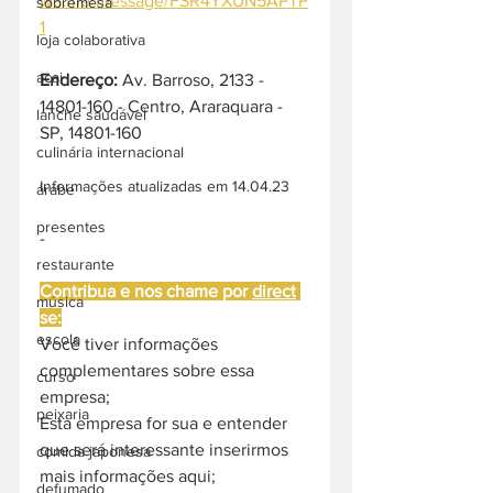
wa.me/message/FSR4YXUN5APTP
sobremesa
1
loja colaborativa
acai
Endereço:
 Av. Barroso, 2133 - 
14801-160 - Centro, Araraquara - 
lanche saudável
SP, 14801-160
culinária internacional
Informações atualizadas em 14.04.23
árabe
presentes
-
restaurante
Contribua e nos chame por 
direct
música
se:
escola
Você tiver informações 
complementares sobre essa 
curso
empresa;
peixaria
Esta empresa for sua e entender 
que será interessante inserirmos 
comida japonesa
mais informações aqui;
defumado