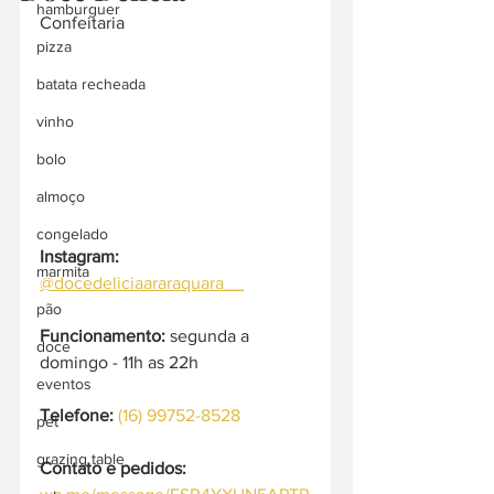
hamburguer
Confeitaria
pizza
batata recheada
vinho
bolo
almoço
congelado
Instagram: 
marmita
@docedeliciaararaquara__
pão
Funcionamento:
 segunda a 
doce
domingo - 11h as 22h
eventos
Telefone: 
(16) 99752-8528
pet
grazing table
Contato e pedidos: