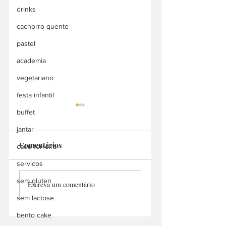
drinks
cachorro quente
pastel
academia
vegetariano
festa infantil
buffet
jantar
Comentários
cadu ferreira
Bah Doces
servicos
Manu Churros
sem gluten
Escreva um comentário
Delivery
sem lactose
bento cake