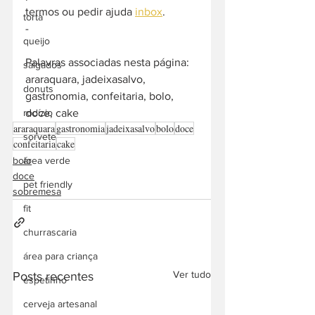
termos ou pedir ajuda 
inbox
. 
torta
-  
queijo
Palavras associadas nesta página: 
salgados
araraquara, jadeixasalvo, 
donuts
gastronomia, confeitaria, bolo, 
doce, cake
rodízio
araraquara
gastronomia
jadeixasalvo
bolo
doce
sorvete
confeitaria
cake
bolo
área verde
doce
pet friendly
sobremesa
fit
churrascaria
área para criança
Ver tudo
Posts recentes
espetinho
cerveja artesanal