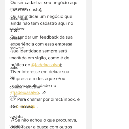
Quiser cadastrar seu negócio aqui 
churrasco
(não tem custo);
Quiser indicar um negócio que 
decoração
ainda não tem cadastro aqui no 
saudavel
site;
Quiser dar um feedback da sua 
cookie
experiência com essa empresa 
brownie
(sua identidade sempre será 
mantida em sigilo, como é de 
salada
prática do 
@jadeixasalvo
);
poke
Tiver interesse em deixar sua 
bar
empresa em destaque e/ou 
realizar publicidade no 
comida mexicana
@jadeixasalvo
. 🤝
café
👉 Para chamar por direct/inbox, é 
só 
clicar aqui
.
chef em casa
coxinha
🔎Se não achou o que procurava, 
vegano
pode fazer a busca com outros 