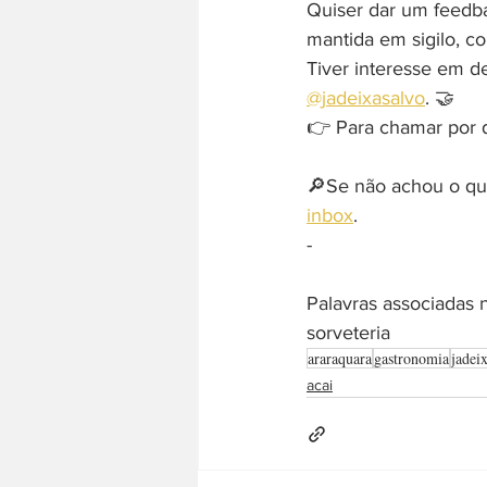
Quiser dar um feedb
mantida em sigilo, c
Tiver interesse em d
@jadeixasalvo
. 🤝
👉 Para chamar por di
🔎Se não achou o que
inbox
. 
-  
Palavras associadas n
sorveteria
araraquara
gastronomia
jadei
acai