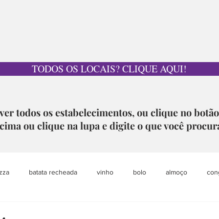
TODOS OS LOCAIS? CLIQUE AQUI!
ver todos os estabelecimentos, ou clique no botã
cima ou clique na lupa e digite o que você procur
zza
batata recheada
vinho
bolo
almoço
con
pet
grazing table
sobremesa
loja colaborativa
aca