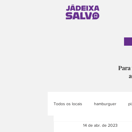
Para 
a
Todos os locais
hamburguer
pi
14 de abr. de 2023
pão
doce
eventos