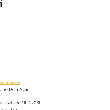
í
presentes
restaurante
música
escola
curso
churrasco
decoração
saudavel
araraquara
o no Dom Açaí!
ça a sábado 11h às 23h
5h às 23h