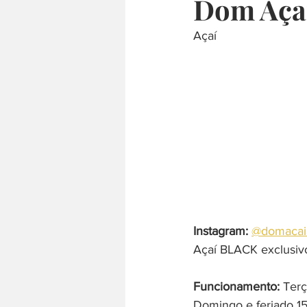
Dom Aça
Açaí
culinária internacional
árabe
comida japonesa
defumado
Instagram: 
@domacai
Açaí BLACK exclusiv
Funcionamento:
 Ter
Domingo e feriado 1