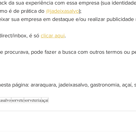
ack da sua experiência com essa empresa (sua identidad
omo é de prática do 
@jadeixasalvo
);
eixar sua empresa em destaque e/ou realizar publicidade 
rect/inbox, é só 
clicar aqui
.
 procurava, pode fazer a busca com outros termos ou pe
esta página: araraquara, jadeixasalvo, gastronomia, açaí, s
xasalvo
sorvete
sorveteria
açaí