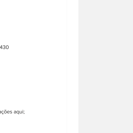
-430
ações aqui;