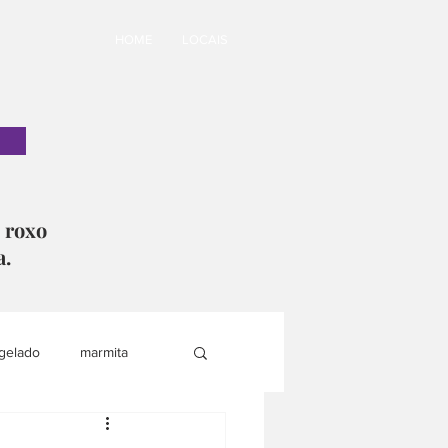
HOME
LOCAIS
o roxo
a.
gelado
marmita
i
lanche saudável