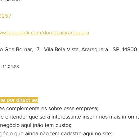
-0257
w.facebook.com/domacaiararaquara
o Gea Bernar, 17 - Vila Bela Vista, Araraquara - SP, 14800
m 14.04.23
me por 
direct
 se:
ões complementares sobre essa empresa;
 e entender que será interessante inserirmos mais inform
negócio aqui (não tem custo);
gócio que ainda não tem cadastro aqui no site;