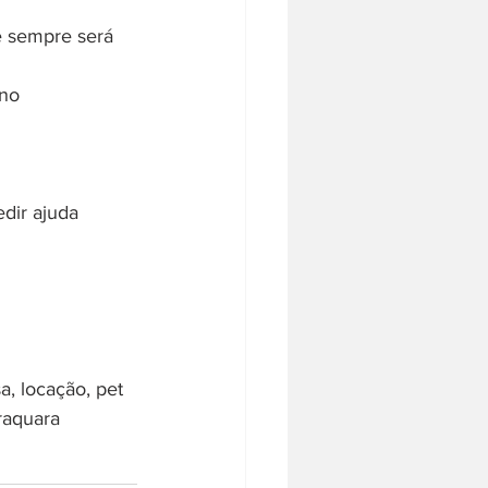
e sempre será 
no 
dir ajuda 
a, locação, pet 
araquara