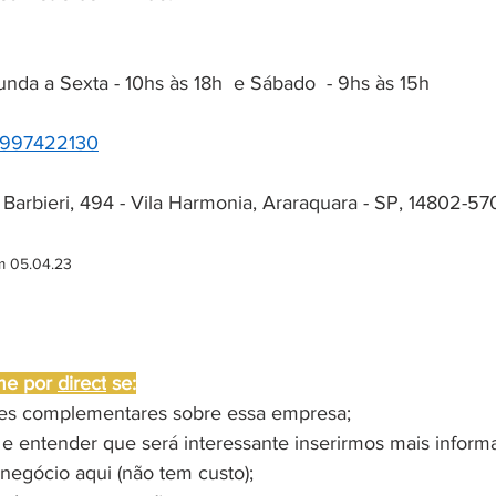
nda a Sexta - 10hs às 18h  e Sábado  - 9hs às 15h  
6997422130
 Barbieri, 494 - Vila Harmonia, Araraquara - SP, 14802-57
m 05.04.23
me por 
direct
 se:
ões complementares sobre essa empresa;
 e entender que será interessante inserirmos mais inform
negócio aqui (não tem custo);