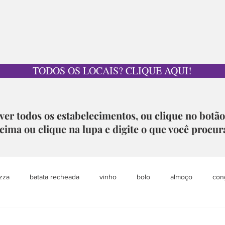
TODOS OS LOCAIS? CLIQUE AQUI!
ver todos os estabelecimentos, ou clique no botã
cima ou clique na lupa e digite o que você procur
zza
batata recheada
vinho
bolo
almoço
con
pet
grazing table
sobremesa
loja colaborativa
aca