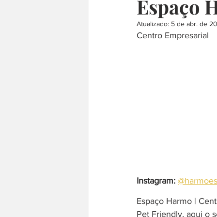
Espaço 
Atualizado:
5 de abr. de 2
culinária internacional
árabe
Centro Empresarial
comida japonesa
defumado
Instagram:
@harmoes
Espaço Harmo | Cent
Pet Friendly, aqui o 