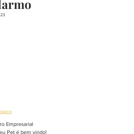
Harmo
023
presentes
restaurante
música
escola
curso
churrasco
decoração
saudavel
paco
ro Empresarial
seu Pet é bem vindo!