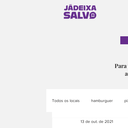
Para 
a
Todos os locais
hamburguer
pi
13 de out. de 2021
pão
doce
eventos