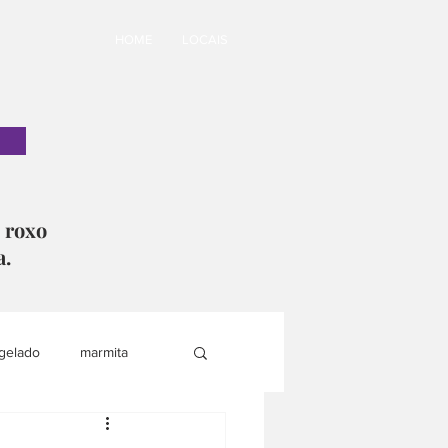
HOME
LOCAIS
o roxo
a.
gelado
marmita
i
lanche saudável