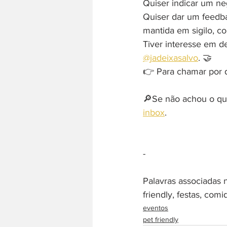
Quiser indicar um ne
Quiser dar um feedb
mantida em sigilo, c
Tiver interesse em d
@jadeixasalvo
. 🤝
👉 Para chamar por di
🔎Se não achou o que
inbox
. 
-  
Palavras associadas n
friendly, festas, com
eventos
pet friendly