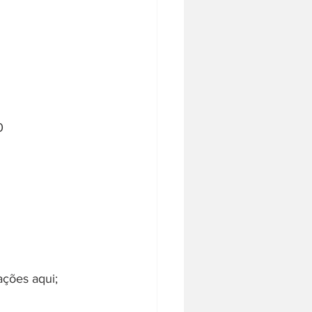
0
ações aqui;