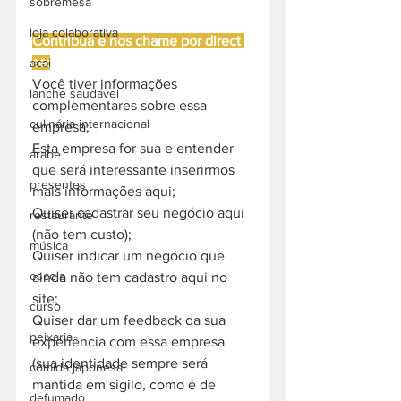
sobremesa
loja colaborativa
Contribua e nos chame por 
direct
se:
acai
Você tiver informações 
lanche saudável
complementares sobre essa 
culinária internacional
empresa;
Esta empresa for sua e entender 
árabe
que será interessante inserirmos 
presentes
mais informações aqui;
Quiser cadastrar seu negócio aqui 
restaurante
(não tem custo);
música
Quiser indicar um negócio que 
escola
ainda não tem cadastro aqui no 
site;
curso
Quiser dar um feedback da sua 
peixaria
experiência com essa empresa 
(sua identidade sempre será 
comida japonesa
mantida em sigilo, como é de 
defumado