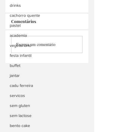
drinks
cachorro quente
Comentários
Bah Doces
pastel
academia
Manu Churros
Escreva um comentário
Delivery
vegetariano
festa infantil
buffet
jantar
cadu ferreira
servicos
sem gluten
sem lactose
bento cake