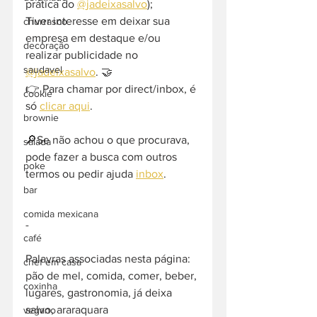
prática do 
@jadeixasalvo
);
Tiver interesse em deixar sua 
churrasco
empresa em destaque e/ou 
decoração
realizar publicidade no 
saudavel
@jadeixasalvo
. 🤝
👉 Para chamar por direct/inbox, é 
cookie
só 
clicar aqui
.
brownie
🔎Se não achou o que procurava, 
salada
pode fazer a busca com outros 
poke
termos ou pedir ajuda 
inbox
. 
bar
comida mexicana
-  
café
Palavras associadas nesta página: 
chef em casa
pão de mel, comida, comer, beber, 
coxinha
lugares, gastronomia, já deixa 
salvo, araraquara
vegano