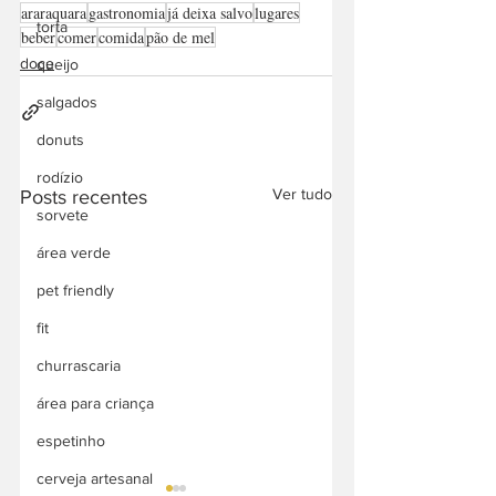
araraquara
gastronomia
já deixa salvo
lugares
torta
beber
comer
comida
pão de mel
doce
queijo
salgados
donuts
rodízio
Ver tudo
Posts recentes
sorvete
área verde
pet friendly
fit
churrascaria
área para criança
espetinho
cerveja artesanal