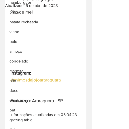
hamburguer
Atualizado:
5 de abr. de 2023
Pão de mel
pizza
batata recheada
vinho
bolo
almoço
congelado
marmita
Instagram:
@mimosdajojoararaquara
pão
doce
eventos
Endereço: 
Araraquara - SP
pet
Informações atualizadas em 05.04.23
grazing table
-