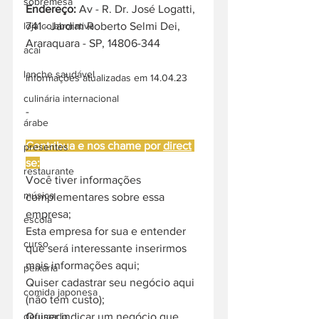
sobremesa
Endereço:
 Av - R. Dr. José Logatti, 
741 - Jardim Roberto Selmi Dei, 
loja colaborativa
Araraquara - SP, 14806-344
acai
lanche saudável
Informações atualizadas em 14.04.23
culinária internacional
-
árabe
Contribua e nos chame por 
direct
presentes
se:
restaurante
Você tiver informações 
música
complementares sobre essa 
empresa;
escola
Esta empresa for sua e entender 
curso
que será interessante inserirmos 
mais informações aqui;
peixaria
Quiser cadastrar seu negócio aqui 
comida japonesa
(não tem custo);
Quiser indicar um negócio que 
defumado