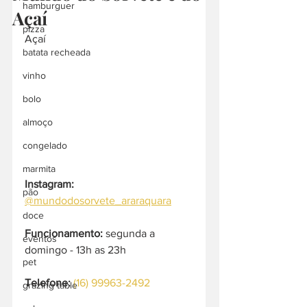
hamburguer
Açaí
pizza
Açaí
batata recheada
vinho
bolo
almoço
congelado
marmita
Instagram: 
pão
@mundodosorvete_araraquara
doce
Funcionamento:
 segunda a 
eventos
domingo - 13h as 23h
pet
Telefone: 
(16) 99963-2492
grazing table