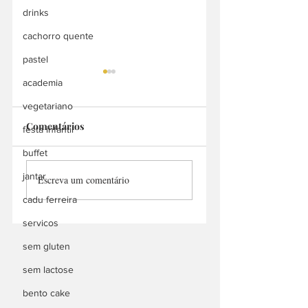
drinks
cachorro quente
pastel
academia
vegetariano
Comentários
Mais Açai
festa infantil
Tropical Açaí
buffet
jantar
Escreva um comentário
cadu ferreira
servicos
sem gluten
sem lactose
bento cake