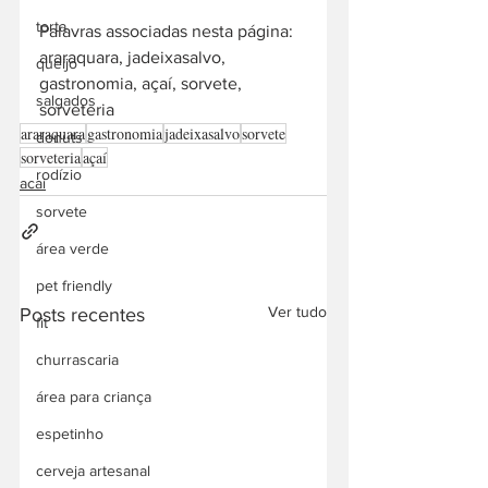
torta
Palavras associadas nesta página: 
araraquara, jadeixasalvo, 
queijo
gastronomia, açaí, sorvete, 
salgados
sorveteria
araraquara
gastronomia
jadeixasalvo
sorvete
donuts
sorveteria
açaí
rodízio
acai
sorvete
área verde
pet friendly
Ver tudo
Posts recentes
fit
churrascaria
área para criança
espetinho
cerveja artesanal