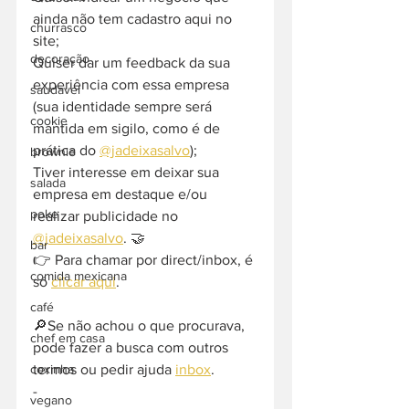
ainda não tem cadastro aqui no 
churrasco
site;
decoração
Quiser dar um feedback da sua 
experiência com essa empresa 
saudavel
(sua identidade sempre será 
cookie
mantida em sigilo, como é de 
prática do 
@jadeixasalvo
);
brownie
Tiver interesse em deixar sua 
salada
empresa em destaque e/ou 
poke
realizar publicidade no 
@jadeixasalvo
. 🤝
bar
👉 Para chamar por direct/inbox, é 
comida mexicana
só 
clicar aqui
.
café
🔎Se não achou o que procurava, 
chef em casa
pode fazer a busca com outros 
termos ou pedir ajuda 
inbox
. 
coxinha
-  
vegano