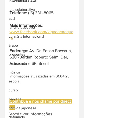
- 5:45hs às 22h
sobremesa
loja colaborativa
Telefone:
 (16) 3311-8065
acai
Mais informações:
lanche saudável
www.facebook.com/kipaoararaqua
culinária internacional
ra
árabe
Endereço: 
Av. Dr. Edson Baccarin, 
presentes
628 - Jardim Roberto Selmi Dei, 
Araraquara, SP, Brazil
restaurante
música
Informações atualizadas em 01.04.23
escola
-
curso
peixaria
Contribua e nos chame por 
direct
se:
comida japonesa
Você tiver informações 
defumado