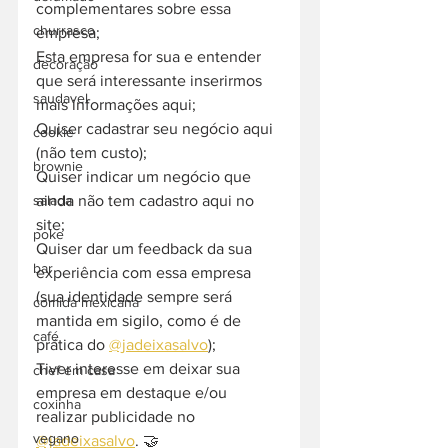
complementares sobre essa 
churrasco
empresa;
Esta empresa for sua e entender 
decoração
que será interessante inserirmos 
saudavel
mais informações aqui;
Quiser cadastrar seu negócio aqui 
cookie
(não tem custo);
brownie
Quiser indicar um negócio que 
ainda não tem cadastro aqui no 
salada
site;
poke
Quiser dar um feedback da sua 
bar
experiência com essa empresa 
(sua identidade sempre será 
comida mexicana
mantida em sigilo, como é de 
café
prática do 
@jadeixasalvo
);
Tiver interesse em deixar sua 
chef em casa
empresa em destaque e/ou 
coxinha
realizar publicidade no 
vegano
@jadeixasalvo
. 🤝