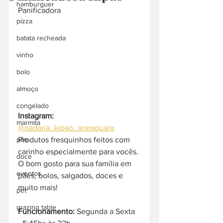
hamburguer
Panificadora
pizza
batata recheada
vinho
bolo
almoço
congelado
Instagram:
marmita
@padaria_kipao_araraquara
Produtos fresquinhos feitos com 
pão
carinho especialmente para vocês. 
doce
O bom gosto para sua família em 
eventos
pães, bolos, salgados, doces e 
muito mais!
pet
grazing table
Funcionamento:
 Segunda a Sexta 