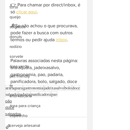
👉 Para chamar por direct/inbox, é 
torta
só 
clicar aqui
.
queijo
🔎Se não achou o que procurava, 
salgados
pode fazer a busca com outros 
donuts
termos ou pedir ajuda 
inbox
. 
-  
rodízio
sorvete
Palavras associadas nesta página: 
área verde
araraquara, jadeixasalvo, 
gastronomia, pao, padaria, 
pet friendly
panificadora, bolo, salgado, doce
fit
araraquara
gastronomia
jadeixasalvo
bolo
doce
salgado
padaria
panificadora
pao
churrascaria
pão
área para criança
doce
salgados
espetinho
cerveja artesanal