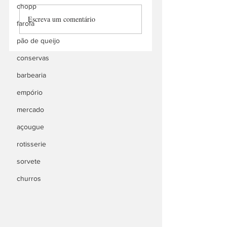
chopp
Manu Churros
Escreva um comentário
Delivery
farofa
pão de queijo
conservas
barbearia
empório
mercado
açougue
rotisserie
sorvete
churros