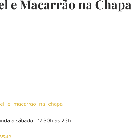
el e Macarrão na Chapa
presentes
restaurante
música
escola
curso
churrasco
decoração
saudavel
tel_e_macarrao_na_chapa
unda a sábado - 17:30h as 23h
-5542