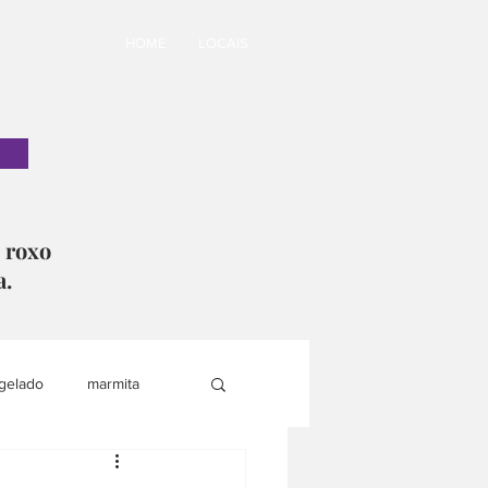
HOME
LOCAIS
o roxo
a.
gelado
marmita
i
lanche saudável