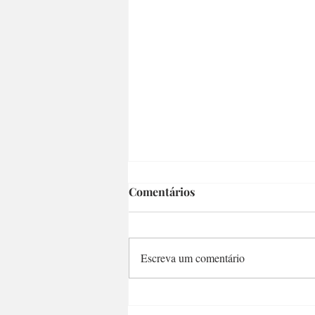
Comentários
Escreva um comentário
Pastelaria do Japa