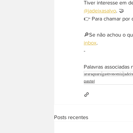
Tiver interesse em d
@jadeixasalvo
. 🤝
👉 Para chamar por di
🔎Se não achou o que
inbox
. 
-  
Palavras associadas n
araraquara
gastronomia
jadei
pastel
Posts recentes