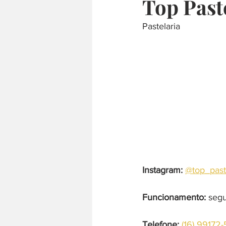
Top Past
Pastelaria
culinária internacional
árabe
comida japonesa
defumado
Instagram:
@top_pas
Funcionamento:
 seg
Telefone: 
(16) 99172