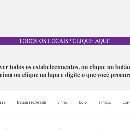
TODOS OS LOCAIS? CLIQUE AQUI!
ver todos os estabelecimentos, ou clique no botã
cima ou clique na lupa e digite o que você procur
zza
batata recheada
vinho
bolo
almoço
con
pet
grazing table
sobremesa
loja colaborativa
aca