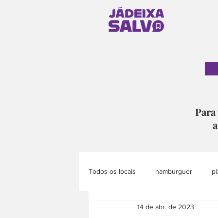
Para 
a
Todos os locais
hamburguer
pi
14 de abr. de 2023
pão
doce
eventos