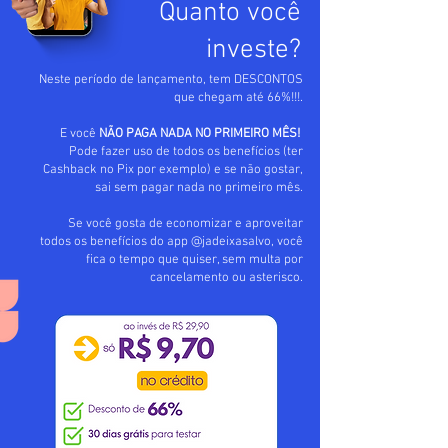
Quanto você
investe?
Neste período de lançamento, tem DESCONTOS
que chegam até 66%!!!.
E você
NÃO PAGA NADA NO PRIMEIRO MÊS!
Pode fazer uso de todos os benefícios (ter
Cashback no Pix por exemplo) e se não gostar,
sai sem pagar nada no primeiro mês.
Se você gosta de economizar e aproveitar
todos os benefícios do app @jadeixasalvo, você
fica o tempo que quiser, sem multa por
cancelamento ou asterisco.