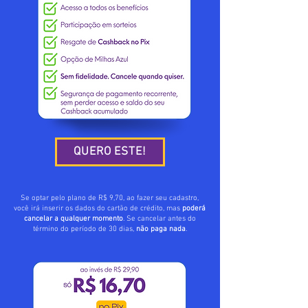
QUERO ESTE!
Se optar pelo plano de R$ 9,70, ao fazer seu cadastro,
você irá inserir os dados do cartão de crédito, mas
poderá
cancelar a qualquer momento
. Se cancelar antes do
término do período de 30 dias,
não paga nada
.