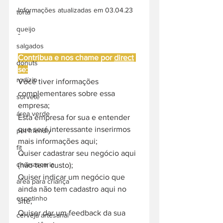
Informações atualizadas em 03.04.23
torta
queijo
-
salgados
Contribua e nos chame por 
direct
donuts
se:
rodízio
Você tiver informações 
complementares sobre essa 
sorvete
empresa;
área verde
Esta empresa for sua e entender 
que será interessante inserirmos 
pet friendly
mais informações aqui;
fit
Quiser cadastrar seu negócio aqui 
churrascaria
(não tem custo);
Quiser indicar um negócio que 
área para criança
ainda não tem cadastro aqui no 
espetinho
site;
Quiser dar um feedback da sua 
cerveja artesanal