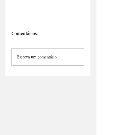
Comentários
Viva Academia
Escreva um comentário