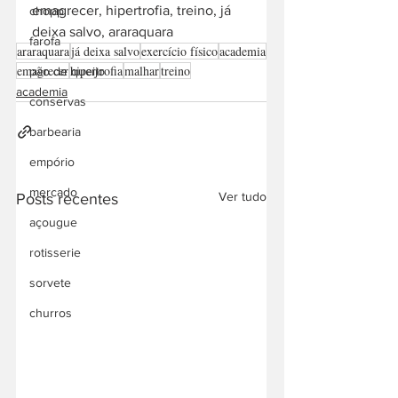
emagrecer, hipertrofia, treino, já 
chopp
deixa salvo, araraquara
farofa
araraquara
já deixa salvo
exercício físico
academia
emagrecer
hipertrofia
malhar
treino
pão de queijo
academia
conservas
barbearia
empório
mercado
Ver tudo
Posts recentes
açougue
rotisserie
sorvete
churros