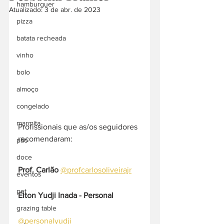
hamburguer
Atualizado:
3 de abr. de 2023
pizza
batata recheada
vinho
bolo
almoço
congelado
marmita
Profissionais que as/os seguidores 
recomendaram:
pão
doce
Prof. Carlão
@profcarlosoliveirajr
eventos
pet
Elton Yudji Inada - Personal
grazing table
@personalyudji