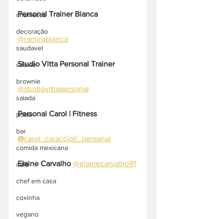
Personal Trainer Bianca
churrasco
decoração
@ramirobianca
saudavel
Studio Vitta Personal Trainer
cookie
brownie
@studiovittapersonal
salada
Personal Carol | Fitness 
poke
bar
@
carol_caraccioli_personal
comida mexicana
Elaine Carvalho
@elainecarvalho91
café
chef em casa
coxinha
vegano