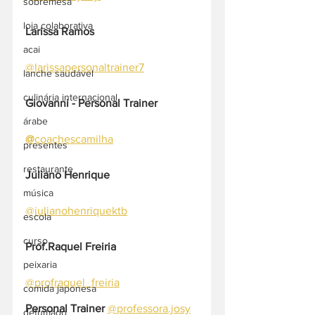
sobremesa
loja colaborativa
Larissa Ramos
acai
@larissapersonaltrainer7
lanche saudável
culinária internacional
Giovanni - Personal Trainer 
árabe
@
coachescamilha
presentes
restaurante
Juliano Henrique
música
@julianohenriquektb
escola
curso
Prof.Raquel Freiria
peixaria
@profraquel_freiria
comida japonesa
Personal Trainer
@professora.josy
defumado