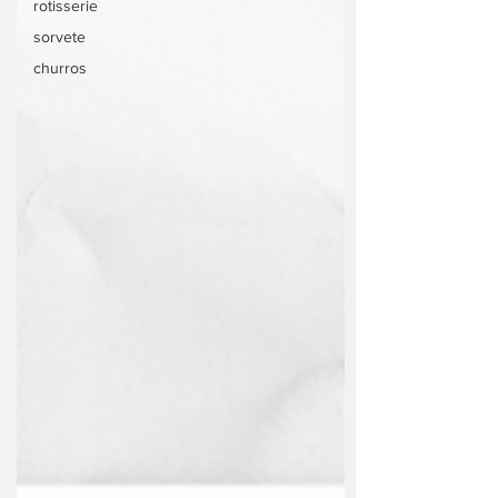
rotisserie
sorvete
churros