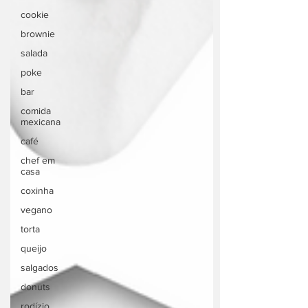
cookie
brownie
salada
poke
bar
comida
mexicana
café
chef em
casa
coxinha
vegano
torta
queijo
salgados
donuts
rodízio