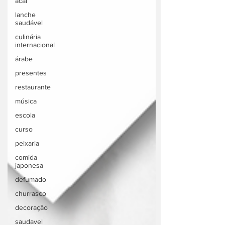
acai
lanche
saudável
culinária
internacional
árabe
presentes
restaurante
música
escola
curso
peixaria
comida
japonesa
defumado
churrasco
decoração
saudavel