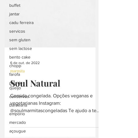
buffet
jantar
cadu ferreira
servicos
sem gluten
sem lactose
bento cake
chopp
6 de out. de 2022
farofa
marmita
pão de
queijo
Soul Natural
conservas
Comida congelada. Opções veganas e
barbearia
vegetarianas Instagram:
empório
@soulmarmitascongeladas Te ajudo a ter
mercado
uma alimentação saudável, nutritiva e...
açougue