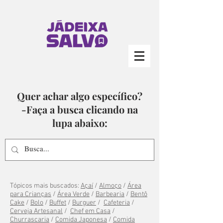
Quer achar algo específico?
-Faça a busca clicando na
lupa abaixo:
Tópicos mais buscados:
Açaí
/
Almoço
/
Área
para Crianças
/
Área Verde
/
Barbearia
/
Bentô
Cake
/
Bolo
/
Buffet
/
Burguer
/
Cafeteria
/
Cerveja Artesanal
/
Chef em Casa
/
Churrascaria
/
Comida Japonesa
/
Comida