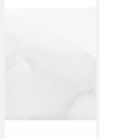
@chefrafasonium Instagram:
@comasoniumgourmet Pratos sazonais,
marmitas e ótimas opções em...