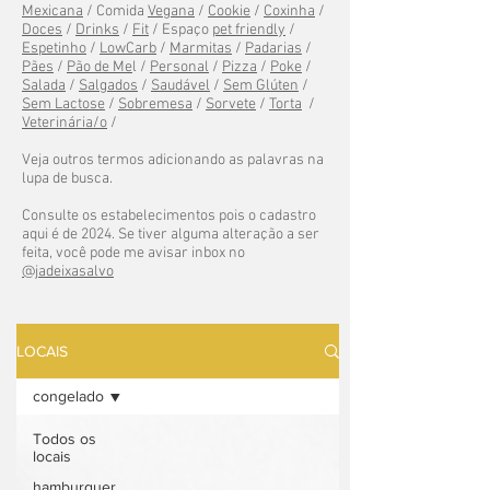
Mexicana
/ Comida
Vegana
/
Cookie
/
Coxinha
/
Doces
/
Drinks
/
Fit
/ Espaço
pet friendly
/
Espetinho
/
LowCarb
/
Marmitas
/
Padarias
/
Pães
/
Pão de Me
l /
Personal
/
Pizza
/
Poke
/
Salada
/
Salgados
/
Saudável
/
Sem Glúten
/
Sem Lactose
/
Sobremesa
/
Sorvete
/
Torta
/
Veterinária/o
/
Veja outros termos adicionando as palavras na
lupa de busca.
Consulte os estabelecimentos pois o cadastro
aqui é de 2024. Se tiver alguma alteração a ser
feita, você pode me avisar inbox no
@jadeixasalvo
LOCAIS
congelado
Todos os
locais
hamburguer