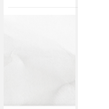
Instagram: @vitaleoficial @vitalexoficial
Low Carb/ Fitness/ Veggie - congelados
Priorizamos orgânicos...