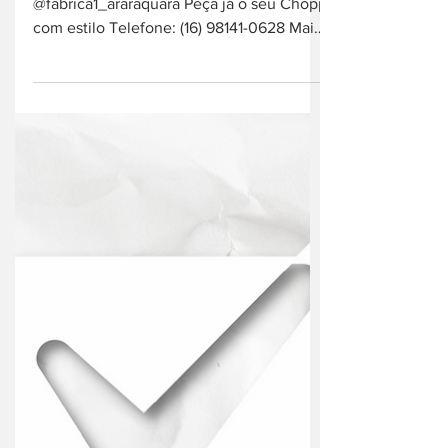
13 de out. de 2021
cerveja artesanal
Fábrica 1
Cervejaria Artesanal. Chopp Instagram:
@fabrica1_araraquara Peça já o seu Chopp
com estilo Telefone: (16) 98141-0628 Mais
informações:...