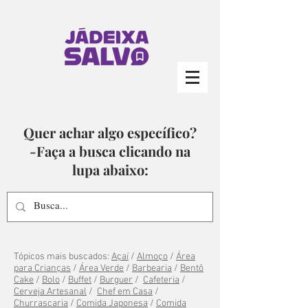
Quer achar algo específico?
-Faça a busca clicando na
lupa abaixo:
Tópicos mais buscados:
Açaí
/
Almoço
/
Área
para Crianças
/
Área Verde
/
Barbearia
/
Bentô
Cake
/
Bolo
/
Buffet
/
Burguer
/
Cafeteria
/
Cerveja Artesanal
/
Chef em Casa
/
Churrascaria
/
Comida Japonesa
/
Comida