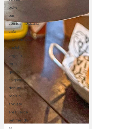
poke
bar
comida mexicana
café
chef em casa
coxinha
vegano
torta
queijo
salgados
donuts
rodízio
sorvete
área verde
pet friendly
fit