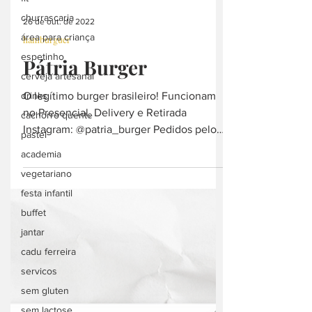
churrascaria
área para criança
26 de out. de 2022
espetinho
hamburguer
cerveja artesanal
Pátria Burger
drinks
cachorro quente
O legítimo burger brasileiro! Funcionam
no Presencial, Delivery e Retirada
pastel
Instagram: @patria_burger Pedidos pelo
academia
link:...
vegetariano
festa infantil
buffet
jantar
cadu ferreira
servicos
sem gluten
sem lactose