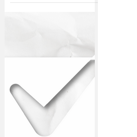
cerveja artesanal
Cervejaria Avenida 42
Cervejaria Artesanal. Bar Instagram:
@cervejaavenida42 Cervejas, comidas e
experiências extremas! Seja um
franqueado!...