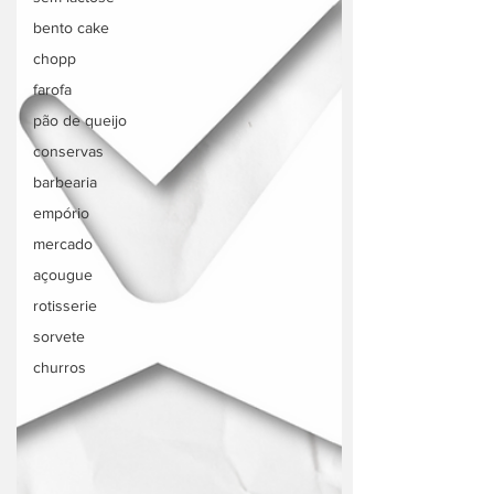
bento cake
chopp
farofa
pão de queijo
conservas
barbearia
empório
mercado
açougue
rotisserie
sorvete
churros