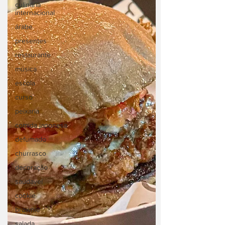
culinária
internacional
árabe
presentes
restaurante
música
escola
curso
peixaria
comida japonesa
defumado
churrasco
decoração
saudavel
cookie
brownie
salada