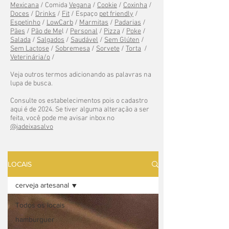
Mexicana
/ Comida
Vegana
/
Cookie
/
Coxinha
/
Doces
/
Drinks
/
Fit
/ Espaço
pet friendly
/
Espetinho
/
LowCarb
/
Marmitas
/
Padarias
/
Pães
/
Pão de Me
l /
Personal
/
Pizza
/
Poke
/
Salada
/
Salgados
/
Saudável
/
Sem Glúten
/
Sem Lactose
/
Sobremesa
/
Sorvete
/
Torta
/
Veterinária/o
/
Veja outros termos adicionando as palavras na
lupa de busca.
Consulte os estabelecimentos pois o cadastro
aqui é de 2024. Se tiver alguma alteração a ser
feita, você pode me avisar inbox no
@jadeixasalvo
LOCAIS
cerveja artesanal
Todos os locais
hamburguer