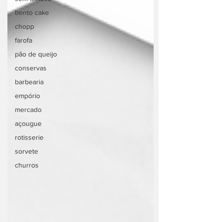
bento cake
chopp
farofa
pão de queijo
conservas
barbearia
empório
mercado
açougue
rotisserie
sorvete
churros