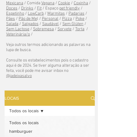
Mexicana
/ Comida
Vegana
/
Cookie
/
Coxinha
/
Doces
/
Drinks
/
Fit
/ Espaço
pet friendly
/
Espetinho
/
LowCarb
/
Marmitas
/
Padarias
/
Pães
/
Pão de Me
l /
Personal
/
Pizza
/
Poke
/
Salada
/
Salgados
/
Saudável
/
Sem Glúten
/
Sem Lactose
/
Sobremesa
/
Sorvete
/
Torta
/
Veterinária/o
/
Veja outros termos adicionando as palavras na
lupa de busca.
Consulte os estabelecimentos pois o cadastro
aqui é de 2024. Se tiver alguma alteração a ser
feita, você pode me avisar inbox no
@jadeixasalvo
LOCAIS
Todos os locais
Todos os locais
hamburguer