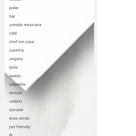
poke
bar
comida mexicana
café
chef em casa
coxinha
vegano
torta
queijo
salgados
donuts
rodízio
sorvete
área verde
pet friendly
fit