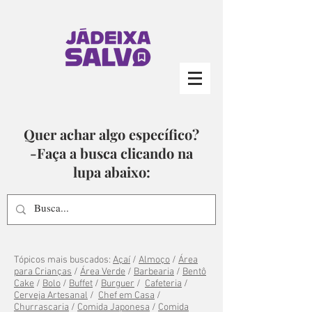
Quer achar algo específico?
-Faça a busca clicando na
lupa abaixo:
Tópicos mais buscados:
Açaí
/
Almoço
/
Área
para Crianças
/
Área Verde
/
Barbearia
/
Bentô
Cake
/
Bolo
/
Buffet
/
Burguer
/
Cafeteria
/
Cerveja Artesanal
/
Chef em Casa
/
Churrascaria
/
Comida Japonesa
/
Comida