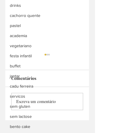
drinks
cachorro quente
pastel
academia
vegetariano
festa infantil
buffet
jantar
Comentários
Bah Doces
cadu ferreira
Manu Churros
servicos
Escreva um comentário
Delivery
sem gluten
sem lactose
bento cake