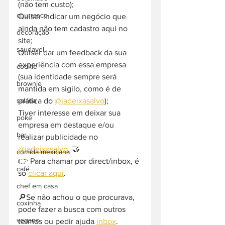
(não tem custo);
churrasco
Quiser indicar um negócio que 
ainda não tem cadastro aqui no 
decoração
site;
saudavel
Quiser dar um feedback da sua 
experiência com essa empresa 
cookie
(sua identidade sempre será 
brownie
mantida em sigilo, como é de 
prática do 
@jadeixasalvo
);
salada
Tiver interesse em deixar sua 
poke
empresa em destaque e/ou 
bar
realizar publicidade no 
@jadeixasalvo
. 🤝
comida mexicana
👉 Para chamar por direct/inbox, é 
café
só 
clicar aqui
.
chef em casa
🔎Se não achou o que procurava, 
coxinha
pode fazer a busca com outros 
vegano
termos ou pedir ajuda 
inbox
. 