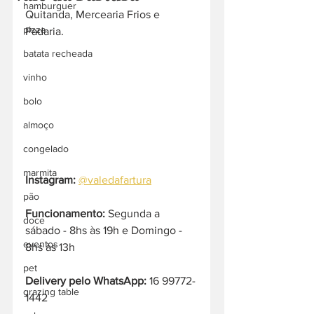
hamburguer
Quitanda, Mercearia Frios e 
pizza
Padaria.
batata recheada
vinho
bolo
almoço
congelado
marmita
Instagram:
@valedafartura
pão
Funcionamento:
 Segunda a 
doce
sábado - 8hs às 19h e Domingo - 
eventos
8hs às 13h
pet
Delivery pelo WhatsApp:
 16 99772-
grazing table
1442