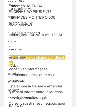
sobremesa
Endereço: 
AVENIDA 
loja colaborativa
ENGENHEIRO PRUDENTE 
acai
FERNADES MONTEIRO 500, 
Araraquara, SP
lanche saudável
culinária internacional
Informações atualizadas em 11.04.23
árabe
-
presentes
Contribua e nos chame por 
direct
restaurante
se:
música
Você tiver informações 
escola
complementares sobre essa 
empresa;
curso
Esta empresa for sua e entender 
peixaria
que será interessante inserirmos 
mais informações aqui;
comida japonesa
Quiser cadastrar seu negócio aqui 
defumado