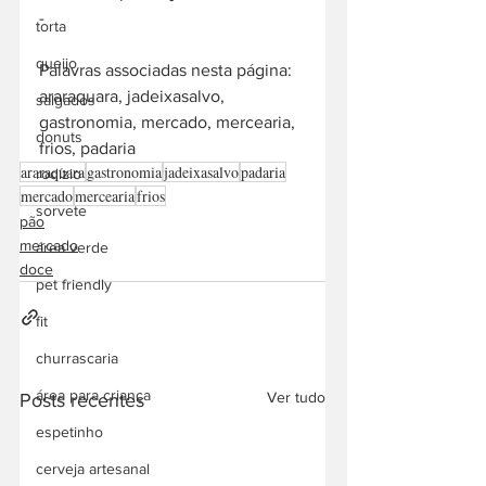
-  
torta
queijo
Palavras associadas nesta página: 
araraquara, jadeixasalvo, 
salgados
gastronomia, mercado, mercearia, 
donuts
frios, padaria
araraquara
gastronomia
jadeixasalvo
padaria
rodízio
mercado
mercearia
frios
sorvete
pão
mercado
área verde
doce
pet friendly
fit
churrascaria
área para criança
Ver tudo
Posts recentes
espetinho
cerveja artesanal