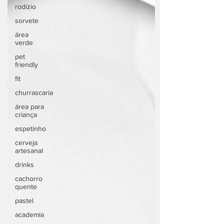
rodízio
sorvete
área
verde
pet
friendly
fit
churrascaria
área para
criança
espetinho
cerveja
artesanal
drinks
cachorro
quente
pastel
academia