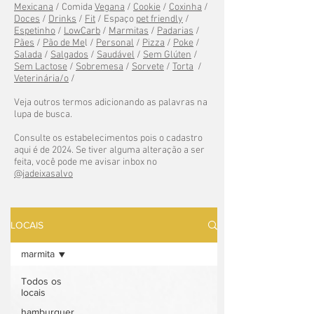
Mexicana
/ Comida
Vegana
/
Cookie
/
Coxinha
/
Doces
/
Drinks
/
Fit
/ Espaço
pet friendly
/
Espetinho
/
LowCarb
/
Marmitas
/
Padarias
/
Pães
/
Pão de Me
l /
Personal
/
Pizza
/
Poke
/
Salada
/
Salgados
/
Saudável
/
Sem Glúten
/
Sem Lactose
/
Sobremesa
/
Sorvete
/
Torta
/
Veterinária/o
/
Veja outros termos adicionando as palavras na
lupa de busca.
Consulte os estabelecimentos pois o cadastro
aqui é de 2024. Se tiver alguma alteração a ser
feita, você pode me avisar inbox no
@jadeixasalvo
LOCAIS
marmita
Todos os
locais
hamburguer