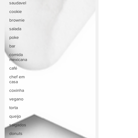
saudavel
cookie
brownie
salada
poke
bar
comida
mexicana
café
chef em
casa
coxinha
vegano
torta
queijo
salgados
donuts