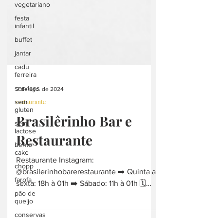
vegetariano
festa
infantil
buffet
jantar
cadu
ferreira
servicos
sem
2 de ago. de 2024
gluten
restaurante
sem
Brasilêrinho Bar e
lactose
bento
Restaurante
cake
chopp
Restaurante Instagram:
farofa
@brasilerinhobarerestaurante ➡️ Quinta a
pão de
sexta: 18h à 01h ➡️ Sábado: 11h à 01h 🗓️
queijo
Domingo: 11h às 16h Informações...
conservas