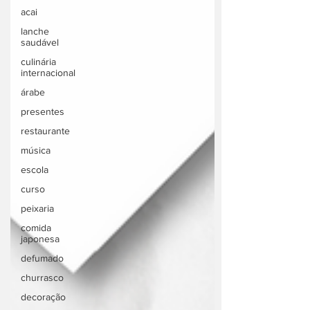
acai
lanche
saudável
culinária
internacional
árabe
presentes
restaurante
música
escola
curso
peixaria
comida
japonesa
defumado
churrasco
decoração