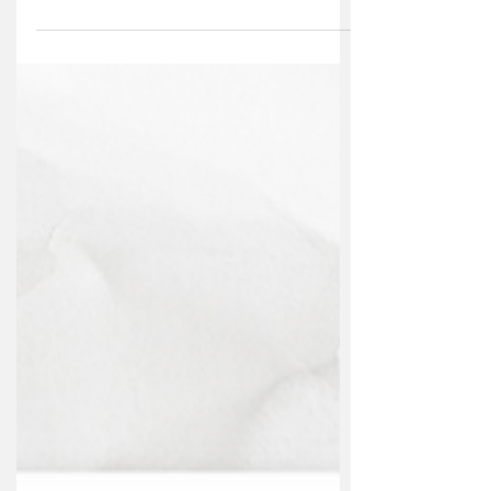
@cozinha_da_terra_araraquara Marmitas
Delivery todos os dias deliciosas opções
para você Funcionamento: segunda,...