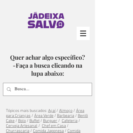
Quer achar algo específico?
-Faça a busca clicando na
lupa abaixo:
Tópicos mais buscados:
Açaí
/
Almoço
/
Área
para Crianças
/
Área Verde
/
Barbearia
/
Bentô
Cake
/
Bolo
/
Buffet
/
Burguer
/
Cafeteria
/
Cerveja Artesanal
/
Chef em Casa
/
Churrascaria
/
Comida Japonesa
/
Comida