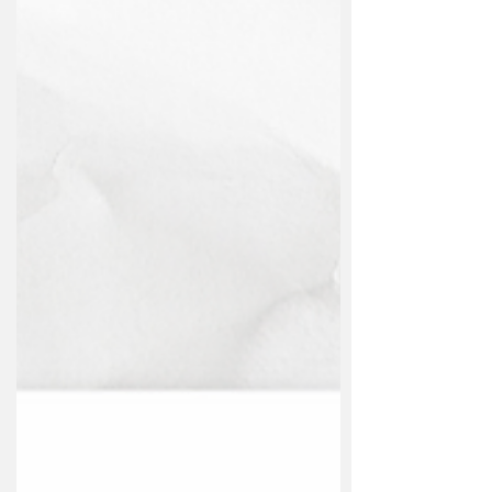
Congeladas Feito com muito amor Pedido
via Whatsapp: 16.98813.0187...