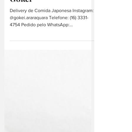
poke
Gokei
Delivery de Comida Japonesa Instagram:
@gokei.araraquara Telefone: (16) 3331-
4754 Pedido pelo WhatsApp:
gokeiararaquara.meucardapio.ai...