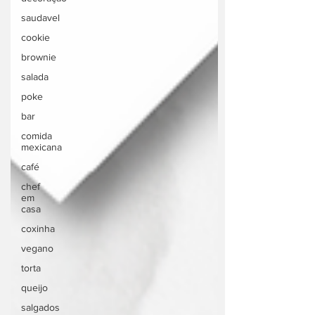
saudavel
cookie
brownie
salada
poke
bar
comida
mexicana
café
chef
em
casa
coxinha
vegano
torta
queijo
salgados