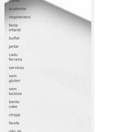
pastel
academia
vegetariano
festa
infantil
buffet
jantar
cadu
ferreira
servicos
sem
gluten
sem
lactose
bento
cake
chopp
farofa
pão de