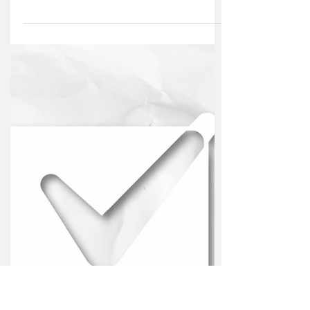
Comida japonesa Instagram:
@sushifan_oficial Funcionamento:
Segunda a Domingo - 11:30hs às 23h
Telefone: (16) 3508-2060 Pedidos:...