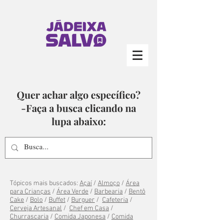
Quer achar algo específico?
-Faça a busca clicando na
lupa abaixo:
Tópicos mais buscados:
Açaí
/
Almoço
/
Área
para Crianças
/
Área Verde
/
Barbearia
/
Bentô
Cake
/
Bolo
/
Buffet
/
Burguer
/
Cafeteria
/
Cerveja Artesanal
/
Chef em Casa
/
Churrascaria
/
Comida Japonesa
/
Comida