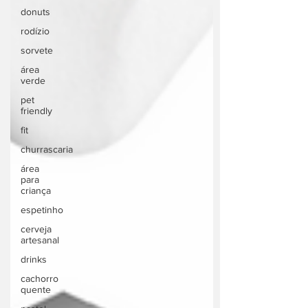
donuts
rodízio
sorvete
área
verde
pet
friendly
fit
churrascaria
área
para
criança
espetinho
cerveja
artesanal
drinks
cachorro
quente