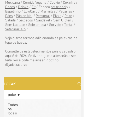
Mexicana
/ Comida
Vegana
/
Cookie
/
Coxinha
/
Doces
/
Drinks
/
Fit
/ Espaço
pet friendly
/
Espetinho
/
LowCarb
/
Marmitas
/
Padarias
/
Pães
/
Pão de Me
l /
Personal
/
Pizza
/
Poke
/
Salada
/
Salgados
/
Saudável
/
Sem Glúten
/
Sem Lactose
/
Sobremesa
/
Sorvete
/
Torta
/
Veterinária/o
/
Veja outros termos adicionando as palavras na
lupa de busca.
Consulte os estabelecimentos pois o cadastro
aqui é de 2024. Se tiver alguma alteração a ser
feita, você pode me avisar inbox no
@jadeixasalvo
LOCAIS
poke
Todos
os
locais