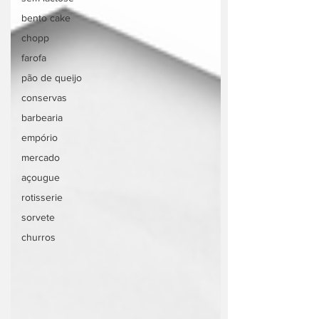
bento cake
chopp
farofa
pão de queijo
conservas
barbearia
empório
mercado
açougue
rotisserie
sorvete
churros