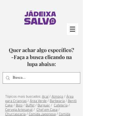
Quer achar algo específico?
-Faça a busca clicando na
lupa abaixo:
Tópicos mais buscados:
Açaí
/
Almoço
/
Área
para Crianças
/
Área Verde
/
Barbearia
/
Bentô
Cake
/
Bolo
/
Buffet
/
Burguer
/
Cafeteria
/
Cerveja Artesanal
/
Chef em Casa
/
Churrascaria
/
Comida Japonesa
/
Comida