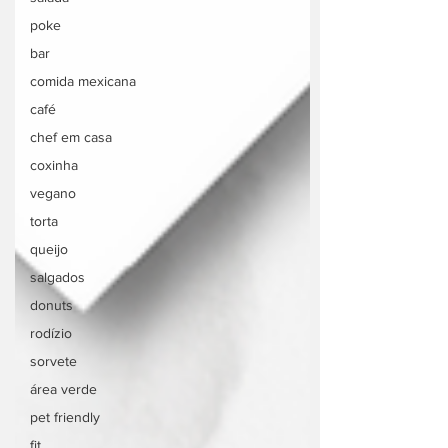
poke
bar
comida mexicana
café
chef em casa
coxinha
vegano
torta
queijo
salgados
donuts
rodízio
sorvete
área verde
pet friendly
fit