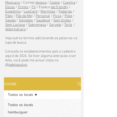
Mexicana
/ Comida
Vegana
/
Cookie
/
Coxinha
/
Doces
/
Drinks
/
Fit
/ Espaço
pet friendly
/
Espetinho
/
LowCarb
/
Marmitas
/
Padarias
/
Pães
/
Pão de Me
l /
Personal
/
Pizza
/
Poke
/
Salada
/
Salgados
/
Saudável
/
Sem Glúten
/
Sem Lactose
/
Sobremesa
/
Sorvete
/
Torta
/
Veterinária/o
/
Veja outros termos adicionando as palavras na
lupa de busca.
Consulte os estabelecimentos pois o cadastro
aqui é de 2024. Se tiver alguma alteração a ser
feita, você pode me avisar inbox no
@jadeixasalvo
LOCAIS
Todos os locais
Todos os locais
hamburguer