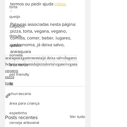
termos ou pedir ajuda 
inbox
. 
torta
-  
queijo
Palavras associadas nesta página: 
salgados
pizza, torta, vegana, vegano, 
donuts
comida, comer, beber, lugares, 
gastronomia, já deixa salvo, 
rodízio
araraquara
sorvete
araraquara
gastronomia
já deixa salvo
lugares
beber
comer
comida
pizza
torta
vegano
vegana
área verde
vegano
pet friendly
pizza
torta
fit
churrascaria
área para criança
espetinho
Ver tudo
Posts recentes
cerveja artesanal