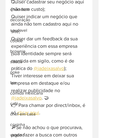
Quiser cadastrar seu negócio aqui 
(não tem custo);
churrasco
Quiser indicar um negócio que 
decoração
ainda não tem cadastro aqui no 
saudavel
site;
Quiser dar um feedback da sua 
cookie
experiência com essa empresa 
brownie
(sua identidade sempre será 
mantida em sigilo, como é de 
salada
prática do 
@jadeixasalvo
);
poke
Tiver interesse em deixar sua 
bar
empresa em destaque e/ou 
realizar publicidade no 
comida mexicana
@jadeixasalvo
. 🤝
café
👉 Para chamar por direct/inbox, é 
só 
clicar aqui
.
chef em casa
coxinha
🔎Se não achou o que procurava, 
pode fazer a busca com outros 
vegano