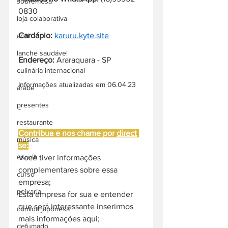
sobremesa
0830
loja colaborativa
Cardápio:
karuru.kyte.site
acai
lanche saudável
Endereço: 
Araraquara - SP
culinária internacional
Informações atualizadas em 06.04.23
árabe
presentes
-
restaurante
Contribua e nos chame por 
direct
música
se:
escola
Você tiver informações 
complementares sobre essa 
curso
empresa;
peixaria
Esta empresa for sua e entender 
que será interessante inserirmos 
comida japonesa
mais informações aqui;
defumado