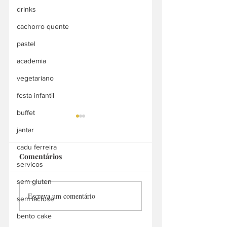
drinks
cachorro quente
pastel
academia
vegetariano
festa infantil
buffet
jantar
cadu ferreira
Pizza +
Comentários
servicos
Boa Pizza & Batata
sem gluten
Escreva um comentário
sem lactose
bento cake