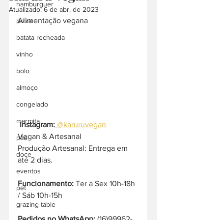
hamburguer
Atualizado:
6 de abr. de 2023
Alimentação vegana
pizza
batata recheada
vinho
bolo
almoço
congelado
marmita
Instagram:
@karuruvegan
Vegan & Artesanal
pão
Produção Artesanal: Entrega em 
doce
até 2 dias.
eventos
Funcionamento:
 Ter a Sex 10h-18h 
pet
/ Sáb 10h-15h
grazing table
Pedidos no WhatsApp: 
(16)99962-