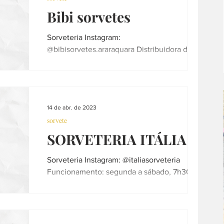
Bibi sorvetes
Sorveteria Instagram:
@bibisorvetes.araraquara Distribuidora de
sorvetes Direto da fábrica atacado e varejo.
Funcionamento: segunda a...
14 de abr. de 2023
sorvete
SORVETERIA ITÁLIA
Sorveteria Instagram: @italiasorveteria
Funcionamento: segunda a sábado, 7h30 às
19h30 Telefone: (16) 3357-2634 Contatos: ...