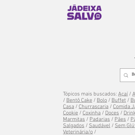
Tópicos mais buscados:
Açaí
/
/
Bentô Cake
/
Bolo
/
Buffet
/
B
Casa
/
Churrascaria
/
Comida J
Cookie
/
Coxinha
/
Doces
/
Drin
Marmitas
/
Padarias
/
Pães
/
P
Salgados
/
Saudável
/
Sem Glú
Veterinária/o
/