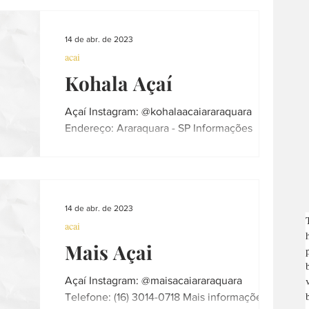
23h Telefone: (16) 99963-2492 Endereço: Av
- R. Dr....
14 de abr. de 2023
acai
Kohala Açaí
Açaí Instagram: @kohalaacaiararaquara
Endereço: Araraquara - SP Informações
atualizadas em 14.04.23 - Contribua e nos
chame por direct...
14 de abr. de 2023
acai
Mais Açai
Açaí Instagram: @maisacaiararaquara
Telefone: (16) 3014-0718 Mais informações: