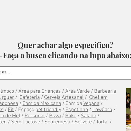
Quer achar algo específico?
-Faça a busca clicando na lupa abaixo
Almoço
/
Área para Crianças
/
Área Verde
/
Barbearia
urguer
/
Cafeteria
/
Cerveja Artesanal
/
Chef em
aponesa
/
Comida Mexicana
/ Comida
Vegana
/
ks
/
Fit
/ Espaço
pet friendly
/
Espetinho
/
LowCarb
/
ão de Me
l /
Personal
/
Pizza
/
Poke
/
Salada
/
ten
/
Sem Lactose
/
Sobremesa
/
Sorvete
/
Torta
/