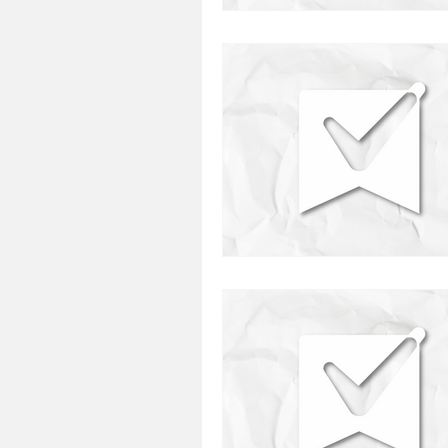
presentes
restaurante
comida japonesa
defumado
saudavel