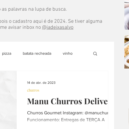
 as palavras na lupa de busca.
ois o cadastro aqui é de 2024. Se tiver alguma
e me avisar inbox no
@jadeixasalvo
pizza
batata recheada
vinho
do
marmita
pão
doce
14 de abr. de 2023
churros
Manu Churros Delivery
able
sobremesa
loja colaborativa
Churros Gourmet Instagram: @manuchurros
Funcionamento: Entregas de TERÇA A
culinária internacional
árabe
DOMINGO - Das 15h às 22h WhatsApp: (16)