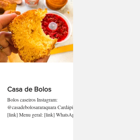
Casa de Bolos
Bolos caseiros Instagram:
@casadebolosararaquara Cardápio:
[link] Menu geral: [link] WhatsApp:
(16) 99619.0678 [link direto aqui]
-...