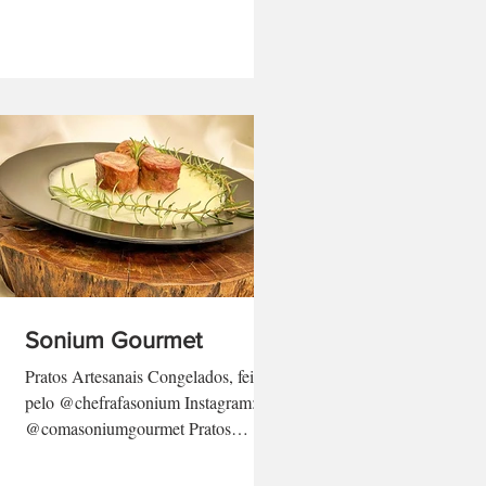
Sonium Gourmet
Pratos Artesanais Congelados, feitos
pelo @chefrafasonium Instagram:
@comasoniumgourmet Pratos
sazonais, marmitas e ótimas opções
em...