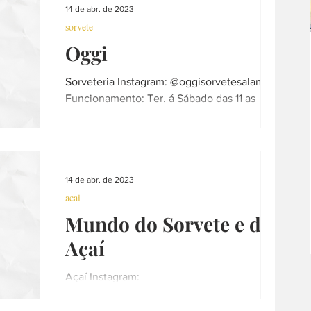
14 de abr. de 2023
sorvete
Oggi
Sorveteria Instagram: @oggisorvetesalameda
Funcionamento: Ter. á Sábado das 11 as
19:30h e Domingos e Feriados das 11 as
18:30hs...
14 de abr. de 2023
acai
Mundo do Sorvete e do
Açaí
Açaí Instagram:
@mundodosorvete_araraquara
Funcionamento: segunda a domingo - 13h as