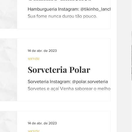
Hamburgueria Instagram: @tikinho_lanches
Sua fome nunca durou tão pouco.
Funcionamento: segunda a domingo - 17:30
as 23:30 Telefone /...
14 de abr. de 2023
sorvete
Sorveteria Polar
Sorveteria Instagram: @polar.sorveteria
Sorvetes e açaí Venha saborear o melhor
sorvete da região Fabricação própria Feito
com muito amor...
14 de abr. de 2023
sorvete