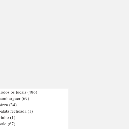
Todos os locais
(486)
486 posts
hamburguer
(69)
69 posts
pizza
(34)
34 posts
batata recheada
(1)
1 post
vinho
(1)
1 post
bolo
(67)
67 posts