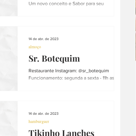
Um novo conceito e Sabor para seu
churrasco, trazemos aqui as carnes mais
saborosas feita em...
14 de abr. de 2023
almoço
Sr. Botequim
Restaurante Instagram: @sr_botequim
Funcionamento: segunda a sexta - 11h as 00h
e sábado a domingo - 11h as 00:30h
Pedidos:...
14 de abr. de 2023
hamburguer
Tikinho Lanches