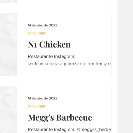
99636-2931 Contato e...
música
escola
curso
peixaria
14 de abr. de 2023
restaurante
churrasco
decoração
N1 Chicken
Restaurante Instagram:
@n1chickenararaquara O melhor frango frito
do Brasil Funcionamento: segunda a
domingo 17:15hs às 23:30hs WhatsApp:...
14 de abr. de 2023
restaurante
Megg's Barbecue
Restaurante Instagram: @meggss_barbecue