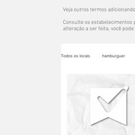
Veja outros termos adicionando
Consulte os estabelecimentos p
alteração a ser feita, você pod
Todos os locais
hamburguer
bolo
almoço
congela
eventos
pet
grazing t
acai
lanche saudável