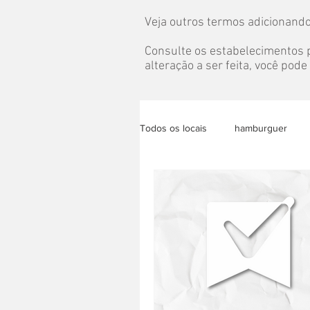
Veja outros termos adicionando
Consulte os estabelecimentos p
alteração a ser feita, você pod
Todos os locais
hamburguer
bolo
almoço
congela
eventos
pet
grazing t
acai
lanche saudável