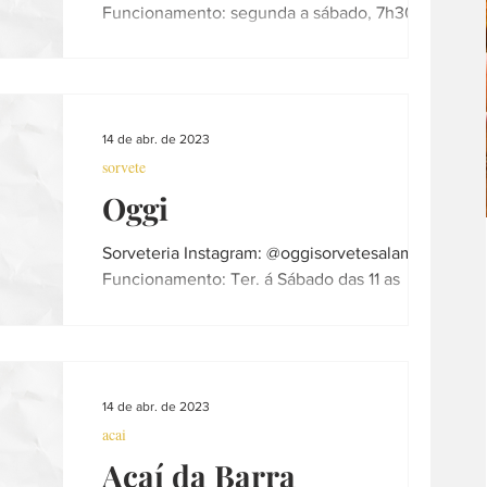
Funcionamento: segunda a sábado, 7h30 às
19h30 Telefone: (16) 3357-2634 Contatos: ...
14 de abr. de 2023
sorvete
Oggi
Sorveteria Instagram: @oggisorvetesalameda
Funcionamento: Ter. á Sábado das 11 as
19:30h e Domingos e Feriados das 11 as
18:30hs...
14 de abr. de 2023
acai
Açaí da Barra