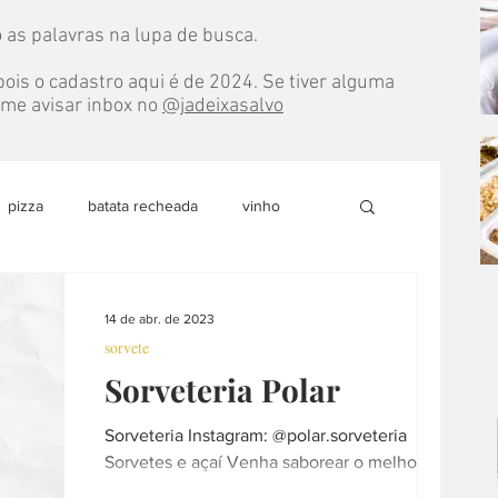
 as palavras na lupa de busca.
ois o cadastro aqui é de 2024. Se tiver alguma
e me avisar inbox no
@jadeixasalvo
pizza
batata recheada
vinho
do
marmita
pão
doce
14 de abr. de 2023
sorvete
Sorveteria Polar
able
sobremesa
loja colaborativa
Sorveteria Instagram: @polar.sorveteria
Sorvetes e açaí Venha saborear o melhor
culinária internacional
árabe
sorvete da região Fabricação própria Feito