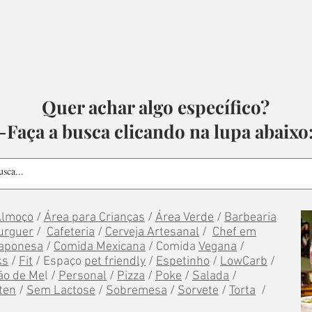
Quer achar algo específico?
-Faça a busca clicando na lupa abaixo
Almoço
/
Área para Crianças
/
Área Verde
/
Barbearia
urguer
/
Cafeteria
/
Cerveja Artesanal
/
Chef em
aponesa
/
Comida Mexicana
/ Comida
Vegana
/
ks
/
Fit
/ Espaço
pet friendly
/
Espetinho
/
LowCarb
/
ão de Me
l /
Personal
/
Pizza
/
Poke
/
Salada
/
ten
/
Sem Lactose
/
Sobremesa
/
Sorvete
/
Torta
/