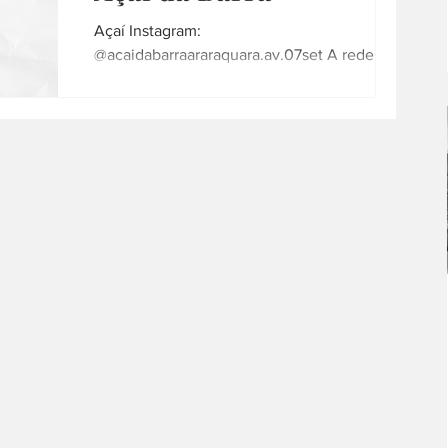
Açaí Instagram:
@acaidabarraararaquara.av.07set A rede mais
saborosa de self-service de açaí e sorvete
Funcionamento: segunda a domingo -...