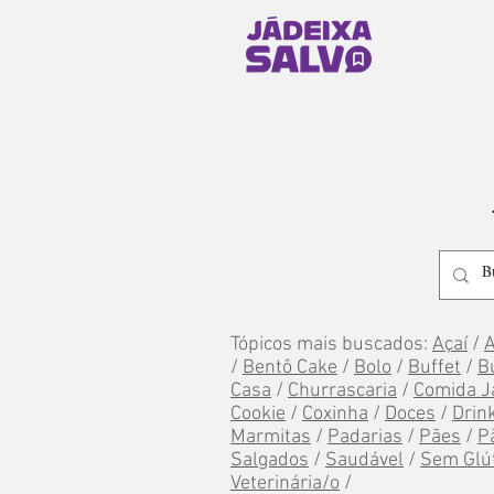
Tópicos mais buscados:
Açaí
/
/
Bentô Cake
/
Bolo
/
Buffet
/
B
Casa
/
Churrascaria
/
Comida J
Cookie
/
Coxinha
/
Doces
/
Drin
Marmitas
/
Padarias
/
Pães
/
P
Salgados
/
Saudável
/
Sem Glú
Veterinária/o
/