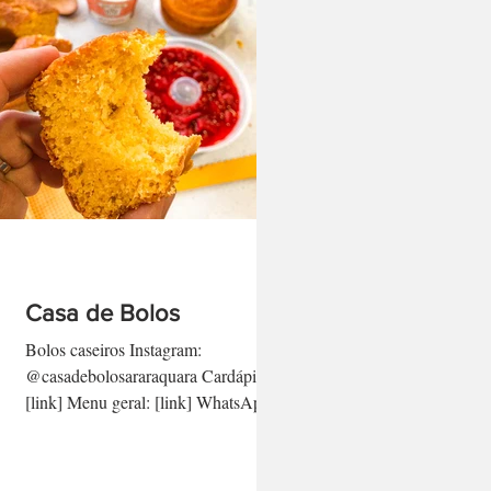
Casa de Bolos
Bolos caseiros Instagram:
@casadebolosararaquara Cardápio:
[link] Menu geral: [link] WhatsApp:
(16) 99619.0678 [link direto aqui]
-...