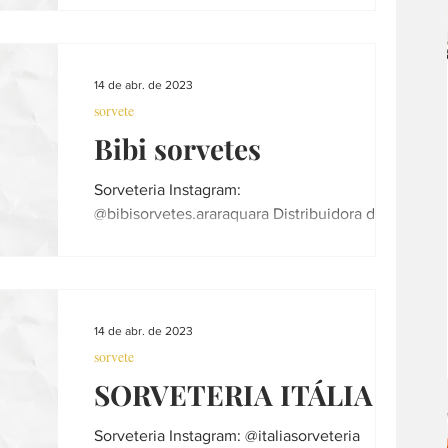
com muito amor...
música
escola
curso
peixaria
14 de abr. de 2023
sorvete
churrasco
decoração
Bibi sorvetes
Sorveteria Instagram:
@bibisorvetes.araraquara Distribuidora de
sorvetes Direto da fábrica atacado e varejo.
Funcionamento: segunda a...
14 de abr. de 2023
sorvete
SORVETERIA ITÁLIA
Sorveteria Instagram: @italiasorveteria