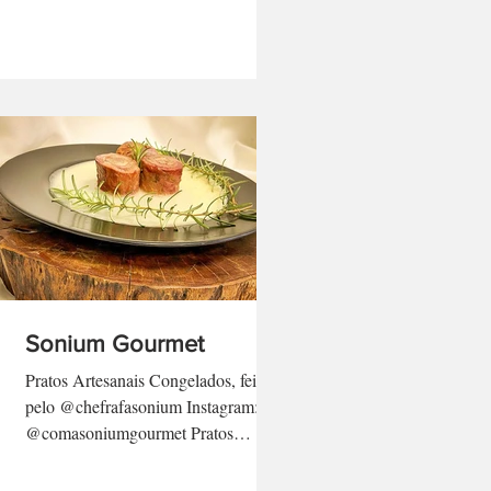
Sonium Gourmet
Pratos Artesanais Congelados, feitos
pelo @chefrafasonium Instagram:
@comasoniumgourmet Pratos
sazonais, marmitas e ótimas opções
em...