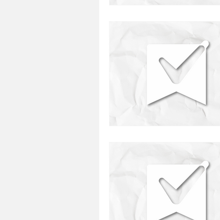
presentes
restaurante
comida japonesa
defumado
saudavel