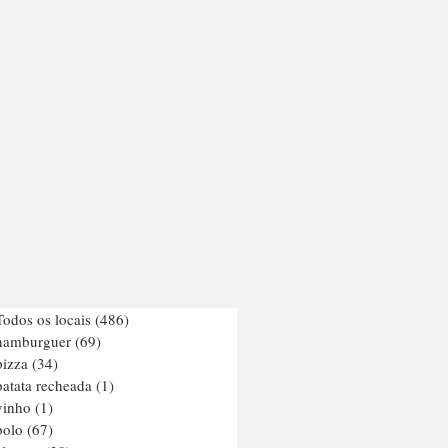
Todos os locais
(486)
486 posts
hamburguer
(69)
69 posts
pizza
(34)
34 posts
batata recheada
(1)
1 post
vinho
(1)
1 post
bolo
(67)
67 posts