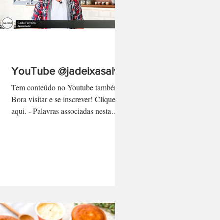
YouTube @jadeixasalvo
Tem conteúdo no Youtube também!
Bora visitar e se inscrever! Clique
aqui. - Palavras associadas nesta
página: cadu ferreira, programa no...