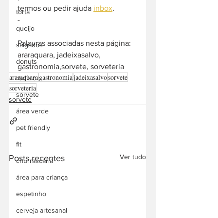
termos ou pedir ajuda 
inbox
. 
torta
-  
queijo
Palavras associadas nesta página: 
salgados
araraquara, jadeixasalvo, 
donuts
gastronomia,sorvete, sorveteria
araraquara
gastronomia
jadeixasalvo
sorvete
rodízio
sorveteria
sorvete
sorvete
área verde
pet friendly
fit
Ver tudo
Posts recentes
churrascaria
área para criança
espetinho
cerveja artesanal