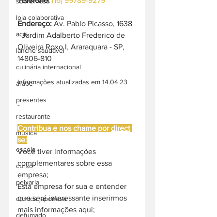
Telefone: 
(16) 99789-9279
sobremesa
loja colaborativa
Endereço:
 Av. Pablo Picasso, 1638 
acai
- Jardim Adalberto Frederico de 
Oliveira Roxo I, Araraquara - SP, 
lanche saudável
14806-810
culinária internacional
Informações atualizadas em 14.04.23
árabe
presentes
-
restaurante
Contribua e nos chame por 
direct
música
se:
escola
Você tiver informações 
complementares sobre essa 
curso
empresa;
peixaria
Esta empresa for sua e entender 
que será interessante inserirmos 
comida japonesa
mais informações aqui;
defumado