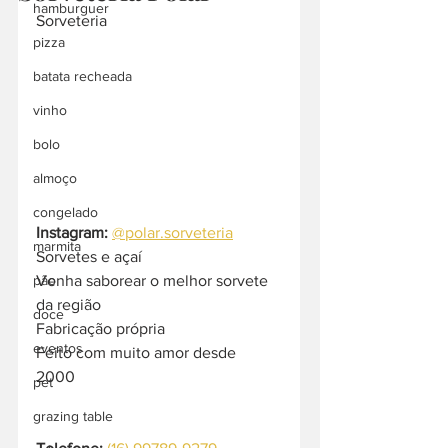
hamburguer
Sorveteria
pizza
batata recheada
vinho
bolo
almoço
congelado
Instagram: 
@polar.sorveteria
marmita
Sorvetes e açaí 
Venha saborear o melhor sorvete 
pão
da região 
doce
Fabricação própria
eventos
Feito com muito amor desde 
2000 
pet
grazing table