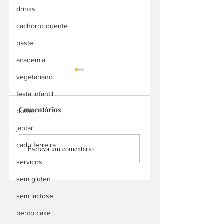
drinks
cachorro quente
pastel
academia
vegetariano
festa infantil
Oggi
Comentários
buffet
jantar
SORVETERIA
cadu ferreira
Escreva um comentário
ITÁLIA
servicos
sem gluten
sem lactose
bento cake