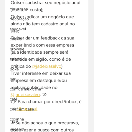
Quiser cadastrar seu negócio aqui 
churrasco
(não tem custo);
Quiser indicar um negócio que 
decoração
ainda não tem cadastro aqui no 
saudavel
site;
Quiser dar um feedback da sua 
cookie
experiência com essa empresa 
brownie
(sua identidade sempre será 
mantida em sigilo, como é de 
salada
prática do 
@jadeixasalvo
);
poke
Tiver interesse em deixar sua 
bar
empresa em destaque e/ou 
realizar publicidade no 
comida mexicana
@jadeixasalvo
. 🤝
café
👉 Para chamar por direct/inbox, é 
só 
clicar aqui
.
chef em casa
coxinha
🔎Se não achou o que procurava, 
vegano
pode fazer a busca com outros 