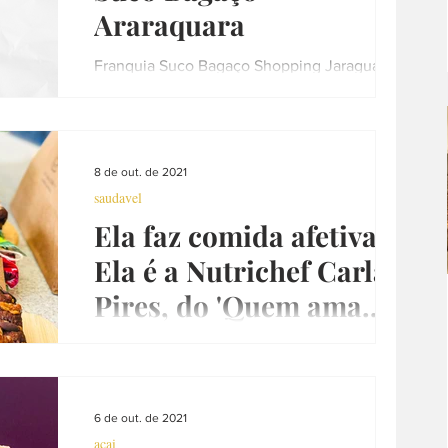
Araraquara
Franquia Suco Bagaço Shopping Jaraguá
Instagram: @sucobagacoararaquara Natural
de Verdade Funcionamento: Segunda a
Domingo - 11hs às 22h...
8 de out. de 2021
saudavel
Ela faz comida afetiva.
Ela é a Nutrichef Carla
Pires, do 'Quem ama
cozinha'
Qualidade está atrelada ao nome do
@quem.ama.cozinha, fato. Ela esteve
presente lá no Insta do @JaDeixaSalvo desde
os primórdios (leia-se...
6 de out. de 2021
acai