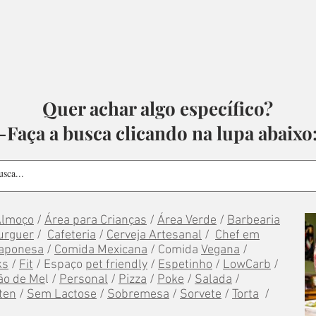
Quer achar algo específico?
-Faça a busca clicando na lupa abaixo
Almoço
/
Área para Crianças
/
Área Verde
/
Barbearia
urguer
/
Cafeteria
/
Cerveja Artesanal
/
Chef em
aponesa
/
Comida Mexicana
/ Comida
Vegana
/
ks
/
Fit
/ Espaço
pet friendly
/
Espetinho
/
LowCarb
/
ão de Me
l /
Personal
/
Pizza
/
Poke
/
Salada
/
ten
/
Sem Lactose
/
Sobremesa
/
Sorvete
/
Torta
/