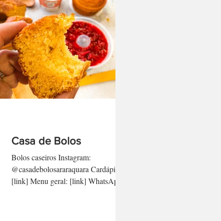
Casa de Bolos
Bolos caseiros Instagram:
@casadebolosararaquara Cardápio:
[link] Menu geral: [link] WhatsApp:
(16) 99619.0678 [link direto aqui]
-...