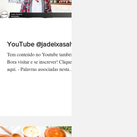
YouTube @jadeixasalvo
Tem conteúdo no Youtube também!
Bora visitar e se inscrever! Clique
aqui. - Palavras associadas nesta
página: cadu ferreira, programa no...