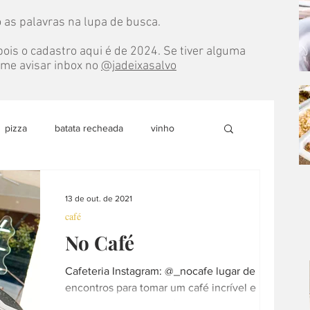
 as palavras na lupa de busca.
ois o cadastro aqui é de 2024. Se tiver alguma
e me avisar inbox no
@jadeixasalvo
pizza
batata recheada
vinho
do
marmita
pão
doce
13 de out. de 2021
café
No Café
able
sobremesa
loja colaborativa
Cafeteria Instagram: @_nocafe lugar de
encontros para tomar um café incrível e
culinária internacional
árabe
comer delicias inigualáveis Funcionamento: