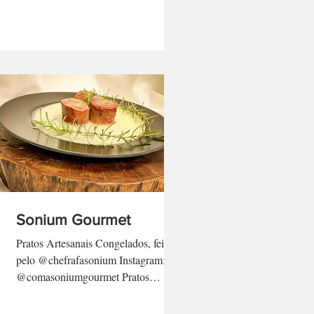
Sonium Gourmet
Pratos Artesanais Congelados, feitos
pelo @chefrafasonium Instagram:
@comasoniumgourmet Pratos
sazonais, marmitas e ótimas opções
em...