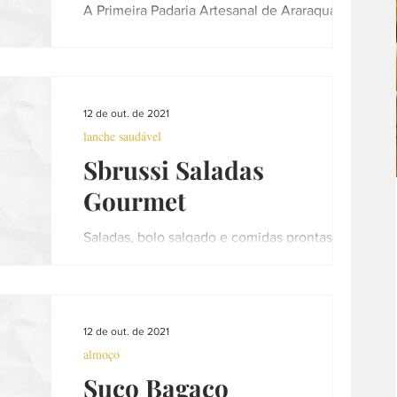
A Primeira Padaria Artesanal de Araraquara
Funcionamento: Ter. à Sex. 8 às 19h / Sáb. 8
às 13h...
12 de out. de 2021
lanche saudável
Sbrussi Saladas
Gourmet
Saladas, bolo salgado e comidas prontas.
Instagram: @sbrussisaladasgourmet
Praticidade e Qualidade Funcionamento:
Terça a Sexta- 10hs às...
12 de out. de 2021
almoço
Suco Bagaço