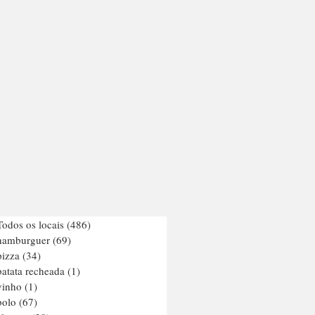
Todos os locais
(486)
486 posts
hamburguer
(69)
69 posts
pizza
(34)
34 posts
batata recheada
(1)
1 post
vinho
(1)
1 post
bolo
(67)
67 posts