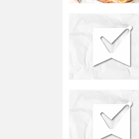
presentes
restaurante
comida japonesa
defumado
saudavel