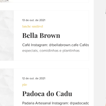
terça a sábado...
música
escola
curso
peixaria
13 de out. de 2021
lanche saudável
churrasco
decoração
Bella Brown
Café Instagram: @bellabrown.cafe Cafés
especiais, comidinhas e plantinhas
Funcionamento: Segunda à Sexta 8 às 21h /
Sábados, domingos e...
12 de out. de 2021
pão
Padoca do Cadu
Padaria Artesanal Instagram: @padocadocadu