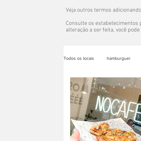
Veja outros termos adicionando
Consulte os estabelecimentos p
alteração a ser feita, você pod
Todos os locais
hamburguer
bolo
almoço
congela
eventos
pet
grazing t
acai
lanche saudável