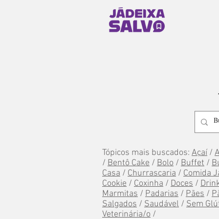
Tópicos mais buscados:
Açaí
/
/
Bentô Cake
/
Bolo
/
Buffet
/
B
Casa
/
Churrascaria
/
Comida J
Cookie
/
Coxinha
/
Doces
/
Drin
Marmitas
/
Padarias
/
Pães
/
P
Salgados
/
Saudável
/
Sem Glú
Veterinária/o
/