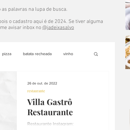
 as palavras na lupa de busca.
ois o cadastro aqui é de 2024. Se tiver alguma
e me avisar inbox no
@jadeixasalvo
pizza
batata recheada
vinho
do
marmita
pão
doce
26 de out. de 2022
restaurante
Villa Gastrô
able
sobremesa
loja colaborativa
Restaurante
culinária internacional
árabe
Restaurante Instagram: