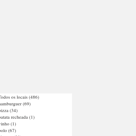
Todos os locais
(486)
486 posts
hamburguer
(69)
69 posts
pizza
(34)
34 posts
batata recheada
(1)
1 post
vinho
(1)
1 post
bolo
(67)
67 posts