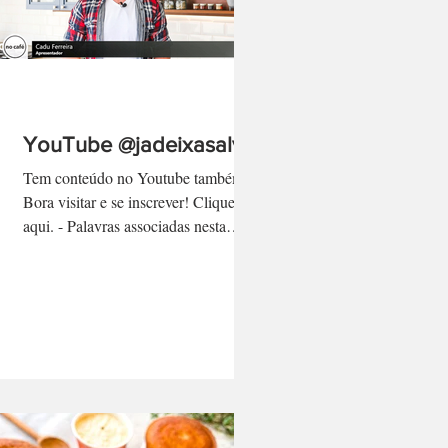
YouTube @jadeixasalvo
Tem conteúdo no Youtube também!
Bora visitar e se inscrever! Clique
aqui. - Palavras associadas nesta
página: cadu ferreira, programa no...