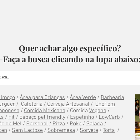
Quer achar algo específico?
-Faça a busca clicando na lupa abaixo
Almoço
/
Área para Crianças
/
Área Verde
/
Barbearia
urguer
/
Cafeteria
/
Cerveja Artesanal
/
Chef em
aponesa
/
Comida Mexicana
/ Comida
Vegana
/
ks
/
Fit
/ Espaço
pet friendly
/
Espetinho
/
LowCarb
/
ão de Me
l /
Personal
/
Pizza
/
Poke
/
Salada
/
ten
/
Sem Lactose
/
Sobremesa
/
Sorvete
/
Torta
/