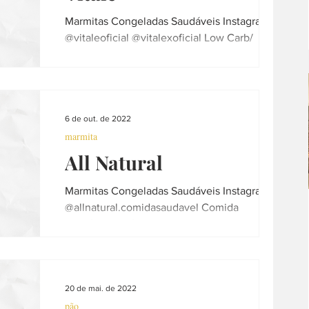
Marmitas Congeladas Saudáveis Instagram:
@vitaleoficial @vitalexoficial Low Carb/
Fitness/ Veggie - congelados Priorizamos
orgânicos...
6 de out. de 2022
marmita
All Natural
Marmitas Congeladas Saudáveis Instagram:
@allnatural.comidasaudavel Comida
saudável e prática para o seu dia Caldos
naturais Marmitas...
20 de mai. de 2022
pão