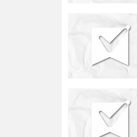
presentes
restaurante
comida japonesa
defumado
saudavel