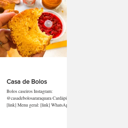
Casa de Bolos
Bolos caseiros Instagram:
@casadebolosararaquara Cardápio:
[link] Menu geral: [link] WhatsApp:
(16) 99619.0678 [link direto aqui]
-...