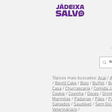
Tópicos mais buscados:
Açaí
/
/
Bentô Cake
/
Bolo
/
Buffet
/
B
Casa
/
Churrascaria
/
Comida J
Cookie
/
Coxinha
/
Doces
/
Drin
Marmitas
/
Padarias
/
Pães
/
P
Salgados
/
Saudável
/
Sem Glú
Veterinária/o
/