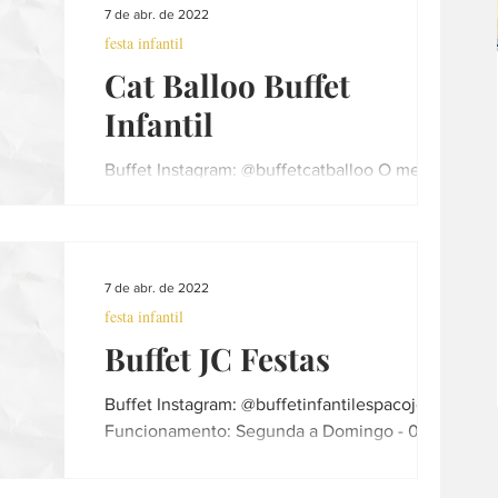
7 de abr. de 2022
festa infantil
Cat Balloo Buffet
Infantil
Buffet Instagram: @buffetcatballoo O melhor
e mais animado BUFFET INFANTIL de
Araraquara! Desde 1999. Funcionamento:
Terça a Sexta-Feira...
7 de abr. de 2022
festa infantil
Buffet JC Festas
Buffet Instagram: @buffetinfantilespacojc
Funcionamento: Segunda a Domingo - 08hs
às 01h Telefone: (16) 3337-8338 - (16)
997610724...