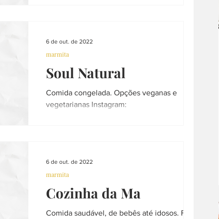
@villagastrorestaurante Culinária de sabores
especiais. Saladas montadas e servidas do
seu jeito. Buffet de pratos...
música
escola
curso
peixaria
6 de out. de 2022
marmita
churrasco
decoração
Soul Natural
Comida congelada. Opções veganas e
vegetarianas Instagram:
@soulmarmitascongeladas Te ajudo a ter
uma alimentação saudável, nutritiva e...
6 de out. de 2022
marmita
Cozinha da Ma
Comida saudável, de bebês até idosos. Fit,