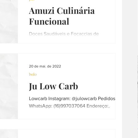
Amuzi Culinária
Funcional
Doces Saudáveis e Focaccias de
Fermentação Longa e Natural Instagram:
@amuzi.culinariafuncional Pães e Focaccias
de Fermentação Longa e...
20 de mai. de 2022
bolo
Ju Low Carb
Lowcarb Instagram: @julowcarb Pedidos pelo
WhatsApp: (16)997037064 Endereço:,
Araraquara - SP Informações atualizadas em
01.04.23 -...