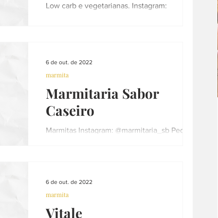
Low carb e vegetarianas. Instagram:
@cozinha.ma Marcela Sedenho, nutricionista
Faça sua...
6 de out. de 2022
marmita
Marmitaria Sabor
Caseiro
Marmitas Instagram: @marmitaria_sb Pedidos
pelo WhatsApp: (16) 997339893 Informações
atualizadas em 01.04.23 - Contribua e nos
chame por...
6 de out. de 2022
marmita
Vitale