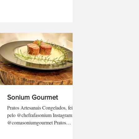
Sonium Gourmet
Pratos Artesanais Congelados, feitos
pelo @chefrafasonium Instagram:
@comasoniumgourmet Pratos
sazonais, marmitas e ótimas opções
em...