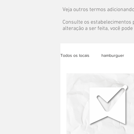
Veja outros termos adicionando
Consulte os estabelecimentos p
alteração a ser feita, você pod
Todos os locais
hamburguer
bolo
almoço
congela
eventos
pet
grazing t
acai
lanche saudável