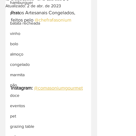
hamburguer
Atualizado:
2 de abr. de 2023
Pratos Artesanais Congelados, 
pizza
feitos pelo 
@chefrafasonium
batata recheada
vinho
bolo
almoço
congelado
marmita
pão
Instagram:
@comasoniumgourmet
doce
eventos
pet
grazing table