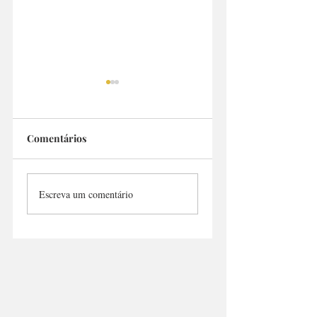
Comentários
Sr. Botequim
Dona Augusta
Escreva um comentário