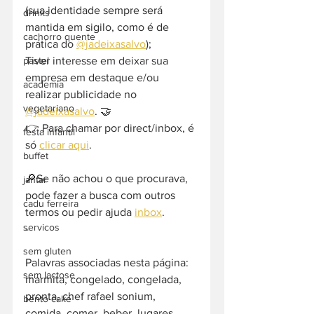
(sua identidade sempre será 
drinks
mantida em sigilo, como é de 
cachorro quente
prática do 
@jadeixasalvo
);
pastel
Tiver interesse em deixar sua 
empresa em destaque e/ou 
academia
realizar publicidade no 
vegetariano
@jadeixasalvo
. 🤝
👉 Para chamar por direct/inbox, é 
festa infantil
só 
clicar aqui
.
buffet
🔎Se não achou o que procurava, 
jantar
pode fazer a busca com outros 
cadu ferreira
termos ou pedir ajuda 
inbox
. 
servicos
-  
sem gluten
Palavras associadas nesta página: 
sem lactose
marmita, congelado, congelada, 
pronta, chef rafael sonium, 
bento cake
comida, comer, beber, lugares, 