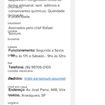
forma artesanal, sem  aditivos e 
churrasco
conservantes químicos. Qualidade 
decoração
e praticidade. 
saudavel
Assinados pelo chef Rafael 
cookie
Sonium.
brownie
salada
Funcionamento:
 Segunda a Sexta 
poke
- 14hs às 17h e Sábado - 9hs às 12hs
bar
Telefone:
 (16) 99706-0105
comida mexicana
Pedidos:
linktr.ee/sonium.gourmet
café
chef em casa
Endereço: 
Av José Parisi, 448, Vila 
coxinha
Velosa, Araraquara, SP
vegano