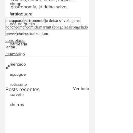
chopp
gastronomia, já deixa salvo, 
farofa
araraquara
araraquara
gastronomia
já deixa salvo
lugares
pão de queijo
beber
comer
comida
marmita
congelada
congelado
pronta
chef rafael sonium
conservas
congelado
barbearia
jantar
marmita
empório
mercado
açougue
rotisserie
Ver tudo
Posts recentes
sorvete
churros