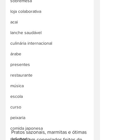
sobremesa
loja colaborativa
acai
lanche saudável
culinária internacional
árabe
presentes
restaurante
música
escola
curso
peixaria
comida japonesa
Pratos sazonais, marmitas e ótimas 
defumado
opções em congelados feitos de 