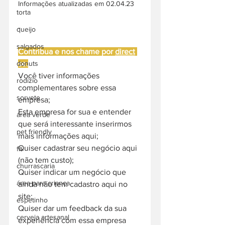
Informações atualizadas em 02.04.23
torta
-
queijo
salgados
Contribua e nos chame por 
direct
donuts
se:
Você tiver informações 
rodízio
complementares sobre essa 
sorvete
empresa;
Esta empresa for sua e entender 
área verde
que será interessante inserirmos 
pet friendly
mais informações aqui;
Quiser cadastrar seu negócio aqui 
fit
(não tem custo);
churrascaria
Quiser indicar um negócio que 
área para criança
ainda não tem cadastro aqui no 
site;
espetinho
Quiser dar um feedback da sua 
cerveja artesanal
experiência com essa empresa 