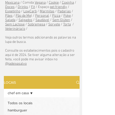
Mexicana
/ Comida
Vegana
/
Cookie
/
Coxinha
/
Doces
/
Drinks
/
Fit
/ Espaço
pet friendly
/
Espetinho
/
LowCarb
/
Marmitas
/
Padarias
/
Pães
/
Pão de Me
l /
Personal
/
Pizza
/
Poke
/
Salada
/
Salgados
/
Saudável
/
Sem Glúten
/
Sem Lactose
/
Sobremesa
/
Sorvete
/
Torta
/
Veterinária/o
/
Veja outros termos adicionando as palavras na
lupa de busca.
Consulte os estabelecimentos pois o cadastro
aqui é de 2024. Se tiver alguma alteração a ser
feita, você pode me avisar inbox no
@jadeixasalvo
LOCAIS
chef em casa
Todos os locais
hamburguer