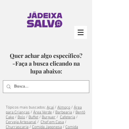
Quer achar algo específico?
-Faça a busca clicando na
lupa abaixo:
Tópicos mais buscados:
Açaí
/
Almoço
/
Área
para Crianças
/
Área Verde
/
Barbearia
/
Bentô
Cake
/
Bolo
/
Buffet
/
Burguer
/
Cafeteria
/
Cerveja Artesanal
/
Chef em Casa
/
Churrascaria
/
Comida Japonesa
/
Comida