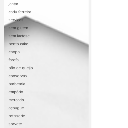
jantar
cadu ferreira
servicos
sem gluten
sem lactose
bento cake
chopp
farofa
pão de queijo
conservas
barbearia
empório
mercado
açougue
rotisserie
sorvete