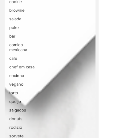
cookie
brownie
salada
poke
bar
comida
mexicana
café
chef em casa
coxinha
vegano
torta
queijo
salgados
donuts
rodízio
sorvete