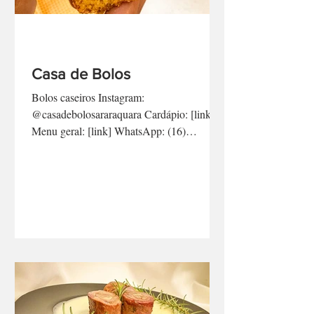
Casa de Bolos
Bolos caseiros Instagram:
@casadebolosararaquara Cardápio: [link]
Menu geral: [link] WhatsApp: (16)
99619.0678 [link direto aqui] -...