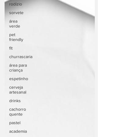
rodízio
sorvete
área
verde
pet
friendly
fit
churrascaria
área para
criança
espetinho
cerveja
artesanal
drinks
cachorro
quente
pastel
academia