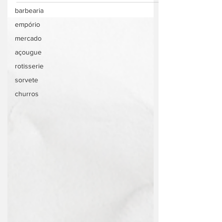
SP Pedido via...
barbearia
empório
mercado
açougue
rotisserie
sorvete
churros