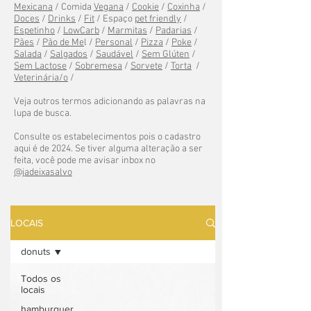
Mexicana
/ Comida
Vegana
/
Cookie
/
Coxinha
/
Doces
/
Drinks
/
Fit
/ Espaço
pet friendly
/
Espetinho
/
LowCarb
/
Marmitas
/
Padarias
/
Pães
/
Pão de Me
l /
Personal
/
Pizza
/
Poke
/
Salada
/
Salgados
/
Saudável
/
Sem Glúten
/
Sem Lactose
/
Sobremesa
/
Sorvete
/
Torta
/
Veterinária/o
/
Veja outros termos adicionando as palavras na
lupa de busca.
Consulte os estabelecimentos pois o cadastro
aqui é de 2024. Se tiver alguma alteração a ser
feita, você pode me avisar inbox no
@jadeixasalvo
LOCAIS
donuts
Todos os
locais
hamburguer