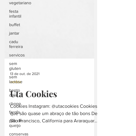
vegetariano
festa
infantil
buffet
jantar
cadu
ferreira
servicos
sem
gluten
sem
lactose
13 de out. de 2021
cookie
bento
cake
Uta Cookies
chopp
farofa
Cookies Instagram: @utacookies Cookies
pão de
que são quase um abraço de tão bons De
queijo
São Francisco, California para Araraquara,
conservas