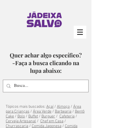
Quer achar algo específico?
-Faça a busca clicando na
lupa abaixo:
Tópicos mais buscados:
Açaí
/
Almoço
/
Área
para Crianças
/
Área Verde
/
Barbearia
/
Bentô
Cake
/
Bolo
/
Buffet
/
Burguer
/
Cafeteria
/
Cerveja Artesanal
/
Chef em Casa
/
Churrascaria
/
Comida Japonesa
/
Comida