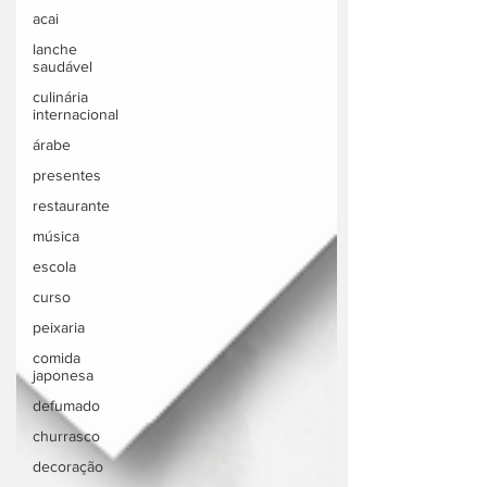
acai
lanche
saudável
culinária
internacional
árabe
presentes
restaurante
música
escola
curso
peixaria
comida
japonesa
defumado
churrasco
decoração