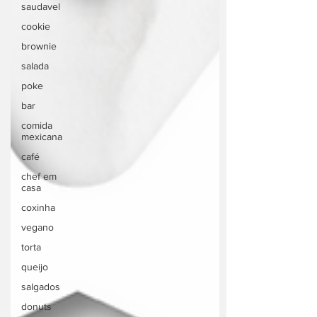
saudavel
cookie
brownie
salada
poke
bar
comida
mexicana
café
chef em
casa
coxinha
vegano
torta
queijo
salgados
donuts