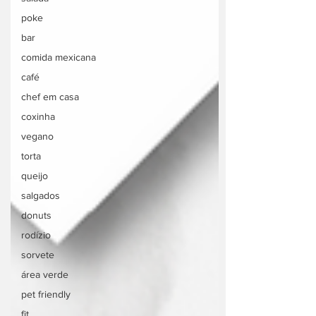
poke
bar
comida mexicana
café
chef em casa
coxinha
vegano
torta
queijo
salgados
donuts
rodízio
sorvete
área verde
pet friendly
fit