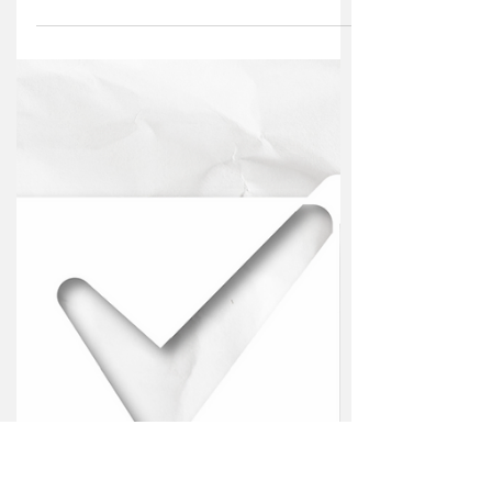
Buffet Elegance
Buffet Instagram:
@buffeteleganceararaquara
Funcionamento: Segunda - 7hs às 18h,
Terça a Sexta - 7hs às 20h e Sábado 7hs
às 13h Telefone:...