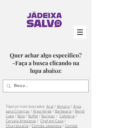
Quer achar algo específico?
-Faça a busca clicando na
lupa abaixo:
Tópicos mais buscados:
Açaí
/
Almoço
/
Área
para Crianças
/
Área Verde
/
Barbearia
/
Bentô
Cake
/
Bolo
/
Buffet
/
Burguer
/
Cafeteria
/
Cerveja Artesanal
/
Chef em Casa
/
Churrascaria
/
Comida Japonesa
/
Comida