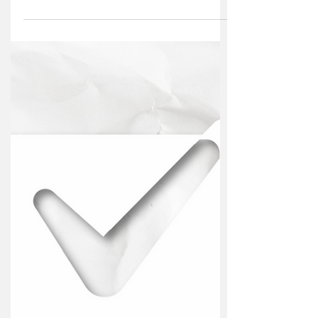
Buffet Maná
Lanchonete Instagram:
@araraquarabuffetmana → Buffet
completo → Marmitaria → Espetinhos e
muito + Da nossa família para a sua
família...