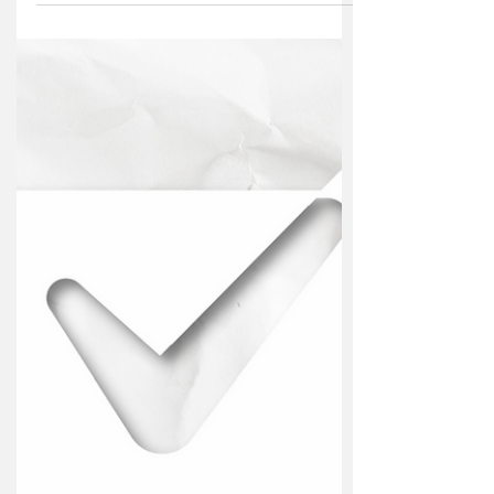
@unique_hall_araraquara Espaço
moderno e atraente que dispõe de uma
infraestrutura completa para recepcionar...