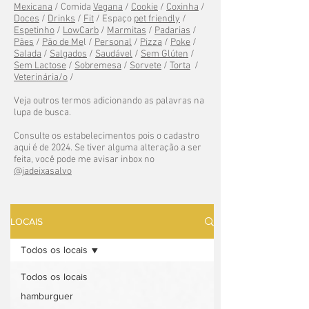
Mexicana
/ Comida
Vegana
/
Cookie
/
Coxinha
/
Doces
/
Drinks
/
Fit
/ Espaço
pet friendly
/
Espetinho
/
LowCarb
/
Marmitas
/
Padarias
/
Pães
/
Pão de Me
l /
Personal
/
Pizza
/
Poke
/
Salada
/
Salgados
/
Saudável
/
Sem Glúten
/
Sem Lactose
/
Sobremesa
/
Sorvete
/
Torta
/
Veterinária/o
/
Veja outros termos adicionando as palavras na
lupa de busca.
Consulte os estabelecimentos pois o cadastro
aqui é de 2024. Se tiver alguma alteração a ser
feita, você pode me avisar inbox no
@jadeixasalvo
LOCAIS
Todos os locais
Todos os locais
hamburguer