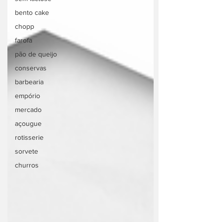
bento cake
chopp
farofa
pão de queijo
conservas
barbearia
empório
mercado
açougue
rotisserie
sorvete
churros