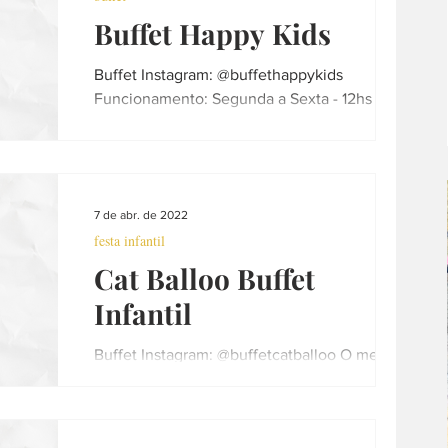
Buffet Happy Kids
Buffet Instagram: @buffethappykids
Funcionamento: Segunda a Sexta - 12hs às
17h e Sábado - 9hs às 12:30h Telefone: (16)
3397-5924 - (16)...
7 de abr. de 2022
festa infantil
Cat Balloo Buffet
Infantil
Buffet Instagram: @buffetcatballoo O melhor
e mais animado BUFFET INFANTIL de
Araraquara! Desde 1999. Funcionamento:
Terça a Sexta-Feira...