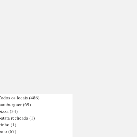
Todos os locais
(486)
486 posts
hamburguer
(69)
69 posts
pizza
(34)
34 posts
batata recheada
(1)
1 post
vinho
(1)
1 post
bolo
(67)
67 posts