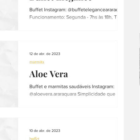
Buffet Instagram: @buffeteleganceararaquara
Funcionamento: Segunda - 7hs às 18h, Terça
a Sexta - 7hs às 20h e Sábado 7hs às 13h
Telefone:...
12 de abr. de 2023
marmita
Aloe Vera
Buffet e marmitas saudáveis Instagram:
@aloevera.araraquara Simplicidade que
Surpreende!!! Pedidos por
encomenda/Agendamentos: ️ 16...
10 de abr. de 2023
buffet