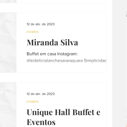
música
escola
curso
peixaria
12 de abr. de 2023
eventos
churrasco
decoração
Miranda Silva
Buffet em casa Instagram:
@kidelicialanchesararaquara Simplicidade
que Surpreende!!! Telefone: 16 988241530 /
33393239 Endereço: ...
12 de abr. de 2023
eventos
Unique Hall Buffet e
Eventos