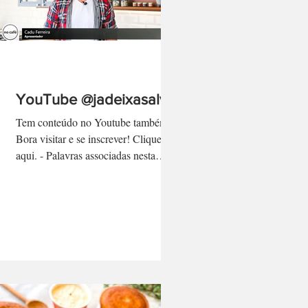
YouTube @jadeixasalvo
Tem conteúdo no Youtube também!
Bora visitar e se inscrever! Clique
aqui. - Palavras associadas nesta
página: cadu ferreira, programa no...