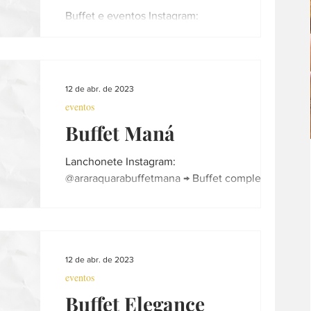
Buffet e eventos Instagram:
@unique_hall_araraquara Espaço moderno e
atraente que dispõe de uma infraestrutura
completa para recepcionar...
12 de abr. de 2023
eventos
Buffet Maná
Lanchonete Instagram:
@araraquarabuffetmana → Buffet completo →
Marmitaria → Espetinhos e muito + Da nossa
família para a sua família...
12 de abr. de 2023
eventos
Buffet Elegance