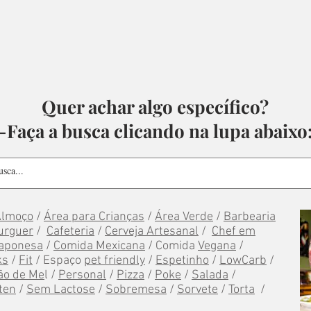
Quer achar algo específico?
-Faça a busca clicando na lupa abaixo
Almoço
/
Área para Crianças
/
Área Verde
/
Barbearia
urguer
/
Cafeteria
/
Cerveja Artesanal
/
Chef em
aponesa
/
Comida Mexicana
/ Comida
Vegana
/
ks
/
Fit
/ Espaço
pet friendly
/
Espetinho
/
LowCarb
/
ão de Me
l /
Personal
/
Pizza
/
Poke
/
Salada
/
ten
/
Sem Lactose
/
Sobremesa
/
Sorvete
/
Torta
/