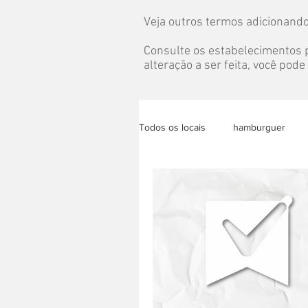
Veja outros termos adicionando
Consulte os estabelecimentos p
alteração a ser feita, você pod
Todos os locais
hamburguer
bolo
almoço
congela
eventos
pet
grazing t
acai
lanche saudável