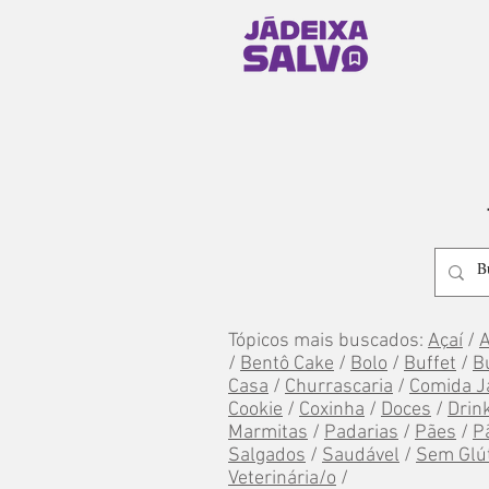
Tópicos mais buscados:
Açaí
/
/
Bentô Cake
/
Bolo
/
Buffet
/
B
Casa
/
Churrascaria
/
Comida J
Cookie
/
Coxinha
/
Doces
/
Drin
Marmitas
/
Padarias
/
Pães
/
P
Salgados
/
Saudável
/
Sem Glú
Veterinária/o
/