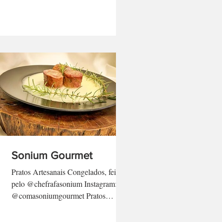
Sonium Gourmet
Pratos Artesanais Congelados, feitos
pelo @chefrafasonium Instagram:
@comasoniumgourmet Pratos
sazonais, marmitas e ótimas opções
em...