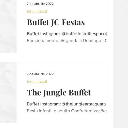
7 de abr. de 2022
festa infantil
Buffet JC Festas
Buffet Instagram: @buffetinfantilespacojc
Funcionamento: Segunda a Domingo - 08hs
às 01h Telefone: (16) 3337-8338 - (16)
997610724...
7 de abr. de 2022
festa infantil
The Jungle Buffet
Buffet Instagram: @thejungleararaquara
Festa infantil e adulto Confraternizações
Formaturas infantis Funcionamento: Terça a
Sexta - 9hs...