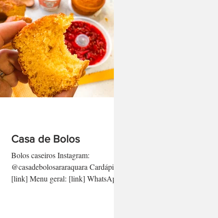
Casa de Bolos
Bolos caseiros Instagram:
@casadebolosararaquara Cardápio:
[link] Menu geral: [link] WhatsApp:
(16) 99619.0678 [link direto aqui]
-...