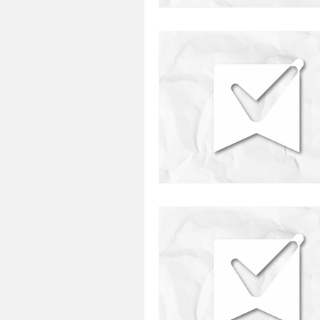
presentes
restaurante
comida japonesa
defumado
saudavel