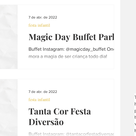
7 de abr. de 2022
festa infantil
Magic Day Buffet Park
Buffet Instagram: @magicday_buffet Onde
mora a magia de ser criança todo dia!
Funcionamento: Segunda a Sexta das 13h as
18h e Sábado das...
7 de abr. de 2022
festa infantil
Tanta Cor Festa
Diversão
Buffet Instagram: @tantacorfestadiversao