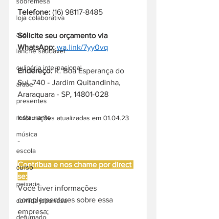
sobremesa
Telefone:
 (16) 98117-8485
loja colaborativa
acai
Solicite seu orçamento via 
WhatsApp:
wa.link/7yy0vq
lanche saudável
culinária internacional
Endereço: 
R. Boa Esperança do 
Sul, 740 - Jardim Quitandinha, 
árabe
Araraquara - SP, 14801-028
presentes
restaurante
Informações atualizadas em 01.04.23
música
-
escola
Contribua e nos chame por 
direct
curso
se:
peixaria
Você tiver informações 
complementares sobre essa 
comida japonesa
empresa;
defumado