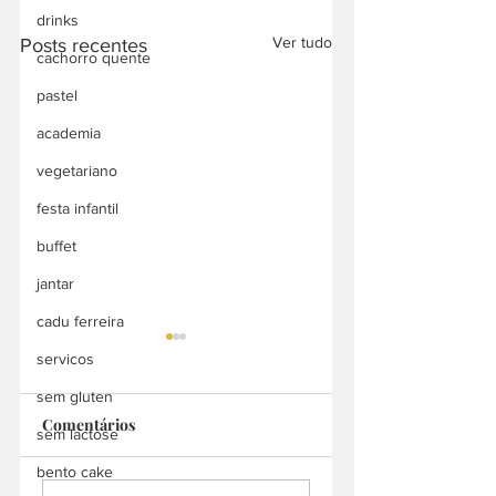
drinks
Ver tudo
Posts recentes
cachorro quente
pastel
academia
vegetariano
festa infantil
buffet
jantar
cadu ferreira
servicos
sem gluten
Comentários
sem lactose
Miranda Silva
bento cake
Unique Hall Buffet