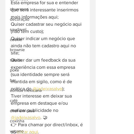
Esta empresa for sua e entender 
churrasco
que será interessante inserirmos 
mais informações aqui;
decoração
Quiser cadastrar seu negócio aqui 
saudavel
(não tem custo);
Quiser indicar um negócio que 
cookie
ainda não tem cadastro aqui no 
brownie
site;
Quiser dar um feedback da sua 
salada
experiência com essa empresa 
poke
(sua identidade sempre será 
bar
mantida em sigilo, como é de 
prática do 
@jadeixasalvo
);
comida mexicana
Tiver interesse em deixar sua 
café
empresa em destaque e/ou 
realizar publicidade no 
chef em casa
@jadeixasalvo
. 🤝
coxinha
👉 Para chamar por direct/inbox, é 
vegano
só 
clicar aqui
.