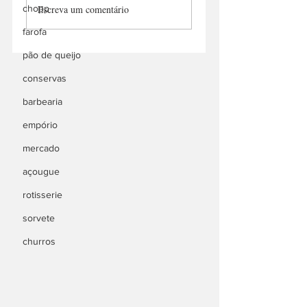
chopp
Escreva um comentário
Eventos
farofa
pão de queijo
conservas
barbearia
empório
mercado
açougue
rotisserie
sorvete
churros