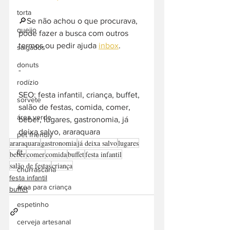
torta
🔎Se não achou o que procurava, 
queijo
pode fazer a busca com outros 
termos ou pedir ajuda 
inbox
. 
salgados
donuts
-  
rodízio
SEO: festa infantil, criança, buffet, 
sorvete
salão de festas, comida, comer, 
área verde
beber, lugares, gastronomia, já 
deixa salvo, araraquara
pet friendly
araraquara
gastronomia
já deixa salvo
lugares
fit
beber
comer
comida
buffet
festa infantil
salão de festas
criança
churrascaria
festa infantil
área para criança
buffet
espetinho
cerveja artesanal