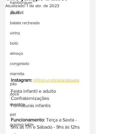
hamburguer
Atualizado:
1 de abr. de 2023
Buffet 
pizza
batata recheada
vinho
bolo
almoço
congelado
marmita
Instagram:
@thejungleararaquara
pão
Festa infantil e adulto
doce
Confraternizações
eventos
Formaturas infantis
pet
Funcionamento:
 Terça a Sexta - 
grazing table
9hs às 17h e Sábado - 9hs às 12hs