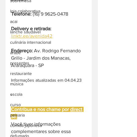
sobremesa
loja colaborativa
Telefone:
 (16) 9 9625-0478
acai
Delivery e retirada:
lanche saudável
linktr.ee/avenida42
culinária internacional
Endereço: 
Av. Rodrigo Fernando 
árabe
Grillo - Jardim dos Manacas, 
presentes
Araraquara - SP
restaurante
Informações atualizadas em 04.04.23
música
escola
-
curso
Contribua e nos chame por 
direct
peixaria
se:
Você tiver informações 
comida japonesa
complementares sobre essa 
defumado