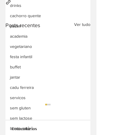
drinks
cachorro quente
Ver tudo
Posts recentes
pastel
academia
vegetariano
festa infantil
buffet
jantar
cadu ferreira
servicos
sem gluten
sem lactose
Comentários
bento cake