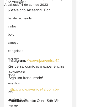
hamburguer
Atualizado:
4 de abr. de 2023
Cervejaria Artesanal. Bar
pizza
batata recheada
vinho
bolo
almoço
congelado
marmita
Instagram:
@cervejaavenida42
Cervejas, comidas e experiências 
pão
extremas!
doce
Seja um franqueado!
eventos
http://www.avenida42.com.br/
pet
grazing table
Funcionamento:
 Qua - Sáb 18h - 
23:30h  