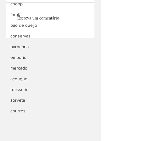
Santa Rita Bar
chopp
Aire Libre Choripan
farofa
Escreva um comentário
Bar
pão de queijo
conservas
barbearia
empório
mercado
açougue
rotisserie
sorvete
churros