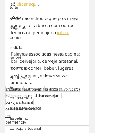
só 
clicar aqui
.
torta
queijo
🔎Se não achou o que procurava, 
pode fazer a busca com outros 
salgados
termos ou pedir ajuda 
inbox
. 
donuts
-  
rodízio
Palavras associadas nesta página: 
sorvete
bar, cervejaria, cerveja artesanal, 
área verde
comida, comer, beber, lugares, 
gastronomia, já deixa salvo, 
pet friendly
araraquara
fit
araraquara
gastronomia
já deixa salvo
lugares
beber
comer
comida
bar
cervejaria
churrascaria
cerveja artesanal
área para criança
cerveja artesanal
bar
espetinho
pet friendly
cerveja artesanal