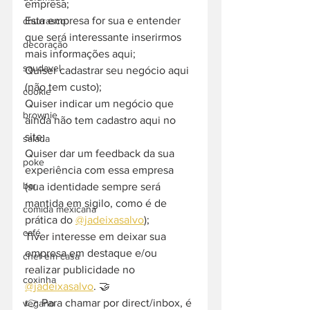
empresa;
Esta empresa for sua e entender 
churrasco
que será interessante inserirmos 
decoração
mais informações aqui;
saudavel
Quiser cadastrar seu negócio aqui 
(não tem custo);
cookie
Quiser indicar um negócio que 
brownie
ainda não tem cadastro aqui no 
site;
salada
Quiser dar um feedback da sua 
poke
experiência com essa empresa 
bar
(sua identidade sempre será 
mantida em sigilo, como é de 
comida mexicana
prática do 
@jadeixasalvo
);
café
Tiver interesse em deixar sua 
empresa em destaque e/ou 
chef em casa
realizar publicidade no 
coxinha
@jadeixasalvo
. 🤝
👉 Para chamar por direct/inbox, é 
vegano