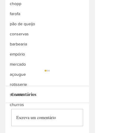
chopp
farofa
pão de queijo
conservas
barbearia
empório
mercado
açougue
rotisserie
Comentários
sorvete
Comida Fitness
churros
Cozinha da Terra
Escreva um comentário