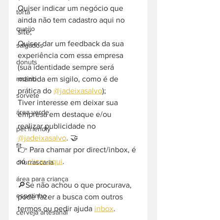
Quiser indicar um negócio que 
torta
ainda não tem cadastro aqui no 
queijo
site;
Quiser dar um feedback da sua 
salgados
experiência com essa empresa 
donuts
(sua identidade sempre será 
mantida em sigilo, como é de 
rodízio
prática do 
@jadeixasalvo
);
sorvete
Tiver interesse em deixar sua 
área verde
empresa em destaque e/ou 
realizar publicidade no 
pet friendly
@jadeixasalvo
. 🤝
fit
👉 Para chamar por direct/inbox, é 
só 
clicar aqui
.
churrascaria
área para criança
🔎Se não achou o que procurava, 
espetinho
pode fazer a busca com outros 
termos ou pedir ajuda 
inbox
. 
cerveja artesanal