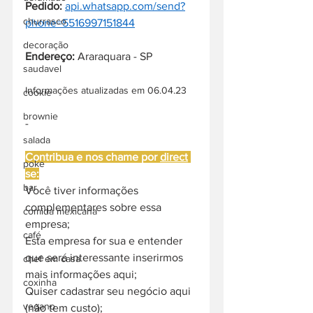
Pedido:
api.whatsapp.com/send?
churrasco
phone=5516997151844
decoração
Endereço: 
Araraquara - SP
saudavel
Informações atualizadas em 06.04.23
cookie
brownie
-
salada
Contribua e nos chame por 
direct
poke
se:
bar
Você tiver informações 
complementares sobre essa 
comida mexicana
empresa;
café
Esta empresa for sua e entender 
que será interessante inserirmos 
chef em casa
mais informações aqui;
coxinha
Quiser cadastrar seu negócio aqui 
vegano
(não tem custo);