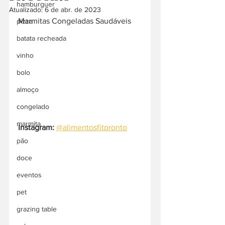
hamburguer
Atualizado:
6 de abr. de 2023
Marmitas Congeladas Saudáveis
pizza
batata recheada
vinho
bolo
almoço
congelado
marmita
Instagram:
@alimentosfitpronto
pão
doce
eventos
pet
grazing table