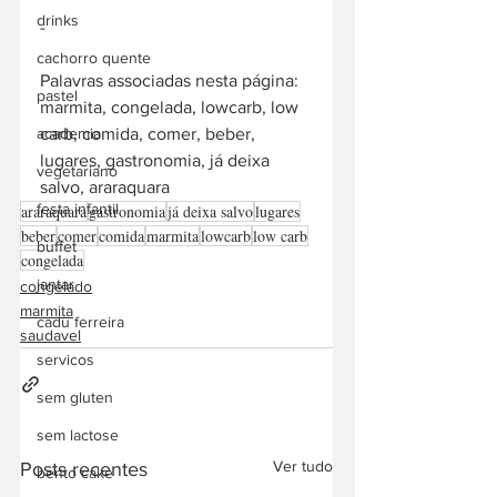
drinks
-  
cachorro quente
Palavras associadas nesta página: 
pastel
marmita, congelada, lowcarb, low 
carb, comida, comer, beber, 
academia
lugares, gastronomia, já deixa 
vegetariano
salvo, araraquara
festa infantil
araraquara
gastronomia
já deixa salvo
lugares
beber
comer
comida
marmita
lowcarb
low carb
buffet
congelada
jantar
congelado
marmita
cadu ferreira
saudavel
servicos
sem gluten
sem lactose
Ver tudo
Posts recentes
bento cake