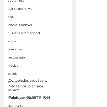
sobremesa
loja colaborativa
acai
lanche saudável
culinária internacional
árabe
presentes
restaurante
música
escola
Congelados saudáveis;
curso
Não temos loja física.
peixaria
Telefone:
 (16) 99715-1844
comida japonesa
defumado