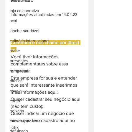
14800-000
sobremesa
loja colaborativa
Informações atualizadas em 14.04.23
acai
-
lanche saudável
culinária internacional
Contribua e nos chame por 
direct
se:
árabe
Você tiver informações 
presentes
complementares sobre essa 
empresa;
restaurante
Esta empresa for sua e entender 
música
que será interessante inserirmos 
escola
mais informações aqui;
Quiser cadastrar seu negócio aqui 
curso
(não tem custo);
peixaria
Quiser indicar um negócio que 
ainda não tem cadastro aqui no 
comida japonesa
site;
defumado