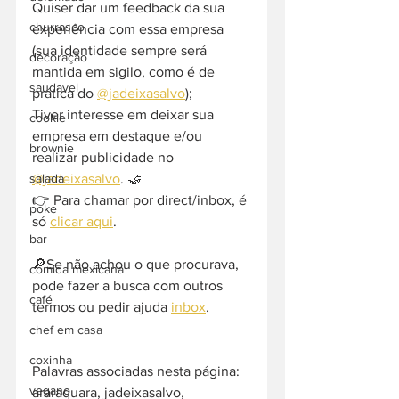
Quiser dar um feedback da sua 
churrasco
experiência com essa empresa 
(sua identidade sempre será 
decoração
mantida em sigilo, como é de 
saudavel
prática do 
@jadeixasalvo
);
Tiver interesse em deixar sua 
cookie
empresa em destaque e/ou 
brownie
realizar publicidade no 
@jadeixasalvo
. 🤝
salada
👉 Para chamar por direct/inbox, é 
poke
só 
clicar aqui
.
bar
🔎Se não achou o que procurava, 
comida mexicana
pode fazer a busca com outros 
café
termos ou pedir ajuda 
inbox
. 
-  
chef em casa
coxinha
Palavras associadas nesta página: 
vegano
araraquara, jadeixasalvo, 