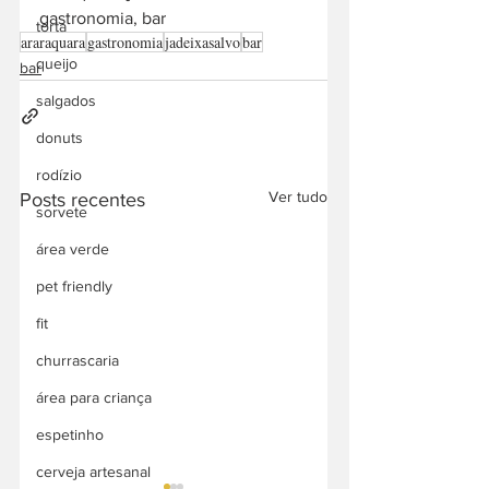
gastronomia, bar
torta
araraquara
gastronomia
jadeixasalvo
bar
queijo
bar
salgados
donuts
rodízio
Ver tudo
Posts recentes
sorvete
área verde
pet friendly
fit
churrascaria
área para criança
espetinho
cerveja artesanal