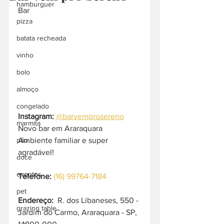
hamburguer
Bar
pizza
batata recheada
vinho
bolo
almoço
congelado
Instagram: 
@barvemprosereno
marmita
Novo bar em Araraquara
Ambiente familiar e super 
pão
agradável!
doce
eventos
Telefone: 
(16) 99764-7184
pet
Endereço:
  R. dos Libaneses, 550 - 
grazing table
Jardim do Carmo, Araraquara - SP, 