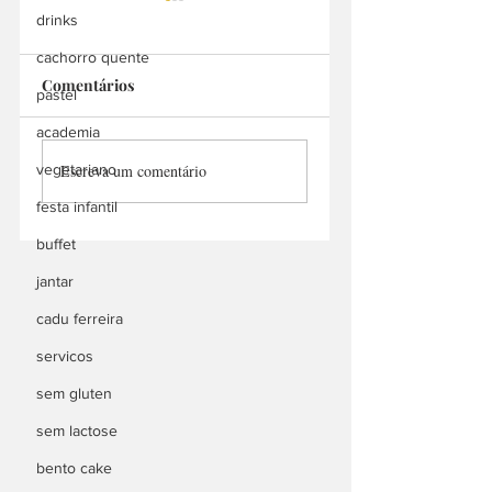
drinks
cachorro quente
Comentários
pastel
Santa Rita Bar
academia
Aire Libre Choripan
vegetariano
Escreva um comentário
Bar
festa infantil
buffet
jantar
cadu ferreira
servicos
sem gluten
sem lactose
bento cake