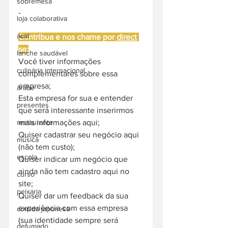
sobremesa
-
loja colaborativa
acai
Contribua e nos chame por 
direct
se:
lanche saudável
Você tiver informações 
culinária internacional
complementares sobre essa 
empresa;
árabe
Esta empresa for sua e entender 
presentes
que será interessante inserirmos 
mais informações aqui;
restaurante
Quiser cadastrar seu negócio aqui 
música
(não tem custo);
escola
Quiser indicar um negócio que 
ainda não tem cadastro aqui no 
curso
site;
peixaria
Quiser dar um feedback da sua 
experiência com essa empresa 
comida japonesa
(sua identidade sempre será 
defumado