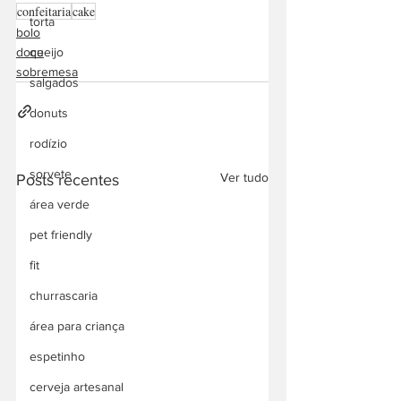
confeitaria
cake
torta
bolo
doce
queijo
sobremesa
salgados
donuts
rodízio
sorvete
Ver tudo
Posts recentes
área verde
pet friendly
fit
churrascaria
área para criança
espetinho
cerveja artesanal