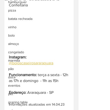
hamburguer
Confeitaria
pizza
batata recheada
vinho
bolo
almoço
congelado
Instagram: 
marmita
@boloscaseirosararaquara
pão
Funcionamento:
 terça a sexta - 12h 
doce
as 17h e domingo  - 11h as 15h
eventos
Endereço:
 Araraquara - SP
pet
grazing table
Informações atualizadas em 14.04.23