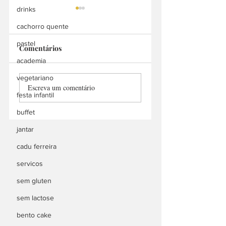
drinks
cachorro quente
pastel
Comentários
Bah Doces
academia
Manu Churros
vegetariano
Escreva um comentário
Delivery
festa infantil
buffet
jantar
cadu ferreira
servicos
sem gluten
sem lactose
bento cake