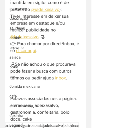
mantida em sigilo, como é de 
churrasco
prática do 
@jadeixasalvo
);
Tiver interesse em deixar sua 
decoração
empresa em destaque e/ou 
saudavel
realizar publicidade no 
@jadeixasalvo
. 🤝
cookie
👉 Para chamar por direct/inbox, é 
brownie
só 
clicar aqui
.
salada
🔎Se não achou o que procurava, 
poke
pode fazer a busca com outros 
bar
termos ou pedir ajuda 
inbox
. 
-  
comida mexicana
café
Palavras associadas nesta página: 
araraquara, jadeixasalvo, 
chef em casa
gastronomia, confeitaria, bolo, 
coxinha
doce, cake
araraquara
gastronomia
jadeixasalvo
bolo
doce
vegano