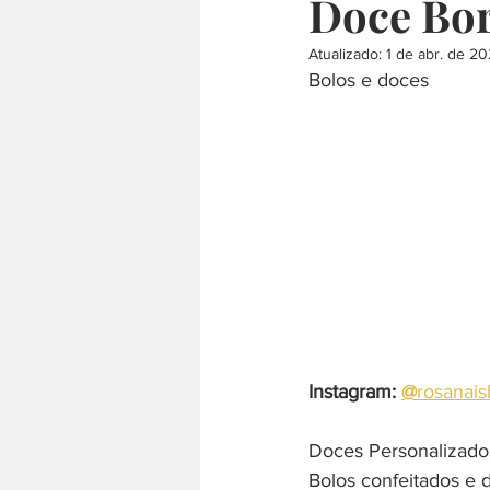
Doce Bor
Atualizado:
1 de abr. de 2
culinária internacional
árabe
Bolos e doces
comida japonesa
defumado
Instagram: 
@
rosanais
Doces Personalizados
Bolos confeitados e d