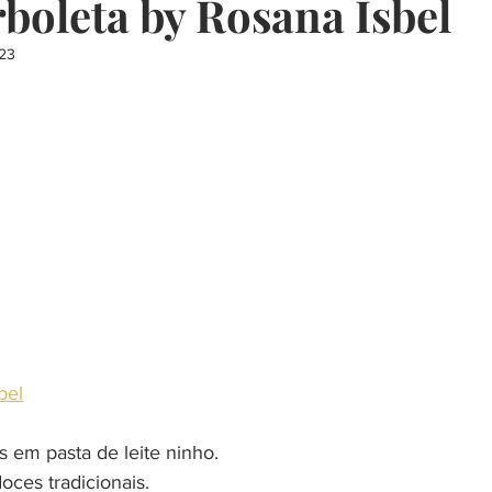
boleta by Rosana Isbel
023
presentes
restaurante
música
escola
curso
churrasco
decoração
saudavel
bel
 em pasta de leite ninho.
oces tradicionais.