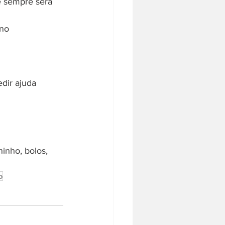
e sempre será 
no 
dir ajuda 
inho, bolos, 
o