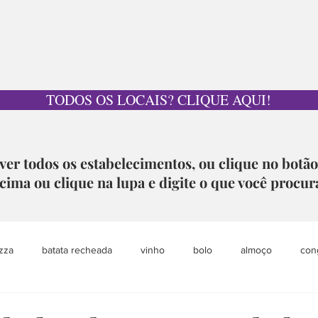
TODOS OS LOCAIS? CLIQUE AQUI!
ver todos os estabelecimentos, ou clique no botã
cima ou clique na lupa e digite o que você procur
zza
batata recheada
vinho
bolo
almoço
con
pet
grazing table
sobremesa
loja colaborativa
aca