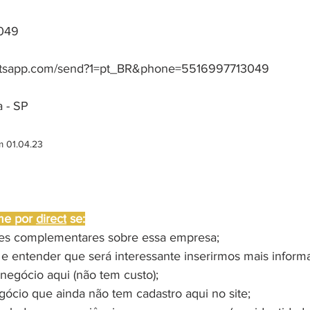
3049
atsapp.com/send?1=pt_BR&phone=5516997713049
 - SP
m 01.04.23
me por 
direct
 se:
ões complementares sobre essa empresa;
 e entender que será interessante inserirmos mais inform
negócio aqui (não tem custo);
gócio que ainda não tem cadastro aqui no site;