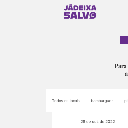
Para 
a
Todos os locais
hamburguer
pi
28 de out. de 2022
pão
doce
eventos