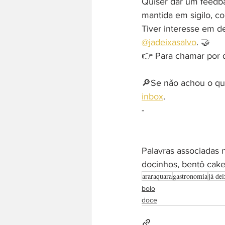
Quiser dar um feedb
mantida em sigilo, c
Tiver interesse em d
@jadeixasalvo
. 🤝
👉 Para chamar por di
🔎Se não achou o que
inbox
. 
-  
Palavras associadas n
docinhos, bentô cake,
araraquara
gastronomia
já dei
bolo
doce