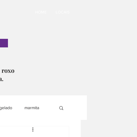
HOME
LOCAIS
o roxo
a.
gelado
marmita
i
lanche saudável