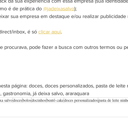
ack da sua experiência com essa empresa (sua identidad
omo é de prática do 
@jadeixasalvo
);
eixar sua empresa em destaque e/ou realizar publicidade 
rect/inbox, é só 
clicar aqui
.
 procurava, pode fazer a busca com outros termos ou pe
esta página: doces, doces personalizados, pasta de leite n
 gastronomia, já deixa salvo, araraquara
xa salvo
doces
bolos
docinhos
bentô cake
doces personalizados
pasta de leite ninh