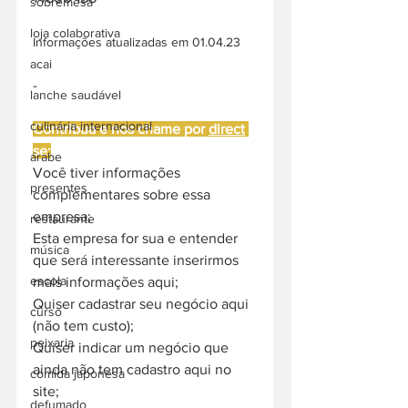
sobremesa
loja colaborativa
Informações atualizadas em 01.04.23
acai
-
lanche saudável
culinária internacional
Contribua e nos chame por 
direct
se:
árabe
Você tiver informações 
presentes
complementares sobre essa 
empresa;
restaurante
Esta empresa for sua e entender 
música
que será interessante inserirmos 
escola
mais informações aqui;
Quiser cadastrar seu negócio aqui 
curso
(não tem custo);
peixaria
Quiser indicar um negócio que 
ainda não tem cadastro aqui no 
comida japonesa
site;
defumado