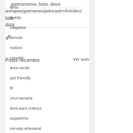
gastronomia, bolo, doce
torta
araraquara
gastronomia
jadeixasalvo
bolo
doce
queijo
bolo
doce
salgados
donuts
rodízio
sorvete
Ver tudo
Posts recentes
área verde
pet friendly
fit
churrascaria
área para criança
espetinho
cerveja artesanal