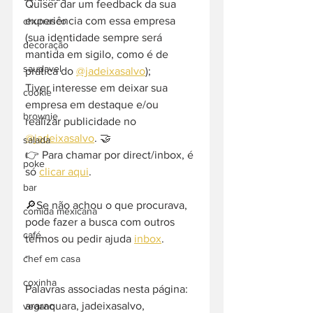
Quiser dar um feedback da sua 
experiência com essa empresa 
churrasco
(sua identidade sempre será 
decoração
mantida em sigilo, como é de 
saudavel
prática do 
@jadeixasalvo
);
Tiver interesse em deixar sua 
cookie
empresa em destaque e/ou 
brownie
realizar publicidade no 
@jadeixasalvo
. 🤝
salada
👉 Para chamar por direct/inbox, é 
poke
só 
clicar aqui
.
bar
🔎Se não achou o que procurava, 
comida mexicana
pode fazer a busca com outros 
café
termos ou pedir ajuda 
inbox
. 
-  
chef em casa
coxinha
Palavras associadas nesta página: 
araraquara, jadeixasalvo, 
vegano