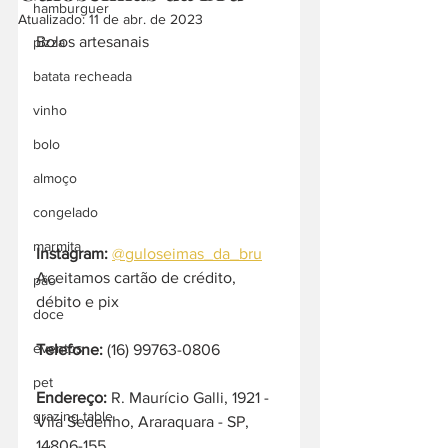
hamburguer
Atualizado:
11 de abr. de 2023
Bolos artesanais
pizza
batata recheada
vinho
bolo
almoço
congelado
marmita
Instagram:
@guloseimas_da_bru
Aceitamos cartão de crédito, 
pão
débito e pix
doce
eventos
Telefone:
 (16) 99763-0806
pet
Endereço: 
R. Maurício Galli, 1921 - 
grazing table
Vila Sedenho, Araraquara - SP, 
14806-155