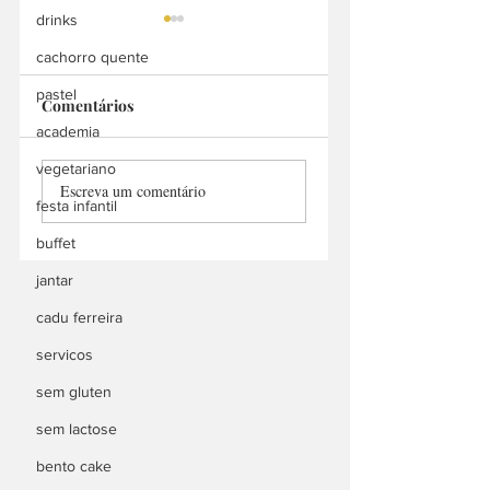
drinks
cachorro quente
pastel
Comentários
Bah Doces
academia
Manu Churros
vegetariano
Escreva um comentário
Delivery
festa infantil
buffet
jantar
cadu ferreira
servicos
sem gluten
sem lactose
bento cake