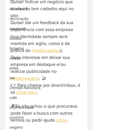
Quiser indicar um negócio que 
ainda não tem cadastro aqui no 
churrasco
site;
decoração
Quiser dar um feedback da sua 
saudavel
experiência com essa empresa 
(sua identidade sempre será 
cookie
mantida em sigilo, como é de 
brownie
prática do 
@jadeixasalvo
);
Tiver interesse em deixar sua 
salada
empresa em destaque e/ou 
poke
realizar publicidade no 
bar
@jadeixasalvo
. 🤝
👉 Para chamar por direct/inbox, é 
comida mexicana
só 
clicar aqui
.
café
🔎Se não achou o que procurava, 
chef em casa
pode fazer a busca com outros 
coxinha
termos ou pedir ajuda 
inbox
. 
vegano