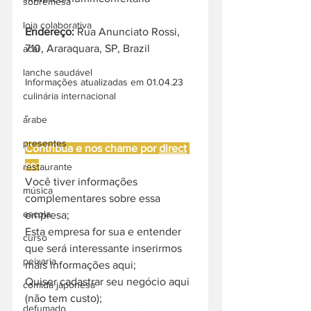
sobremesa
loja colaborativa
Endereço: 
Rua Anunciato Rossi, 
710, Araraquara, SP, Brazil
acai
lanche saudável
Informações atualizadas em 01.04.23
culinária internacional
-
árabe
presentes
Contribua e nos chame por 
direct
se:
restaurante
Você tiver informações 
música
complementares sobre essa 
escola
empresa;
Esta empresa for sua e entender 
curso
que será interessante inserirmos 
peixaria
mais informações aqui;
Quiser cadastrar seu negócio aqui 
comida japonesa
(não tem custo);
defumado