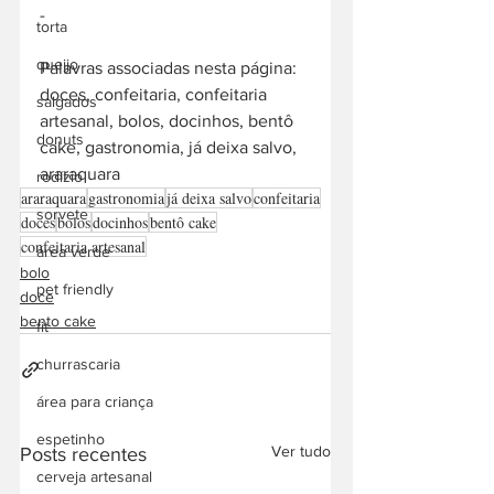
-  
torta
queijo
Palavras associadas nesta página: 
doces, confeitaria, confeitaria 
salgados
artesanal, bolos, docinhos, bentô 
donuts
cake, gastronomia, já deixa salvo, 
araraquara
rodízio
araraquara
gastronomia
já deixa salvo
confeitaria
sorvete
doces
bolos
docinhos
bentô cake
confeitaria artesanal
área verde
bolo
pet friendly
doce
bento cake
fit
churrascaria
área para criança
espetinho
Ver tudo
Posts recentes
cerveja artesanal