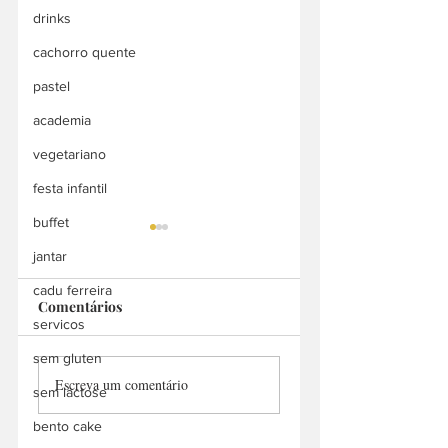
drinks
cachorro quente
pastel
academia
vegetariano
festa infantil
buffet
jantar
cadu ferreira
Comentários
Bah Doces
servicos
sem gluten
Manu Churros
Escreva um comentário
Delivery
sem lactose
bento cake