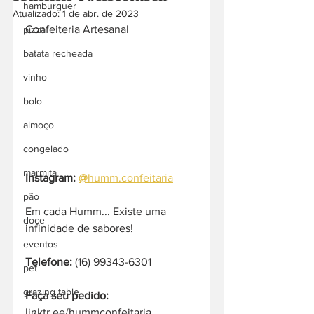
hamburguer
Atualizado:
1 de abr. de 2023
Confeiteria Artesanal
pizza
batata recheada
vinho
bolo
almoço
congelado
marmita
Instagram: 
@
humm.confeitaria
pão
Em cada Humm... Existe uma 
doce
infinidade de sabores!
eventos
Telefone:
 (16) 99343-6301
pet
grazing table
Faça seu pedido:
linktr.ee/hummconfeitaria