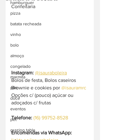
hamburguer
Confeitaria
pizza
batata recheada
vinho
bolo
almoço
congelado
Instagram: 
@isauraboleira
marmita
Bolos de festa, Bolos caseiros
Brownie e cookies por 
@isauramrc
pão
Opções c/ (pouco) açúcar ou 
doce
adoçados c/ frutas
eventos
Telefone: 
(16) 99752-8528
pet
grazing table
Encomendas via WhatsApp: