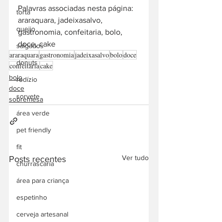
Palavras associadas nesta página: 
torta
araraquara, jadeixasalvo, 
queijo
gastronomia, confeitaria, bolo, 
doce, cake
salgados
araraquara
gastronomia
jadeixasalvo
bolo
doce
donuts
confeitaria
cake
bolo
rodízio
doce
sorvete
sobremesa
área verde
pet friendly
fit
Ver tudo
Posts recentes
churrascaria
área para criança
espetinho
cerveja artesanal