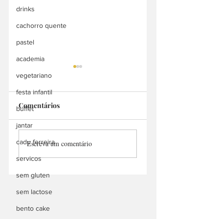
drinks
cachorro quente
pastel
academia
vegetariano
festa infantil
Comentários
buffet
Bah Doces
jantar
Manu Churros
cadu ferreira
Escreva um comentário
Delivery
servicos
sem gluten
sem lactose
bento cake