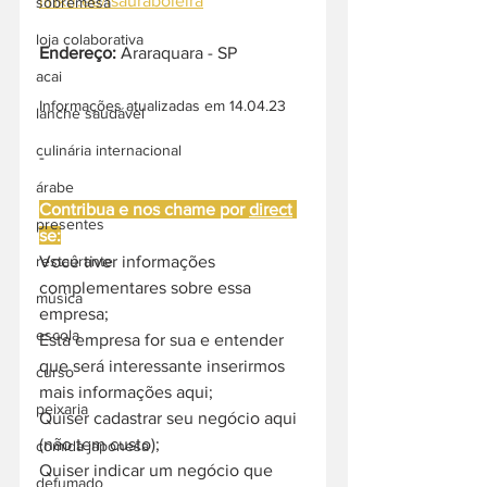
linktr.ee/isauraboleira
sobremesa
loja colaborativa
Endereço:
 Araraquara - SP
acai
Informações atualizadas em 14.04.23
lanche saudável
culinária internacional
-
árabe
Contribua e nos chame por 
direct
presentes
se:
Você tiver informações 
restaurante
complementares sobre essa 
música
empresa;
escola
Esta empresa for sua e entender 
que será interessante inserirmos 
curso
mais informações aqui;
peixaria
Quiser cadastrar seu negócio aqui 
(não tem custo);
comida japonesa
Quiser indicar um negócio que 
defumado