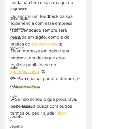
ainda não tem cadastro aqui no 
churrasco
site;
Quiser dar um feedback da sua 
decoração
experiência com essa empresa 
saudavel
(sua identidade sempre será 
mantida em sigilo, como é de 
cookie
prática do 
@jadeixasalvo
);
brownie
Tiver interesse em deixar sua 
empresa em destaque e/ou 
salada
realizar publicidade no 
poke
@jadeixasalvo
. 🤝
bar
👉 Para chamar por direct/inbox, é 
só 
clicar aqui
.
comida mexicana
café
🔎Se não achou o que procurava, 
pode fazer a busca com outros 
chef em casa
termos ou pedir ajuda 
inbox
. 
coxinha
-  
vegano