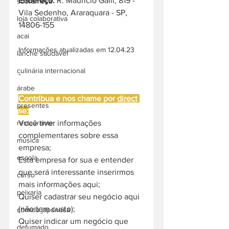
Endereço: 
R. Maurício Galli, 819 - 
sobremesa
Vila Sedenho, Araraquara - SP, 
loja colaborativa
14806-155
acai
Informações atualizadas em 12.04.23
lanche saudável
culinária internacional
-
árabe
Contribua e nos chame por 
direct
presentes
se:
Você tiver informações 
restaurante
complementares sobre essa 
música
empresa;
escola
Esta empresa for sua e entender 
que será interessante inserirmos 
curso
mais informações aqui;
peixaria
Quiser cadastrar seu negócio aqui 
(não tem custo);
comida japonesa
Quiser indicar um negócio que 
defumado