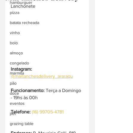
hamburguer
Lanchonete
pizza
batata recheada
vinho
bolo
almoço
congelado
Instagram:
marmita
@marlanchesdelivery_araraqu
pão
Funcionamento:
 Terça a Domingo 
doce
- 19hs às 00h
eventos
Telefone:
(16) 99705-4781
pet
grazing table