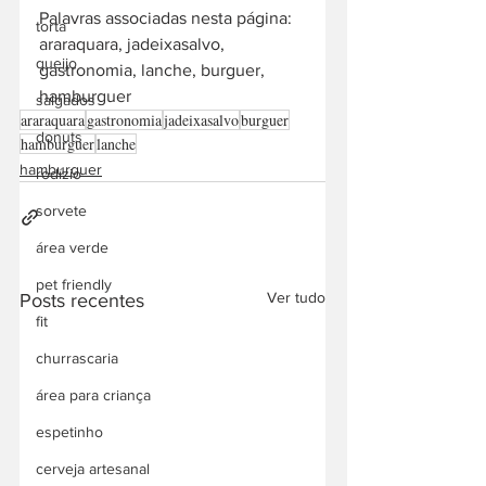
Palavras associadas nesta página: 
torta
araraquara, jadeixasalvo, 
queijo
gastronomia, lanche, burguer, 
hamburguer
salgados
araraquara
gastronomia
jadeixasalvo
burguer
donuts
hamburguer
lanche
hamburguer
rodízio
sorvete
área verde
pet friendly
Ver tudo
Posts recentes
fit
churrascaria
área para criança
espetinho
cerveja artesanal