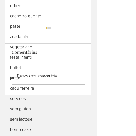
drinks
cachorro quente
pastel
academia
vegetariano
Comentários
Orc Burger
festa infantil
Tikinho Lanches
buffet
Escreva um comentário
jantar
cadu ferreira
servicos
sem gluten
sem lactose
bento cake