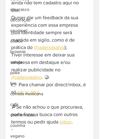
ainda não tem cadastro aqui no 
churrasco
site;
Quiser dar um feedback da sua 
decoração
experiência com essa empresa 
saudavel
(sua identidade sempre será 
mantida em sigilo, como é de 
cookie
prática do 
@jadeixasalvo
);
brownie
Tiver interesse em deixar sua 
empresa em destaque e/ou 
salada
realizar publicidade no 
poke
@jadeixasalvo
. 🤝
bar
👉 Para chamar por direct/inbox, é 
só 
clicar aqui
.
comida mexicana
café
🔎Se não achou o que procurava, 
pode fazer a busca com outros 
chef em casa
termos ou pedir ajuda 
inbox
. 
coxinha
-  
vegano