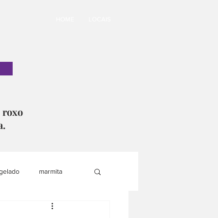
HOME
LOCAIS
o roxo
a.
gelado
marmita
i
lanche saudável