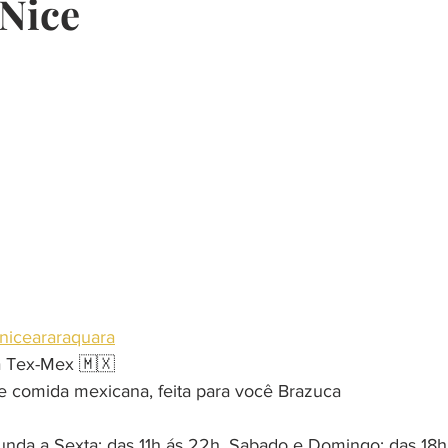
Nice
presentes
restaurante
música
escola
curso
churrasco
decoração
saudavel
iceararaquara
a Tex-Mex 🇲🇽
e comida mexicana, feita para você Brazuca
unda a Sexta: das 11h ás 22h, Sabado e Domingo: das 18h