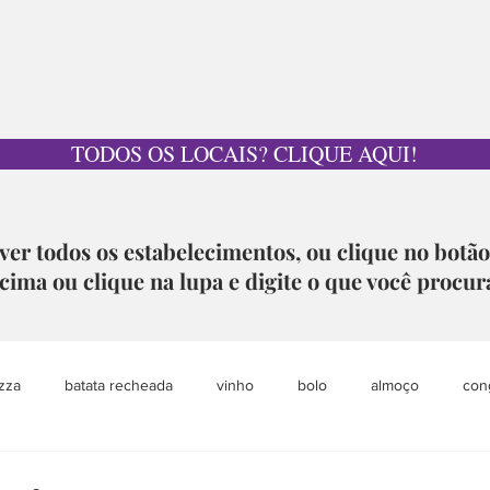
TODOS OS LOCAIS? CLIQUE AQUI!
ver todos os estabelecimentos, ou clique no botã
cima ou clique na lupa e digite o que você procur
zza
batata recheada
vinho
bolo
almoço
con
pet
grazing table
sobremesa
loja colaborativa
aca