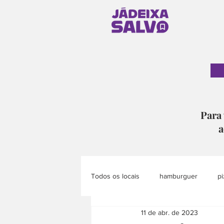
Para 
a
Todos os locais
hamburguer
pi
11 de abr. de 2023
pão
doce
eventos