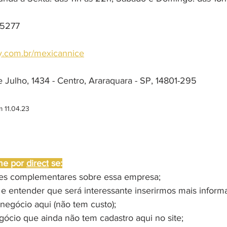
-5277
ry.com.br/mexicannice
 Julho, 1434 - Centro, Araraquara - SP, 14801-295
m 11.04.23
me por 
direct
 se:
ões complementares sobre essa empresa;
 e entender que será interessante inserirmos mais inform
negócio aqui (não tem custo);
gócio que ainda não tem cadastro aqui no site;