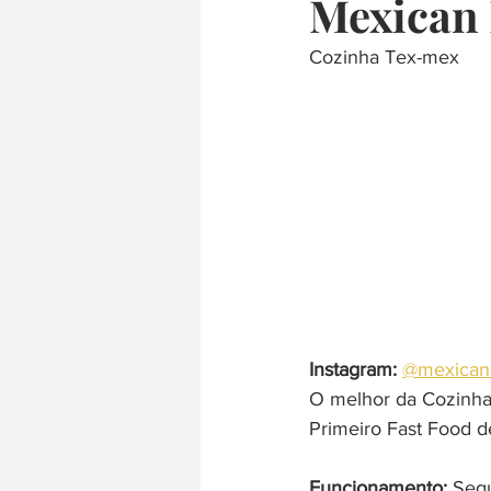
Mexican 
Cozinha Tex-mex
culinária internacional
árabe
comida japonesa
defumado
Instagram:
@mexicann
O melhor da Cozinh
Primeiro Fast Food d
Funcionamento:
 Seg