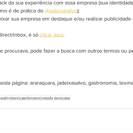
ack da sua experiência com essa empresa (sua identidad
omo é de prática do 
@jadeixasalvo
);
eixar sua empresa em destaque e/ou realizar publicidade 
rect/inbox, é só 
clicar aqui
.
 procurava, pode fazer a busca com outros termos ou pe
nesta página: araraquara, jadeixasalvo, gastronomia, texm
xasalvo
mexicano
texmex
comida mexicana