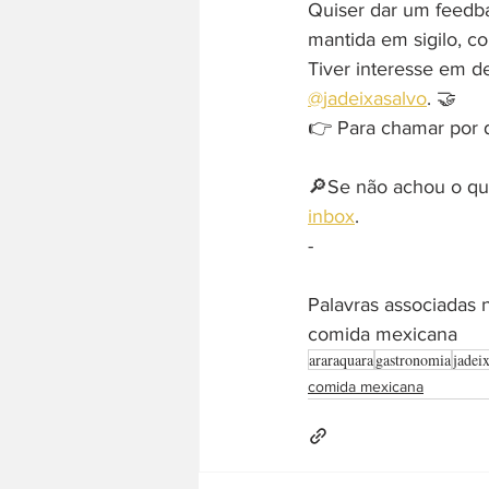
Quiser dar um feedb
mantida em sigilo, c
Tiver interesse em d
@jadeixasalvo
. 🤝
👉 Para chamar por di
🔎Se não achou o que
inbox
. 
-  
Palavras associadas 
comida mexicana
araraquara
gastronomia
jadei
comida mexicana