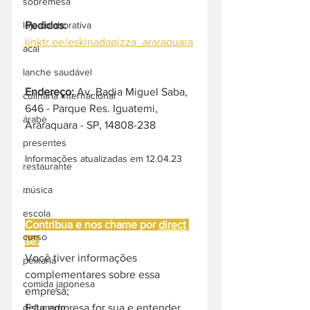
sobremesa
Pedidos: 
loja colaborativa
linktr.ee/eskinadapizza_araraquara
acai
lanche saudável
Endereço: 
Av. Badia Miguel Saba, 
culinária internacional
646 - Parque Res. Iguatemi, 
árabe
Araraquara - SP, 14808-238
presentes
Informações atualizadas em 12.04.23
restaurante
música
-
escola
Contribua e nos chame por 
direct
curso
se:
Você tiver informações 
peixaria
complementares sobre essa 
comida japonesa
empresa;
Esta empresa for sua e entender 
defumado