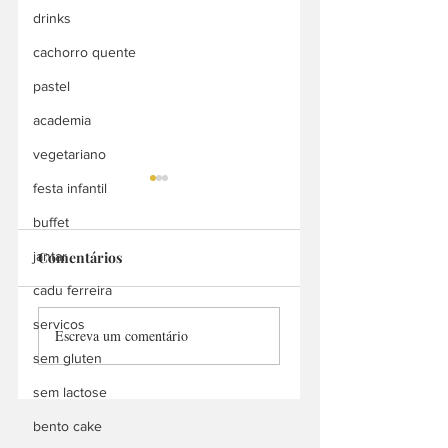
drinks
cachorro quente
pastel
academia
vegetariano
festa infantil
buffet
Pizza +
Comentários
jantar
cadu ferreira
Boa Pizza & Batata
servicos
Escreva um comentário
sem gluten
sem lactose
bento cake