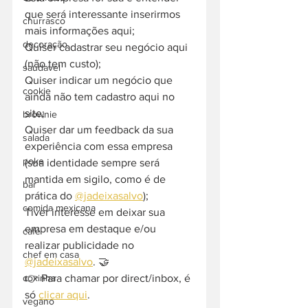
que será interessante inserirmos 
churrasco
mais informações aqui;
decoração
Quiser cadastrar seu negócio aqui 
(não tem custo);
saudavel
Quiser indicar um negócio que 
cookie
ainda não tem cadastro aqui no 
site;
brownie
Quiser dar um feedback da sua 
salada
experiência com essa empresa 
poke
(sua identidade sempre será 
mantida em sigilo, como é de 
bar
prática do 
@jadeixasalvo
);
comida mexicana
Tiver interesse em deixar sua 
empresa em destaque e/ou 
café
realizar publicidade no 
chef em casa
@jadeixasalvo
. 🤝
👉 Para chamar por direct/inbox, é 
coxinha
só 
clicar aqui
.
vegano