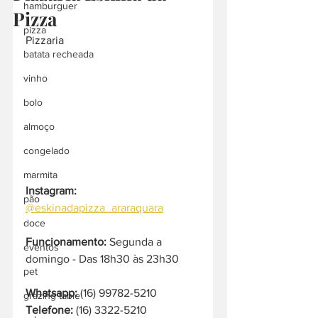
hamburguer
Pizza
pizza
Pizzaria
batata recheada
vinho
bolo
almoço
congelado
marmita
Instagram:
pão
@eskinadapizza_araraquara
doce
Funcionamento:
 Segunda a 
eventos
domingo - Das 18h30 às 23h30
pet
Whatsapp:
 (16) 99782-5210
grazing table
Telefone:
 (16) 3322-5210