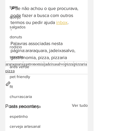
torta
🔎Se não achou o que procurava, 
pode fazer a busca com outros 
queijo
termos ou pedir ajuda 
inbox
. 
salgados
-  
donuts
Palavras associadas nesta 
rodízio
página:araraquara, jadeixasalvo, 
sorvete
gastronomia, pizza, pizzaria
araraquara
gastronomia
jadeixasalvo
pizza
pizzaria
área verde
pizza
pet friendly
fit
churrascaria
Ver tudo
Posts recentes
área para criança
espetinho
cerveja artesanal