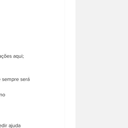
ações aqui;
e sempre será 
no 
dir ajuda 