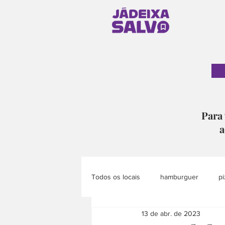
Para 
a
Todos os locais
hamburguer
pi
13 de abr. de 2023
pão
doce
eventos