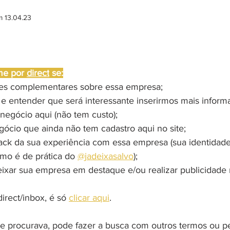
m 13.04.23
me por 
direct
 se:
ões complementares sobre essa empresa;
 e entender que será interessante inserirmos mais inform
negócio aqui (não tem custo);
gócio que ainda não tem cadastro aqui no site;
ack da sua experiência com essa empresa (sua identidad
omo é de prática do 
@jadeixasalvo
);
eixar sua empresa em destaque e/ou realizar publicidade 
rect/inbox, é só 
clicar aqui
.
 procurava, pode fazer a busca com outros termos ou pe