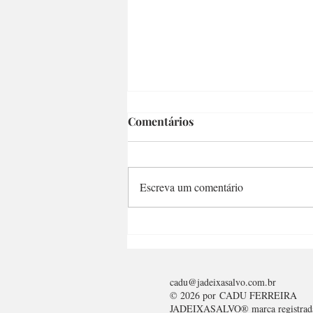
Comentários
Escreva um comentário
Brasilêrinho Bar e
Restaurante
cadu@jadeixasalvo.com.br
© 2026 por
CADU FERREIRA
JADEIXASALVO® marca registrad