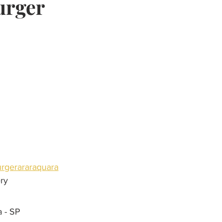
urger
presentes
restaurante
música
escola
curso
churrasco
decoração
saudavel
rgerararaquara
ry
 - SP