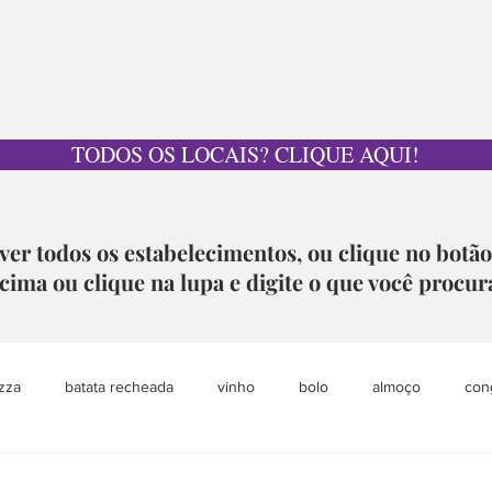
TODOS OS LOCAIS? CLIQUE AQUI!
ver todos os estabelecimentos, ou clique no botã
cima ou clique na lupa e digite o que você procur
zza
batata recheada
vinho
bolo
almoço
con
pet
grazing table
sobremesa
loja colaborativa
aca