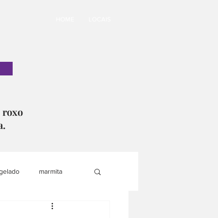
HOME
LOCAIS
o roxo
a.
gelado
marmita
i
lanche saudável