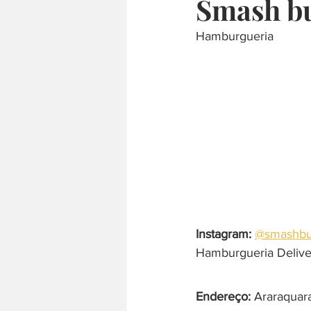
Smash b
Hamburgueria
culinária internacional
árabe
comida japonesa
defumado
Instagram:
@smashbu
Hamburgueria Delive
Endereço: 
Araraquara