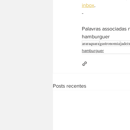
inbox
. 
-  
Palavras associadas n
hamburguer
araraquara
gastronomia
jadei
hamburguer
Posts recentes