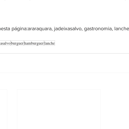
esta página:araraquara, jadeixasalvo, gastronomia, lanche
xasalvo
burguer
hamburguer
lanche