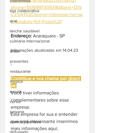
https://api.whatsapp.com/send?
sobremesa
phone=5516997309390&text=Ol%
loja colaborativa
C3%A1%2Ctenho+interesse+no+se
acai
u+produto+Kit+Festa%21
lanche saudável
Endereço:
 Araraquara - SP
culinária internacional
Informações atualizadas em 14.04.23
árabe
presentes
-
restaurante
Contribua e nos chame por 
direct
música
se:
escola
Você tiver informações 
complementares sobre essa 
curso
empresa;
peixaria
Esta empresa for sua e entender 
que será interessante inserirmos 
comida japonesa
mais informações aqui;
defumado