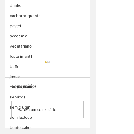
drinks
cachorro quente
pastel
academia
vegetariano
festa infantil
buffet
jantar
Comentários
cadu ferreira
Bah Doces
servicos
Manu Churros
sem gluten
Escreva um comentário
Delivery
sem lactose
bento cake