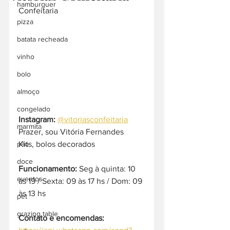
hamburguer
Confeitaria
pizza
batata recheada
vinho
bolo
almoço
congelado
Instagram: 
@vitoriasconfeitaria
marmita
Prazer, sou Vitória Fernandes
Kits, bolos decorados
pão
doce
Funcionamento:
 Seg à quinta: 10 
eventos
às 19 / Sexta: 09 às 17 hs / Dom: 09 
às 13 hs
pet
grazing table
Contato e encomendas: