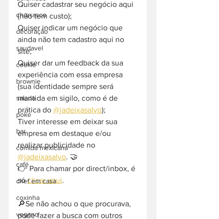
Quiser cadastrar seu negócio aqui 
churrasco
(não tem custo);
Quiser indicar um negócio que 
decoração
ainda não tem cadastro aqui no 
saudavel
site;
Quiser dar um feedback da sua 
cookie
experiência com essa empresa 
brownie
(sua identidade sempre será 
mantida em sigilo, como é de 
salada
prática do 
@jadeixasalvo
);
poke
Tiver interesse em deixar sua 
bar
empresa em destaque e/ou 
realizar publicidade no 
comida mexicana
@jadeixasalvo
. 🤝
café
👉 Para chamar por direct/inbox, é 
só 
clicar aqui
.
chef em casa
coxinha
🔎Se não achou o que procurava, 
vegano
pode fazer a busca com outros 