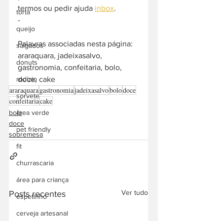
termos ou pedir ajuda 
inbox
. 
torta
-  
queijo
Palavras associadas nesta página: 
salgados
araraquara, jadeixasalvo, 
donuts
gastronomia, confeitaria, bolo, 
doce, cake
rodízio
araraquara
gastronomia
jadeixasalvo
bolo
doce
sorvete
confeitaria
cake
bolo
área verde
doce
pet friendly
sobremesa
fit
churrascaria
área para criança
Ver tudo
Posts recentes
espetinho
cerveja artesanal