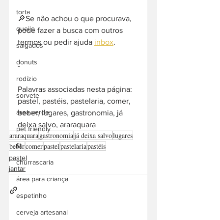
torta
🔎Se não achou o que procurava, 
queijo
pode fazer a busca com outros 
termos ou pedir ajuda 
inbox
. 
salgados
donuts
-  
rodízio
Palavras associadas nesta página: 
sorvete
pastel, pastéis, pastelaria, comer, 
área verde
beber, lugares, gastronomia, já 
deixa salvo, araraquara
pet friendly
araraquara
gastronomia
já deixa salvo
lugares
beber
comer
pastel
pastelaria
pastéis
fit
pastel
churrascaria
jantar
área para criança
espetinho
cerveja artesanal