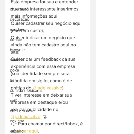
Esta empresa for sua e entender 
que será interessante inserirmos 
churrasco
mais informações aqui;
decoração
Quiser cadastrar seu negócio aqui 
saudavel
(não tem custo);
Quiser indicar um negócio que 
cookie
ainda não tem cadastro aqui no 
brownie
site;
Quiser dar um feedback da sua 
salada
experiência com essa empresa 
poke
(sua identidade sempre será 
bar
mantida em sigilo, como é de 
prática do 
@jadeixasalvo
);
comida mexicana
Tiver interesse em deixar sua 
café
empresa em destaque e/ou 
realizar publicidade no 
chef em casa
@jadeixasalvo
. 🤝
coxinha
👉 Para chamar por direct/inbox, é 
só 
clicar aqui
.
vegano