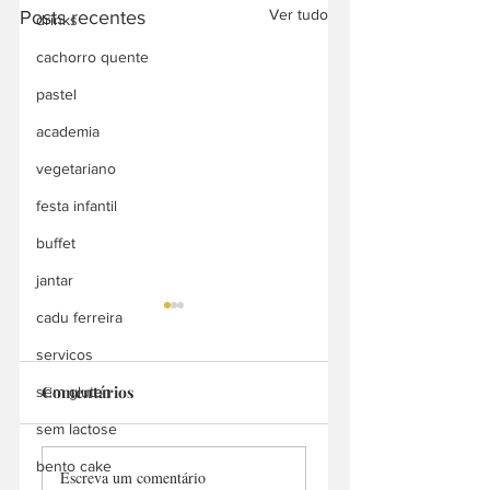
Ver tudo
Posts recentes
drinks
cachorro quente
pastel
academia
vegetariano
festa infantil
buffet
jantar
cadu ferreira
servicos
Comentários
sem gluten
sem lactose
Barão Pastelaria
Point do Pastel &
bento cake
Escreva um comentário
Batata