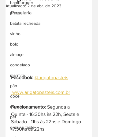
hamburguer
Atualizado:
2 de abr. de 2023
Pastelaria
pizza
batata recheada
vinho
bolo
almoço
congelado
marmita
Facebook:
@arigatopasteis
pão
 www.arigatopasteis.com.br
doce
eventos
Funcionamento:
 Segunda a 
Quinta - 16:30hs às 22h, Sexta e 
pet
Sábado - 11hs às 22hs e Domingo 
grazing table
17:30hs às 22hs