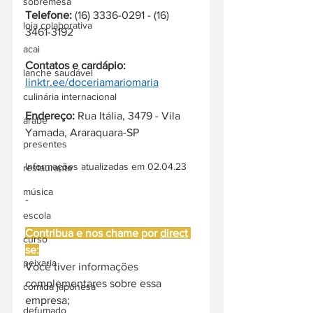
sobremesa
Telefone:
 (16) 3336-0291 - (16) 
loja colaborativa
3461-3192
acai
Contatos e cardápio:
lanche saudável
linktr.ee/doceriamariomaria
culinária internacional
Endereço: 
Rua Itália, 3479 - Vila 
árabe
Yamada, Araraquara-SP
presentes
Informações atualizadas em 02.04.23
restaurante
música
-
escola
Contribua e nos chame por 
direct
curso
se:
peixaria
Você tiver informações 
complementares sobre essa 
comida japonesa
empresa;
defumado