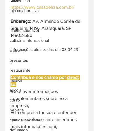
Site:
sobremesa
https://www.casadeliza.com.br/
loja colaborativa
acai
Endereço: 
Av. Armando Corrêa de 
Siqueira, 1419 - Araraquara, SP, 
lanche saudável
14802-580
culinária internacional
Informações atualizadas em 03.04.23
árabe
presentes
-
restaurante
Contribua e nos chame por 
direct
música
se:
escola
Você tiver informações 
complementares sobre essa 
curso
empresa;
peixaria
Esta empresa for sua e entender 
que será interessante inserirmos 
comida japonesa
mais informações aqui;
defumado