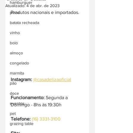
hamburguer
Atualizado:
4 de abr. de 2023
Produtos nacionais e importados.
pizza
batata recheada
vinho
bolo
almoço
congelado
marmita
Instagram:
@casadelizaoficial
pão
doce
Funcionamento:
 Segunda a 
eventos
Domingo - 8hs às 19:30h  
pet
Telefone:
(16) 3331-3100
grazing table