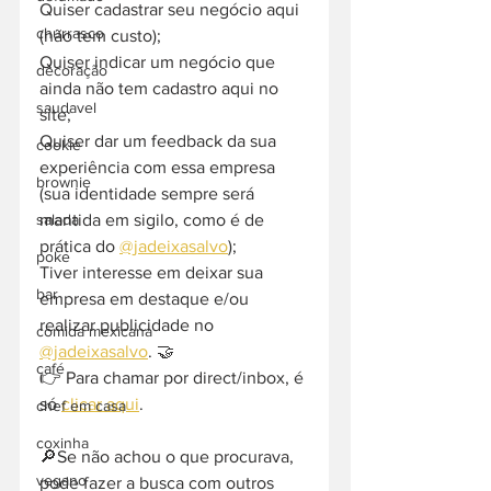
Quiser cadastrar seu negócio aqui 
churrasco
(não tem custo);
Quiser indicar um negócio que 
decoração
ainda não tem cadastro aqui no 
saudavel
site;
Quiser dar um feedback da sua 
cookie
experiência com essa empresa 
brownie
(sua identidade sempre será 
mantida em sigilo, como é de 
salada
prática do 
@jadeixasalvo
);
poke
Tiver interesse em deixar sua 
bar
empresa em destaque e/ou 
realizar publicidade no 
comida mexicana
@jadeixasalvo
. 🤝
café
👉 Para chamar por direct/inbox, é 
só 
clicar aqui
.
chef em casa
coxinha
🔎Se não achou o que procurava, 
vegano
pode fazer a busca com outros 