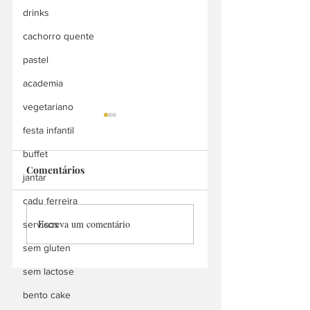
drinks
cachorro quente
pastel
academia
vegetariano
festa infantil
buffet
Comentários
jantar
cadu ferreira
Million Food Service
UniCesumar
Escreva um comentário
servicos
Araraquara
sem gluten
sem lactose
bento cake