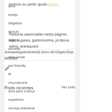
termos ou pedir ajuda 
inbox
. 
torta
queijo
-  
salgados
donuts
Palavras associadas nesta página: 
loja, lugares, gastronomia, já deixa 
rodízio
salvo, araraquara
sorvete
araraquara
gastronomia
já deixa salvo
lugares
loja
área verde
servicos
pet friendly
fit
churrascaria
Ver tudo
Posts recentes
área para criança
espetinho
cerveja artesanal