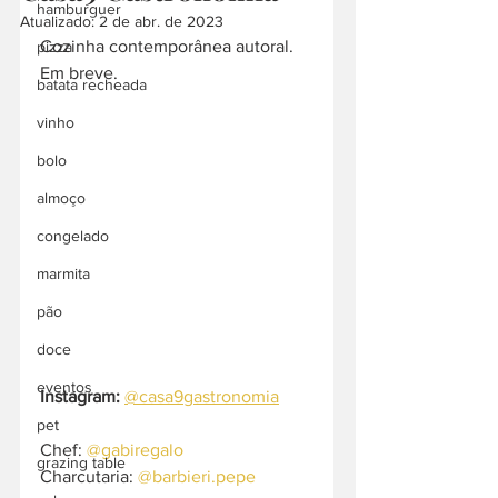
hamburguer
Atualizado:
2 de abr. de 2023
Cozinha contemporânea autoral. 
pizza
Em breve.
batata recheada
vinho
bolo
almoço
congelado
marmita
pão
doce
eventos
Instagram:
@casa9gastronomia
pet
Chef: 
@gabiregalo
grazing table
Charcutaria: 
@barbieri.pepe