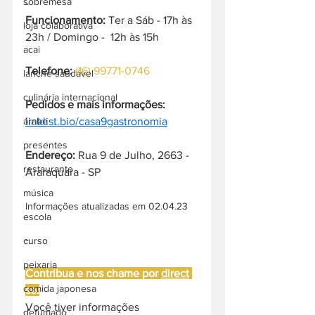
sobremesa
-
Funcionamento:
 Ter a Sáb - 17h às 
loja colaborativa
23h / Domingo -  12h às 15h
acai
Telefone:
(16) 99771-0746
lanche saudável
culinária internacional
Pedidos e mais informações:
linklist.bio/casa9gastronomia
árabe
presentes
Endereço: 
Rua 9 de Julho, 2663 - 
restaurante
Araraquara - SP
música
Informações atualizadas em 02.04.23
escola
-
curso
peixaria
Contribua e nos chame por 
direct
comida japonesa
se:
Você tiver informações 
defumado