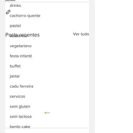
drinks
cachorro quente
pastel
Ver tudo
Posts recentes
academia
vegetariano
festa infantil
buffet
jantar
cadu ferreira
servicos
sem gluten
sem lactose
bento cake