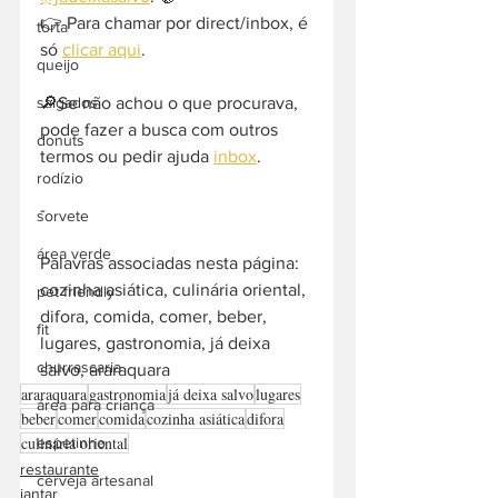
👉 Para chamar por direct/inbox, é 
torta
só 
clicar aqui
.
queijo
🔎Se não achou o que procurava, 
salgados
pode fazer a busca com outros 
donuts
termos ou pedir ajuda 
inbox
. 
rodízio
-  
sorvete
área verde
Palavras associadas nesta página: 
cozinha asiática, culinária oriental, 
pet friendly
difora, comida, comer, beber, 
fit
lugares, gastronomia, já deixa 
churrascaria
salvo, araraquara
araraquara
gastronomia
já deixa salvo
lugares
área para criança
beber
comer
comida
cozinha asiática
difora
culinária oriental
espetinho
restaurante
cerveja artesanal
jantar