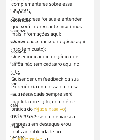
complementares sobre essa 
churrasco
empresa;
Esta empresa for sua e entender 
decoração
que será interessante inserirmos 
saudavel
mais informações aqui;
Quiser cadastrar seu negócio aqui 
cookie
(não tem custo);
brownie
Quiser indicar um negócio que 
salada
ainda não tem cadastro aqui no 
site;
poke
Quiser dar um feedback da sua 
bar
experiência com essa empresa 
(sua identidade sempre será 
comida mexicana
mantida em sigilo, como é de 
café
prática do 
@jadeixasalvo
);
chef em casa
Tiver interesse em deixar sua 
empresa em destaque e/ou 
coxinha
realizar publicidade no 
vegano
@jadeixasalvo
. 🤝