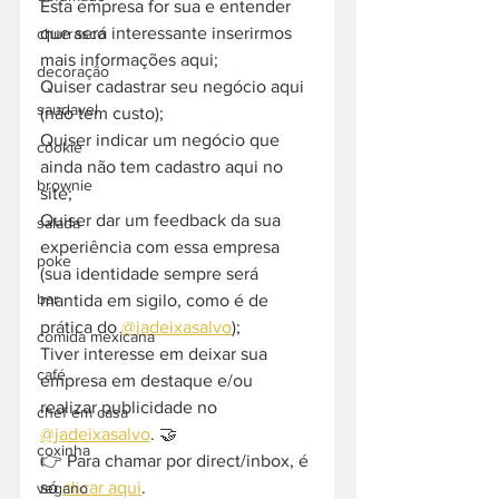
Esta empresa for sua e entender 
que será interessante inserirmos 
churrasco
mais informações aqui;
decoração
Quiser cadastrar seu negócio aqui 
saudavel
(não tem custo);
Quiser indicar um negócio que 
cookie
ainda não tem cadastro aqui no 
brownie
site;
Quiser dar um feedback da sua 
salada
experiência com essa empresa 
poke
(sua identidade sempre será 
bar
mantida em sigilo, como é de 
prática do 
@jadeixasalvo
);
comida mexicana
Tiver interesse em deixar sua 
café
empresa em destaque e/ou 
realizar publicidade no 
chef em casa
@jadeixasalvo
. 🤝
coxinha
👉 Para chamar por direct/inbox, é 
só 
clicar aqui
.
vegano