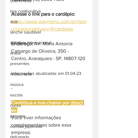
sobremesa
loja colaborativa
Acesse o link para o cardápio:
https://www.waymenu.com.br/men
acai
u/celeiro/delivery/#/cardapio
lanche saudável
culinária internacional
Endereço: 
Av. Maria Antonia 
Camargo de Oliveira, 350 - 
árabe
Centro, Araraquara - SP, 14807-120
presentes
Informações atualizadas em 01.04.23
restaurante
música
-
escola
Contribua e nos chame por 
direct
curso
se:
peixaria
Você tiver informações 
complementares sobre essa 
comida japonesa
empresa;
defumado