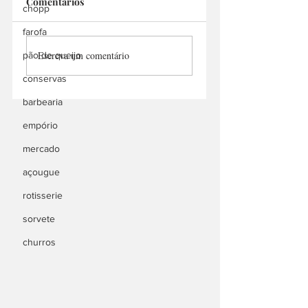
Comentários
chopp
N1 Chicken
Megg's Barbecue
farofa
Escreva um comentário
pão de queijo
conservas
barbearia
empório
mercado
açougue
rotisserie
sorvete
churros