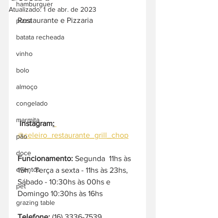
hamburguer
Atualizado:
1 de abr. de 2023
Restaurante e Pizzaria
pizza
batata recheada
vinho
bolo
almoço
congelado
marmita
Instagram
:
@celeiro_restaurante_grill_chop
pão
doce
Funcionamento:
 Segunda  11hs às 
eventos
15h,  Terça a sexta - 11hs às 23hs, 
Sábado - 10:30hs às 00hs e 
pet
Domingo 10:30hs às 16hs 
grazing table
Telefone:
 (16) 3336-7539