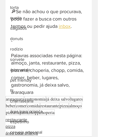
torta
🔎Se não achou o que procurava, 
queijo
pode fazer a busca com outros 
termos ou pedir ajuda 
inbox
.  
salgados
donuts
-  
rodízio
Palavras associadas nesta página: 
sorvete
almoço, janta, restaurante, pizza, 
área verde
pizzaria, choperia, chopp, comida, 
comer, beber, lugares, 
pet friendly
gastronomia, já deixa salvo, 
fit
araraquara
araraquara
gastronomia
já deixa salvo
lugares
churrascaria
beber
comer
comida
restaurante
pizza
almoço
área para criança
pizzaria
janta
chopp
choperia
restaurante
espetinho
pizza
cerveja artesanal
área para criança