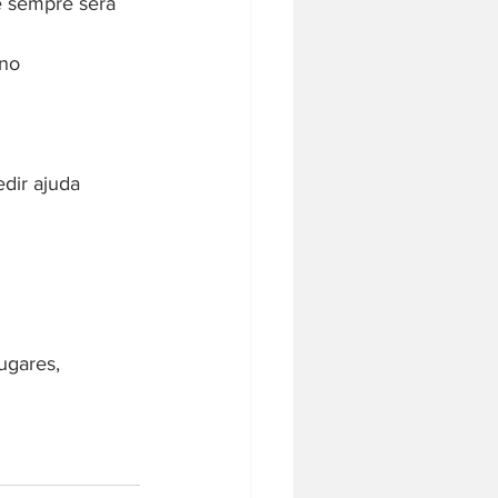
e sempre será 
no 
dir ajuda 
ugares, 