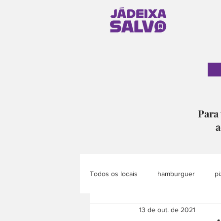
Para 
a
Todos os locais
hamburguer
pi
13 de out. de 2021
pão
doce
eventos