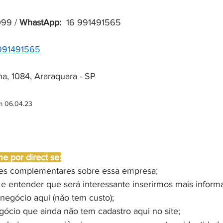
99 / 
WhastApp:
  16 991491565
991491565
a, 1084, Araraquara - SP
m 06.04.23
me por 
direct
 se:
ões complementares sobre essa empresa;
 e entender que será interessante inserirmos mais inform
negócio aqui (não tem custo);
gócio que ainda não tem cadastro aqui no site;