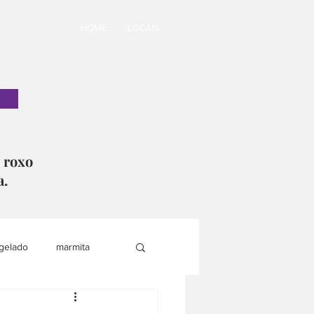
HOME
LOCAIS
o roxo
a.
gelado
marmita
i
lanche saudável