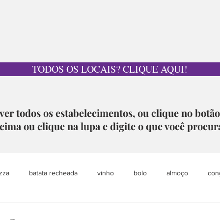
TODOS OS LOCAIS? CLIQUE AQUI!
ver todos os estabelecimentos, ou clique no botã
cima ou clique na lupa e digite o que você procur
zza
batata recheada
vinho
bolo
almoço
con
pet
grazing table
sobremesa
loja colaborativa
aca