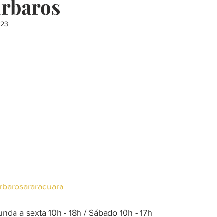
rbaros
023
presentes
restaurante
música
escola
curso
churrasco
decoração
saudavel
barosararaquara
nda a sexta 10h - 18h / Sábado 10h - 17h