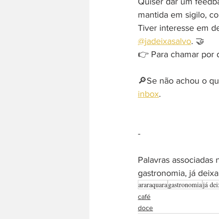
Quiser dar um feedb
mantida em sigilo, c
Tiver interesse em d
@jadeixasalvo
. 🤝
👉 Para chamar por di
🔎Se não achou o que
inbox
. 
-  
Palavras associadas n
gastronomia, já deixa
araraquara
gastronomia
já dei
café
doce