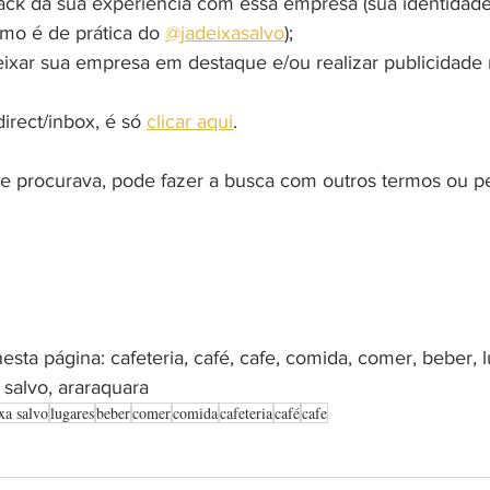
ack da sua experiência com essa empresa (sua identidad
omo é de prática do 
@jadeixasalvo
);
eixar sua empresa em destaque e/ou realizar publicidade 
rect/inbox, é só 
clicar aqui
.
 procurava, pode fazer a busca com outros termos ou pe
esta página: cafeteria, café, cafe, comida, comer, beber, l
 salvo, araraquara
xa salvo
lugares
beber
comer
comida
cafeteria
café
cafe