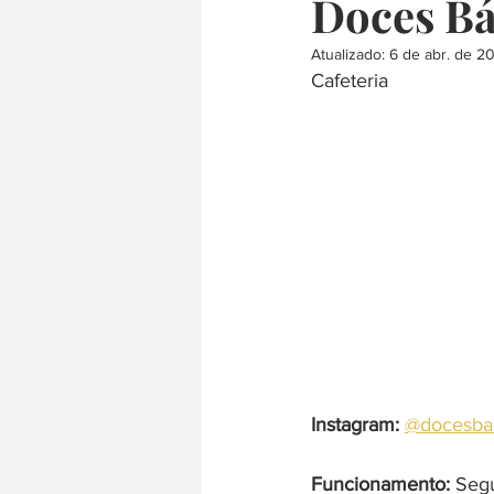
Doces Bá
Atualizado:
6 de abr. de 2
culinária internacional
árabe
Cafeteria
comida japonesa
defumado
Instagram:
@docesbar
Funcionamento:
 Segu