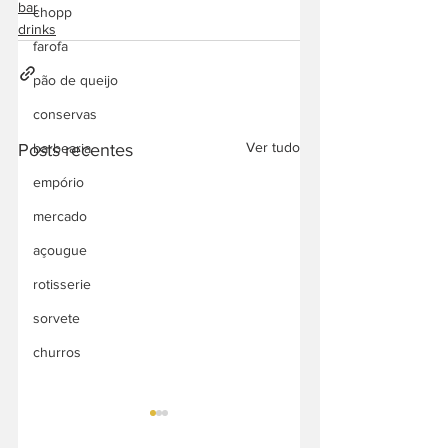
bar
chopp
drinks
farofa
pão de queijo
conservas
Ver tudo
Posts recentes
barbearia
empório
mercado
açougue
rotisserie
sorvete
churros