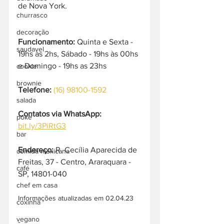
de Nova York.
churrasco
decoração
Funcionamento:
 Quinta e Sexta - 
saudavel
19hs às 2hs, Sábado - 19hs às 00hs 
e Domingo - 19hs as 23hs
cookie
brownie
Telefone:
(16) 98100-1592
salada
Contatos via WhatsApp:
poke
bit.ly/3PiRtG3
bar
Endereço: 
R. Cecília Aparecida de 
comida mexicana
Freitas, 37 - Centro, Araraquara - 
café
SP, 14801-040
chef em casa
Informações atualizadas em 02.04.23
coxinha
vegano
-