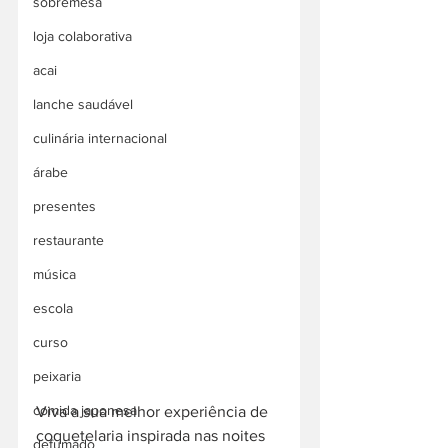
sobremesa
loja colaborativa
acai
lanche saudável
culinária internacional
árabe
presentes
restaurante
música
escola
curso
peixaria
comida japonesa
Viva a sua melhor experiência de 
coquetelaria inspirada nas noites 
defumado