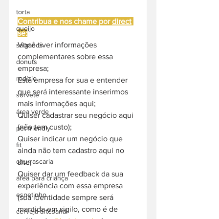
torta
Contribua e nos chame por 
direct
queijo
se:
Você tiver informações 
salgados
complementares sobre essa 
donuts
empresa;
rodízio
Esta empresa for sua e entender 
que será interessante inserirmos 
sorvete
mais informações aqui;
área verde
Quiser cadastrar seu negócio aqui 
(não tem custo);
pet friendly
Quiser indicar um negócio que 
fit
ainda não tem cadastro aqui no 
churrascaria
site;
Quiser dar um feedback da sua 
área para criança
experiência com essa empresa 
espetinho
(sua identidade sempre será 
mantida em sigilo, como é de 
cerveja artesanal