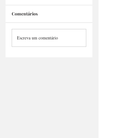
Comentários
Santa Rita Bar
Aire Libre Choripan
Escreva um comentário
Bar