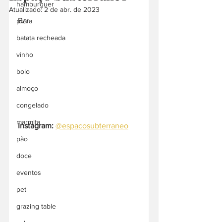
hamburguer
Atualizado:
2 de abr. de 2023
Bar
pizza
batata recheada
vinho
bolo
almoço
congelado
marmita
Instagram:
@espacosubterraneo
pão
doce
eventos
pet
grazing table