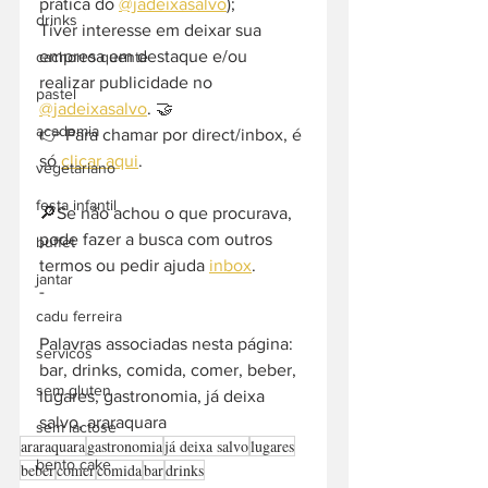
prática do 
@jadeixasalvo
);
drinks
Tiver interesse em deixar sua 
empresa em destaque e/ou 
cachorro quente
realizar publicidade no 
pastel
@jadeixasalvo
. 🤝
academia
👉 Para chamar por direct/inbox, é 
só 
clicar aqui
.
vegetariano
festa infantil
🔎Se não achou o que procurava, 
pode fazer a busca com outros 
buffet
termos ou pedir ajuda 
inbox
. 
jantar
-  
cadu ferreira
Palavras associadas nesta página: 
servicos
bar, drinks, comida, comer, beber, 
sem gluten
lugares, gastronomia, já deixa 
salvo, araraquara
sem lactose
araraquara
gastronomia
já deixa salvo
lugares
bento cake
beber
comer
comida
bar
drinks