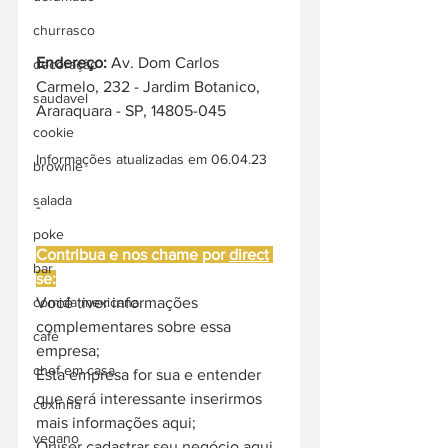
churrasco
Endereço: 
Av. Dom Carlos 
decoração
Carmelo, 232 - Jardim Botanico, 
saudavel
Araraquara - SP, 14805-045
cookie
Informações atualizadas em 06.04.23
brownie
salada
-
poke
Contribua e nos chame por 
direct
bar
se:
Você tiver informações 
comida mexicana
complementares sobre essa 
café
empresa;
chef em casa
Esta empresa for sua e entender 
que será interessante inserirmos 
coxinha
mais informações aqui;
vegano
Quiser cadastrar seu negócio aqui 