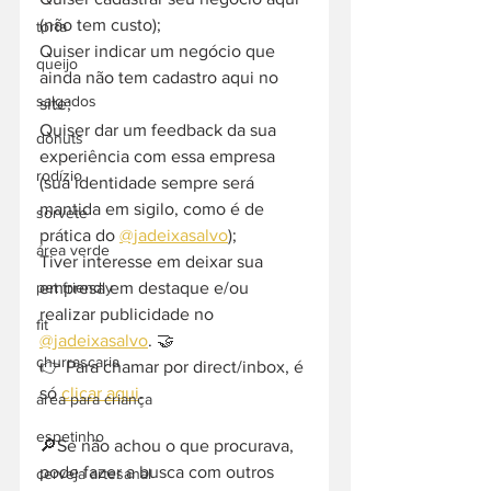
(não tem custo);
torta
Quiser indicar um negócio que 
queijo
ainda não tem cadastro aqui no 
salgados
site;
Quiser dar um feedback da sua 
donuts
experiência com essa empresa 
rodízio
(sua identidade sempre será 
mantida em sigilo, como é de 
sorvete
prática do 
@jadeixasalvo
);
área verde
Tiver interesse em deixar sua 
empresa em destaque e/ou 
pet friendly
realizar publicidade no 
fit
@jadeixasalvo
. 🤝
churrascaria
👉 Para chamar por direct/inbox, é 
só 
clicar aqui
.
área para criança
espetinho
🔎Se não achou o que procurava, 
pode fazer a busca com outros 
cerveja artesanal