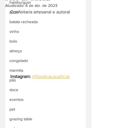
hamburguer
Atualizado:
6 de abr. de 2023
Confeitaria artesanal e autoral
pizza
batata recheada
vinho
bolo
almoço
congelado
marmita
Instagram:
@flordicacauoficial
pão
doce
eventos
pet
grazing table