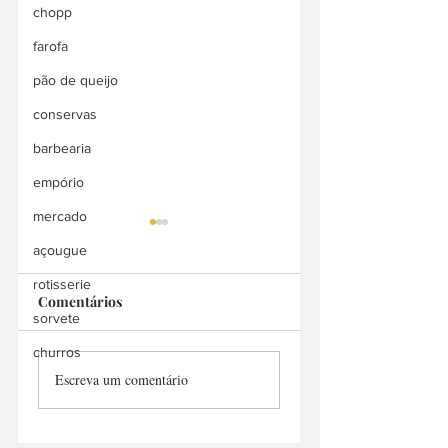
chopp
farofa
pão de queijo
conservas
barbearia
empório
mercado
açougue
rotisserie
Comentários
Bah Doces
sorvete
churros
Manu Churros
Escreva um comentário
Delivery