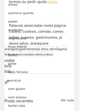
termos ou pedir ajuda 
inbox
. 
drinks
cachorro quente
-  
pastel
Palavras associadas nesta página: 
academia
cookie, cookies, comida, comer, 
beber, lugares, gastronomia, já 
vegetariano
deixa salvo, araraquara
festa infantil
araraquara
gastronomia
já deixa salvo
lugares
beber
comer
comida
cookie
cookies
buffet
cookie
jantar
torta
bolo
cadu ferreira
servicos
sem gluten
sem lactose
Ver tudo
Posts recentes
bento cake